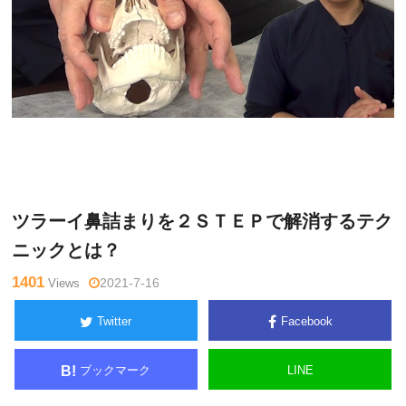
篠
Warning
: Undefined variable $tagname in
/home/kudoken1/god
崎真
hand-tsushin.com/public_html/wp-content/themes/side_winder/
樹
single.php
on line
26
ツラーイ鼻詰まりを２ＳＴＥＰで解消するテク
ニックとは？
1401
Views
2021-7-16
Twitter
Facebook
ブックマーク
LINE
B!