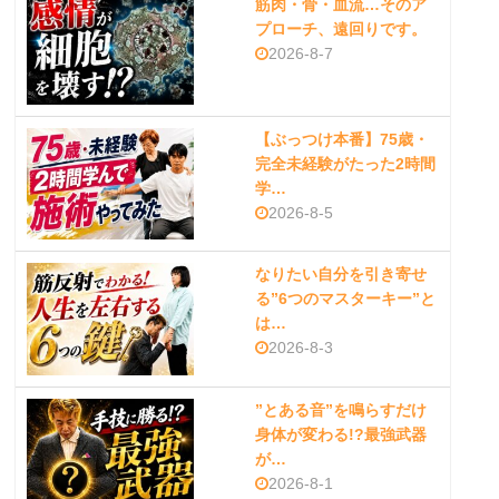
筋肉・骨・血流…そのア
プローチ、遠回りです。
2026-8-7
【ぶっつけ本番】75歳・
完全未経験がたった2時間
学…
2026-8-5
なりたい自分を引き寄せ
る”6つのマスターキー”と
は…
2026-8-3
”とある音”を鳴らすだけ
身体が変わる!?最強武器
が…
2026-8-1