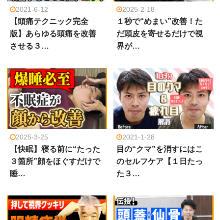
2021-6-12
2025-2-18
【頭痛テクニック完全
１秒で“めまい”改善！た
版】あらゆる頭痛を改善
だ頭皮を寄せるだけで視
させる３…
界が…
2025-3-25
2021-1-28
【快眠】寝る前に“たった
目の“クマ”を消すにはこ
３箇所”顔をほぐすだけで
のセルフケア【１日たっ
睡…
た３…