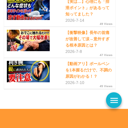
【実は…】心理にも「排
泄ポイント」があるって
知ってました？
2026-7-14
49 Views
【衝撃映像】長年の首痛
が改善して涙→意外すぎ
る根本原因とは？
2026-7-8
47 Views
【動画アリ】ボールペン
を1本握るだけで、不調の
原因がわかる！？
2026-7-10
45 Views
menu