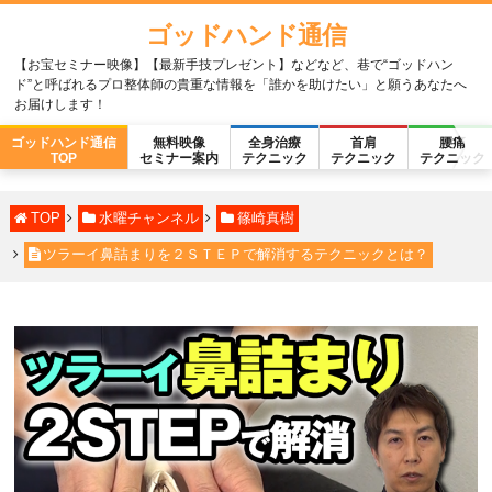
ゴッドハンド通信
【お宝セミナー映像】【最新手技プレゼント】などなど、巷で“ゴッドハン
ド”と呼ばれるプロ整体師の貴重な情報を「誰かを助けたい」と願うあなたへ
お届けします！
ゴッドハンド通信
無料映像
全身治療
首肩
腰痛
TOP
セミナー案内
テクニック
テクニック
テクニック
TOP
水曜チャンネル
篠崎真樹
ツラーイ鼻詰まりを２ＳＴＥＰで解消するテクニックとは？