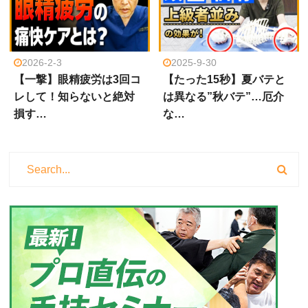
2026-2-3
2025-9-30
【一撃】眼精疲労は3回コ
【たった15秒】夏バテと
レして！知らないと絶対
は異なる”秋バテ”…厄介
損す…
な…