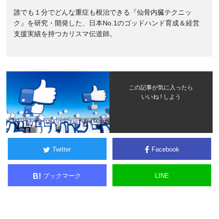
誰でも１分でどんな重症も根治できる『仙骨内臓テクニッ
ク』を研究・開発した、日本No.1のゴッドハンド育成＆経営
支援実績を持つカリスマ伝道師。
この記事が気に入ったら
いいね ! しよう
Twitter
Facebook
ブックマーク
LINE
B!