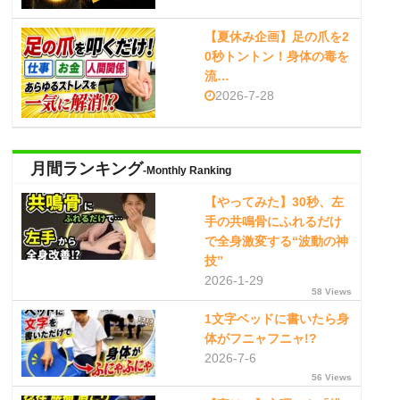
【夏休み企画】足の爪を2
0秒トントン！身体の毒を
流…
2026-7-28
月間ランキング
-Monthly Ranking
【やってみた】30秒、左
手の共鳴骨にふれるだけ
で全身激変する“波動の神
技”
2026-1-29
58 Views
1文字ベッドに書いたら身
体がフニャフニャ!?
2026-7-6
56 Views