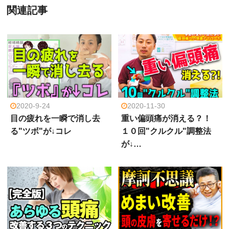
関連記事
2020-9-24
2020-11-30
目の疲れを一瞬で消し去
重い偏頭痛が消える？！
る"ツボ"が↓コレ
１０回"クルクル"調整法
が↓…