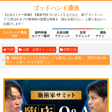
ゴッドハンド通信
【お宝セミナー映像】【最新手技プレゼント】などなど、巷で“ゴッドハン
ド”と呼ばれるプロ整体師の貴重な情報を「誰かを助けたい」と願うあなたへ
お届けします！
ゴッドハンド通信
無料映像
全身治療
首肩
腰痛
TOP
セミナー案内
テクニック
テクニック
テクニック
TOP
火曜・金曜チャンネル
関野正顕
【施術家サミット】何度やっても解消しない腰痛…「関野正顕×堀
和夫」が暴く”本当の原因”とは？