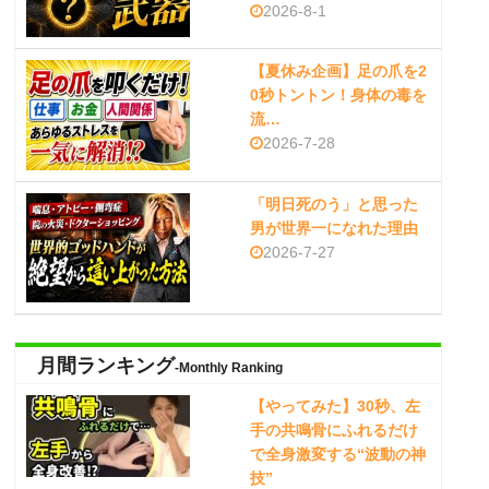
2026-8-1
【夏休み企画】足の爪を2
0秒トントン！身体の毒を
流…
2026-7-28
「明日死のう」と思った
男が世界一になれた理由
2026-7-27
月間ランキング
-Monthly Ranking
【やってみた】30秒、左
手の共鳴骨にふれるだけ
で全身激変する“波動の神
技”