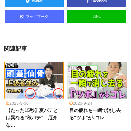
Twitter
Facebook
ブックマーク
LINE
B!
関連記事
2025-9-30
2020-9-24
【たった15秒】夏バテと
目の疲れを一瞬で消し去
は異なる”秋バテ”…厄介
る"ツボ"が↓コレ
な…