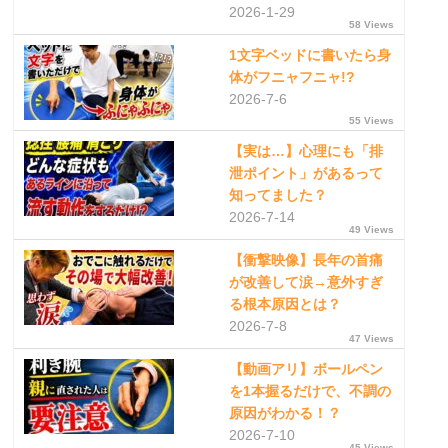
2026-1-29
58 Views
1文字ベッドに書いたら身
体がフニャフニャ!?
2026-7-6
55 Views
【実は…】心理にも「排
泄ポイント」があるって
知ってました？
2026-7-14
49 Views
【衝撃映像】長年の首痛
が改善して涙→意外すぎ
る根本原因とは？
2026-7-8
47 Views
【動画アリ】ボールペン
を1本握るだけで、不調の
原因がわかる！？
2026-7-10
45 Views