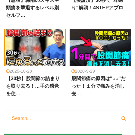
【急増】梅雨のズキズキ
【実証済】30秒で"耳鳴
頭痛を撃退するレベル別
り"解消！4STEPアプロ…
セルフ…
2025-10-28
2020-9-29
【30秒】股関節の詰まり
股関節痛の原因は"○○"だ
を取り去る！…手の感覚
った！１分で痛みを消し
を使…
去…