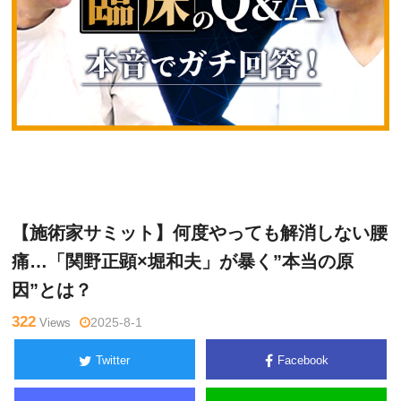
関
Warning
: Undefined variable $tagname in
/home/kudoken1/god
野正
hand-tsushin.com/public_html/wp-content/themes/side_winder/
顕
single.php
on line
26
【施術家サミット】何度やっても解消しない腰
痛…「関野正顕×堀和夫」が暴く”本当の原
因”とは？
322
Views
2025-8-1
Twitter
Facebook