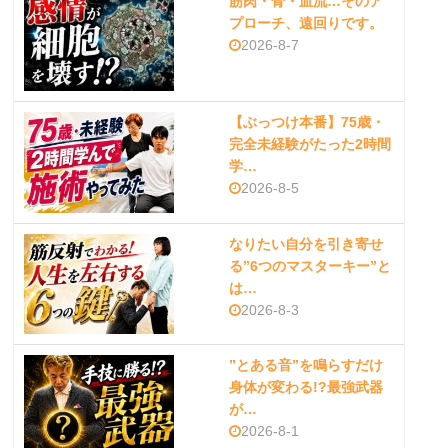
筋肉・骨・血流…そのア
プローチ、遠回りです。
2026-8-7
【ぶっつけ本番】75歳・
完全未経験がたった2時間
学…
2026-8-5
なりたい自分を引き寄せ
る”6つのマスターキー”と
は…
2026-8-3
”とある音”を鳴らすだけ
身体が変わる!?最強武器
が…
2026-8-1