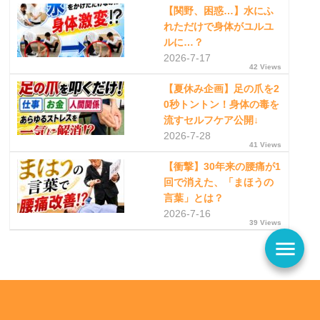
【関野、困惑…】水にふ
れただけで身体がユルユ
ルに…？
2026-7-17
42 Views
【夏休み企画】足の爪を2
0秒トントン！身体の毒を
流すセルフケア公開↓
2026-7-28
41 Views
【衝撃】30年来の腰痛が1
回で消えた、「まほうの
言葉」とは？
2026-7-16
39 Views
menu