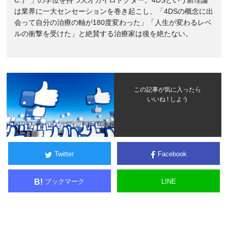
C.） 」の学位を持つ天才カイロドクター。4DSという新理論
は業界に一大センセーションを巻き起こし、「4DSの概念に出
会って自分の治療の軸が180度変わった」「人生が変わるレベ
ルの衝撃を受けた」と絶賛する治療家は後を絶たない。
この記事が気に入ったら
いいね ! しよう
Twitter
Facebook
ブックマーク
LINE
B!