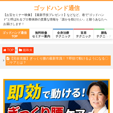
ゴッドハンド通信
【お宝セミナー映像】【最新手技プレゼント】などなど、巷で“ゴッドハン
ド”と呼ばれるプロ整体師の貴重な情報を「誰かを助けたい」と願うあなたへ
お届けします！
ゴッドハンド通信
無料映像
全身治療
首肩
腰痛
TOP
セミナー案内
テクニック
テクニック
テクニック
TOP
堀和夫
【完全克服】ぎっくり腰の最新常識！？即効で動けるようになる〇
〇ケアとは？