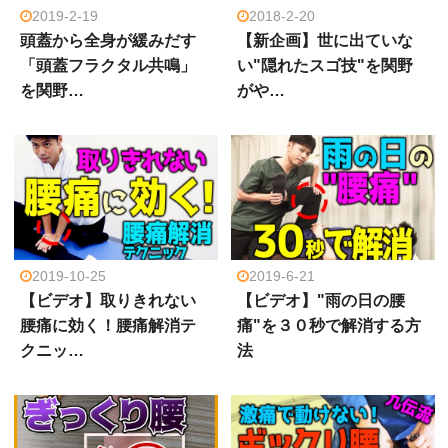
2019-2-19
2018-2-20
頭蓋から全身が緩みだす
【新企画】世に出ていな
「頭蓋フラクタル共鳴」
い"隠れたスゴ技"を関野
を関野…
がや…
2019-10-25
2019-6-21
【ビデオ】取りきれない
【ビデオ】"雨の日の腰
腰痛に効く！腰痛解消テ
痛"を３０秒で解消する方
クニッ…
法