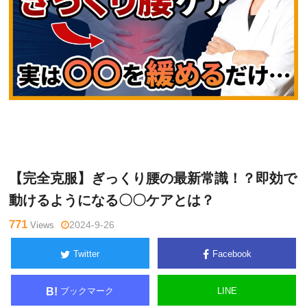
Warning
: Undefined variable $tagname in
/home/kudoken1/godh
堀
and-tsushin.com/public_html/wp-content/themes/side_winder/si
和
ngle.php
on line
26
夫
【完全克服】ぎっくり腰の最新常識！？即効で
動けるようになる〇〇ケアとは？
771
Views
2024-9-26
Twitter
Facebook
ブックマーク
LINE
B!