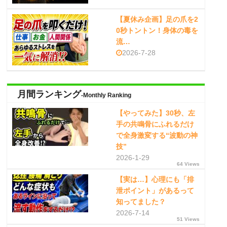
【夏休み企画】足の爪を2
0秒トントン！身体の毒を
流…
2026-7-28
月間ランキング
-Monthly Ranking
【やってみた】30秒、左
手の共鳴骨にふれるだけ
で全身激変する“波動の神
技”
2026-1-29
64 Views
【実は…】心理にも「排
泄ポイント」があるって
知ってました？
2026-7-14
51 Views