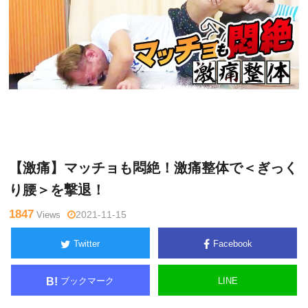
松
Warning
: Undefined variable $tagname in
/home/kudoken1/go
井真
dhand-tsushin.com/public_html/wp-content/themes/side_wind
一郎
er/single.php
on line
26
【激痛】マッチョも悶絶！激痛整体で＜ぎっく
り腰＞を撃退！
1847
Views
2021-11-15
Twitter
Facebook
ブックマーク
LINE
B!