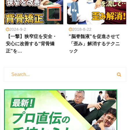
2024-9-2
2018-8-22
【一撃】狭窄症を安全・
"脳脊髄液"を促進させて
安心に改善する“背骨矯
「歪み」解消するテクニ
正”を…
ック