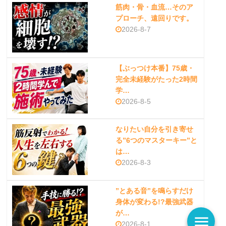
筋肉・骨・血流…そのア
プローチ、遠回りです。
2026-8-7
【ぶっつけ本番】75歳・
完全未経験がたった2時間
学…
2026-8-5
なりたい自分を引き寄せ
る”6つのマスターキー”と
は…
2026-8-3
”とある音”を鳴らすだけ
身体が変わる!?最強武器
が…
menu
2026-8-1