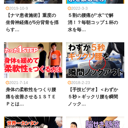
2019-10-9
2022-3-3
【ナマ患者施術】重度の
５割の腰痛が“水”で解
坐骨神経痛が5分背骨を揺
消！？毎朝コップ１杯の
らす…
水を毎…
2021-7-14
2018-2-23
身体の柔軟性をつくり腰
【手技ビデオ】＜わずか
痛を改善させる１ＳＴＥ
５秒＞ギックリ腰を瞬間
Ｐとは…
ノック…