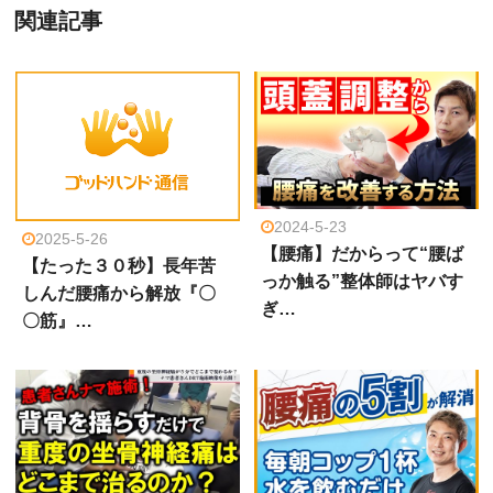
関連記事
2024-5-23
2025-5-26
【腰痛】だからって“腰ば
【たった３０秒】長年苦
っか触る”整体師はヤバす
しんだ腰痛から解放『〇
ぎ…
〇筋』…