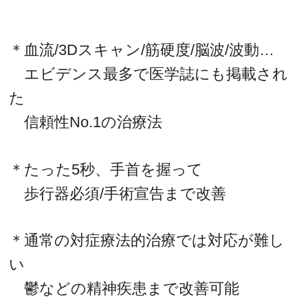
＊血流/3Dスキャン/筋硬度/脳波/波動…
エビデンス最多で医学誌にも掲載され
た
信頼性No.1の治療法
＊たった5秒、手首を握って
歩行器必須/手術宣告まで改善
＊通常の対症療法的治療では対応が難し
い
鬱などの精神疾患まで改善可能