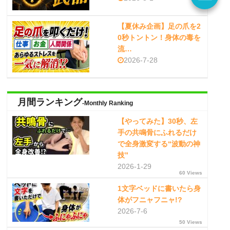
【夏休み企画】足の爪を2
0秒トントン！身体の毒を
流…
2026-7-28
月間ランキング
-Monthly Ranking
【やってみた】30秒、左
手の共鳴骨にふれるだけ
で全身激変する“波動の神
技”
2026-1-29
60 Views
1文字ベッドに書いたら身
体がフニャフニャ!?
2026-7-6
50 Views