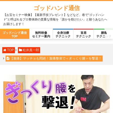
ゴッドハンド通信
【お宝セミナー映像】【最新手技プレゼント】などなど、巷で“ゴッドハン
ド”と呼ばれるプロ整体師の貴重な情報を「誰かを助けたい」と願うあなたへ
お届けします！
ゴッドハンド通信
無料映像
全身治療
首肩
腰痛
TOP
セミナー案内
テクニック
テクニック
テクニック
TOP
松井真一郎
【激痛】マッチョも悶絶！激痛整体で＜ぎっくり腰＞を撃退！