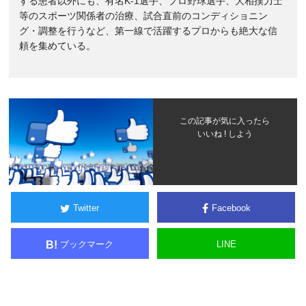
する患者以外にも、有名K-1選手、プロ野球選手、大相撲力士
等のスポーツ関係者の治療、試合直前のコンディショニン
グ・調整を行うなど、第一線で活躍するプロからも絶大な信
頼を集めている。
この記事が気に入ったら
いいね ! しよう
Twitter
Facebook
ブックマーク
LINE
B!