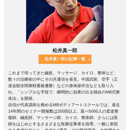
松井真一郎
松井真一郎の記事一覧
これまで培ってきた鍼灸、マッサージ、カイロ、整体など、
数々の治療術の中にその共通項を発見。中国武術、空手（正
道会館全関東軽量級優勝）などの身体操作法なども取り入
れ、「シンプルな手技で、瞬間的に効果の出る独自のMB式整
体法」を開発。
自信が代表講師を務めるMBボディアートスクールでは、過去
14年間のセミナー開催数は250回以上、延べ5000人の柔道整
復師、鍼灸師、マッサージ師、カイロ、整体師、さらには医
師をはじめとするさまざまな医療従事者を指導。一般に来院