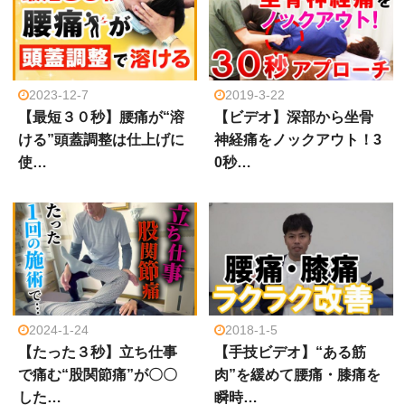
2023-12-7
2019-3-22
【最短３０秒】腰痛が“溶
【ビデオ】深部から坐骨
ける”頭蓋調整は仕上げに
神経痛をノックアウト！3
使…
0秒…
2024-1-24
2018-1-5
【たった３秒】立ち仕事
【手技ビデオ】“ある筋
で痛む“股関節痛”が〇〇
肉”を緩めて腰痛・膝痛を
した…
瞬時…