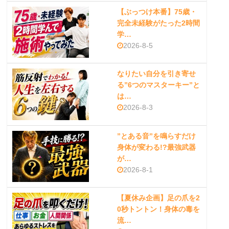
【ぶっつけ本番】75歳・
完全未経験がたった2時間
学…
2026-8-5
なりたい自分を引き寄せ
る”6つのマスターキー”と
は…
2026-8-3
”とある音”を鳴らすだけ
身体が変わる!?最強武器
が…
2026-8-1
【夏休み企画】足の爪を2
0秒トントン！身体の毒を
流…