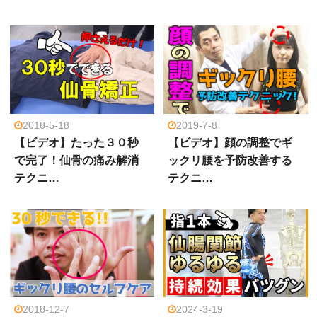
2018-5-18
2019-7-8
【ビデオ】たった３０秒
【ビデオ】顔の調整でギ
で完了！仙骨の痛み解消
ックリ腰を予防改善する
テクニ…
テクニ…
2018-12-7
2024-3-19