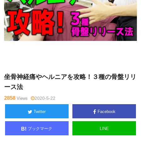
関
Warning
: Undefined variable $tagname in
/home/kudoken1/god
野正
hand-tsushin.com/public_html/wp-content/themes/side_winder/
顕
single.php
on line
26
坐骨神経痛やヘルニアを攻略！３種の骨盤リリ
ース法
2858
Views
2020-5-22
Twitter
Facebook
ブックマーク
LINE
B!