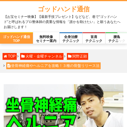
ゴッドハンド通信
【お宝セミナー映像】【最新手技プレゼント】などなど、巷で“ゴッドハン
ド”と呼ばれるプロ整体師の貴重な情報を「誰かを助けたい」と願うあなたへ
お届けします！
ゴッドハンド通信
無料映像
全身治療
首肩
腰痛
TOP
セミナー案内
テクニック
テクニック
テクニック
TOP
火曜・金曜チャンネル
関野正顕
坐骨神経痛やヘルニアを攻略！３種の骨盤リリース法