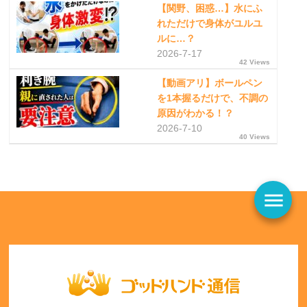
【関野、困惑…】水にふ
れただけで身体がユルユ
ルに…？
2026-7-17
42 Views
【動画アリ】ボールペン
を1本握るだけで、不調の
原因がわかる！？
2026-7-10
40 Views
menu