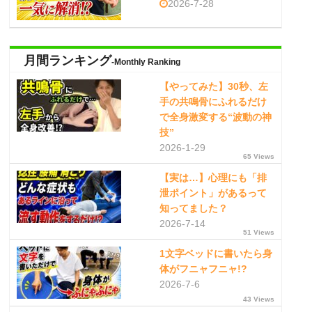
2026-7-28
月間ランキング
-Monthly Ranking
【やってみた】30秒、左
手の共鳴骨にふれるだけ
で全身激変する“波動の神
技”
2026-1-29
65 Views
【実は…】心理にも「排
泄ポイント」があるって
知ってました？
2026-7-14
51 Views
1文字ベッドに書いたら身
体がフニャフニャ!?
2026-7-6
43 Views