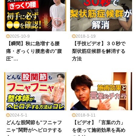
2025-10-9
2018-1-19
【瞬間】秋に急増する腰
【手技ビデオ】３０秒で
痛・ぎっくり腰患者の”腹
梨状筋症候群を解消する
圧”…
方法
2024-5-1
2018-9-11
どんな股関節も“フニャフ
【ビデオ】「言葉の力」
ニャ”関野がヘビロテする
を使って施術効果を高め