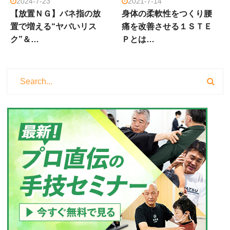
2024-7-23
2021-7-14
【放置ＮＧ】バネ指の放
身体の柔軟性をつくり腰
置で増える“ヤバいリス
痛を改善させる１ＳＴＥ
ク”＆…
Ｐとは…