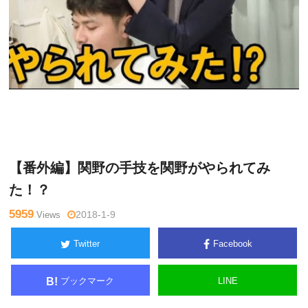
関
Warning
: Undefined variable $tagname in
/home/kudoken1/god
野正
hand-tsushin.com/public_html/wp-content/themes/side_winder/
顕
single.php
on line
26
【番外編】関野の手技を関野がやられてみ
た！？
5959
Views
2018-1-9
Twitter
Facebook
ブックマーク
LINE
B!