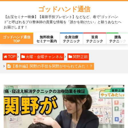
ゴッドハンド通信
【お宝セミナー映像】【最新手技プレゼント】などなど、巷で“ゴッドハン
ド”と呼ばれるプロ整体師の貴重な情報を「誰かを助けたい」と願うあなたへ
お届けします！
ゴッドハンド通信
無料映像
全身治療
首肩
腰痛
TOP
セミナー案内
テクニック
テクニック
テクニック
TOP
火曜・金曜チャンネル
関野正顕
【番外編】関野の手技を関野がやられてみた！？