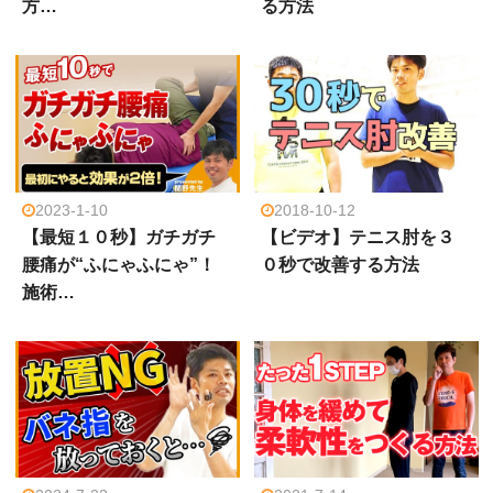
方…
る方法
2023-1-10
2018-10-12
【最短１０秒】ガチガチ
【ビデオ】テニス肘を３
腰痛が“ふにゃふにゃ”！
０秒で改善する方法
施術…