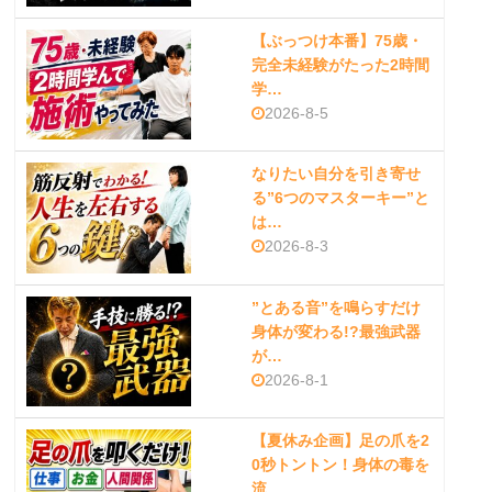
【ぶっつけ本番】75歳・
完全未経験がたった2時間
学…
2026-8-5
なりたい自分を引き寄せ
る”6つのマスターキー”と
は…
2026-8-3
”とある音”を鳴らすだけ
身体が変わる!?最強武器
が…
2026-8-1
【夏休み企画】足の爪を2
0秒トントン！身体の毒を
流…