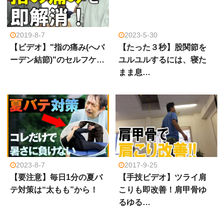
2019-8-7
2023-5-30
【ビデオ】"指の痛み(へバ
【たった３秒】股関節を
ーデン結節)"のセルフケ…
ユルユルするには、寝た
まま息…
2023-8-7
2017-9-25
【要注意】毎日1分の夏バ
【手技ビデオ】ツライ肩
テ対策は“太もも”から！
こりも即改善！肩甲骨ゆ
るゆる…