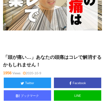
関
Warning
: Undefined variable $tagname in
/home/kudoken1/god
野正
hand-tsushin.com/public_html/wp-content/themes/side_winder/
顕
single.php
on line
26
「頭が痛い…」あなたの頭痛はコレで解消する
かもしれません！
1956
Views
2020-10-9
Twitter
Facebook
ブックマーク
LINE
B!