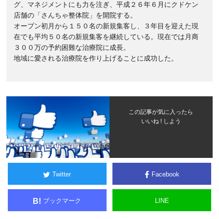
グ、マネジメントにも力を注ぎ、平成２６年６月にクドケン
店舗の「さんちゃ整体院」を開院する。
オープン初月から１５０名の新規集客し、３年目を迎えた現
在でも平均５０名の新規集客を継続している。現在では月商
３００万の予約困難な治療院に成長。
地域に愛される治療院を作り上げることに成功した。
この記事が気に入ったら
いいね ! しよう
Twitter
Facebook
ブックマーク
LINE
B!