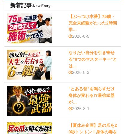
新着記事
-New Entry
【ぶっつけ本番】75歳・
完全未経験がたった2時間
学…
2026-8-5
なりたい自分を引き寄せ
る”6つのマスターキー”と
は…
2026-8-3
”とある音”を鳴らすだけ
身体が変わる!?最強武器
が…
2026-8-1
【夏休み企画】足の爪を2
0秒トントン！身体の毒を