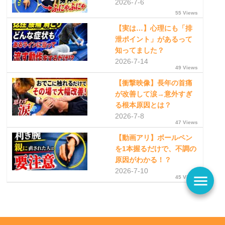
2026-7-6
55 Views
【実は…】心理にも「排
泄ポイント」があるって
知ってました？
2026-7-14
49 Views
【衝撃映像】長年の首痛
が改善して涙→意外すぎ
る根本原因とは？
2026-7-8
47 Views
【動画アリ】ボールペン
を1本握るだけで、不調の
原因がわかる！？
2026-7-10
menu
45 Views