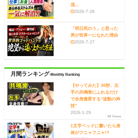
流…
2026-7-28
「明日死のう」と思った
男が世界一になれた理由
2026-7-27
月間ランキング
-Monthly Ranking
【やってみた】30秒、左
手の共鳴骨にふれるだけ
で全身激変する“波動の神
技”
2026-1-29
58 Views
1文字ベッドに書いたら身
体がフニャフニャ!?