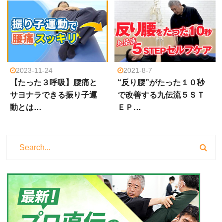
2023-11-24
2021-8-7
【たった３呼吸】腰痛と
“反り腰”がたった１０秒
サヨナラできる振り子運
で改善する九伝流５ＳＴ
動とは…
ＥＰ…