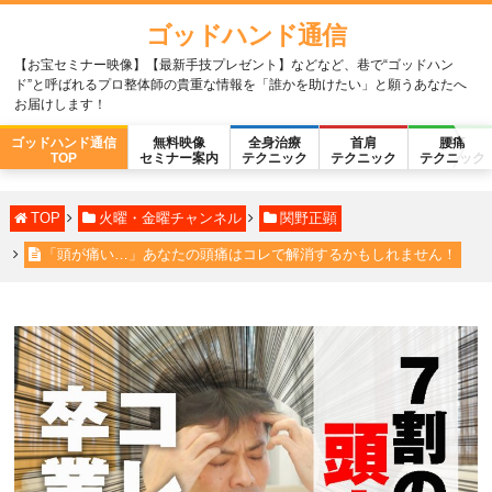
ゴッドハンド通信
【お宝セミナー映像】【最新手技プレゼント】などなど、巷で“ゴッドハン
ド”と呼ばれるプロ整体師の貴重な情報を「誰かを助けたい」と願うあなたへ
お届けします！
ゴッドハンド通信
無料映像
全身治療
首肩
腰痛
TOP
セミナー案内
テクニック
テクニック
テクニック
TOP
火曜・金曜チャンネル
関野正顕
「頭が痛い…」あなたの頭痛はコレで解消するかもしれません！