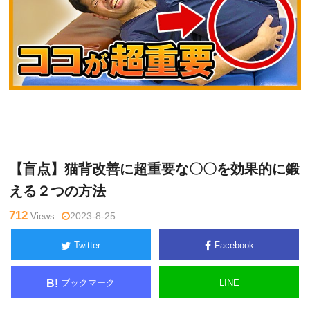
関
Warning
: Undefined variable $tagname in
/home/kudoken1/god
野正
hand-tsushin.com/public_html/wp-content/themes/side_winder/
顕
single.php
on line
26
【盲点】猫背改善に超重要な〇〇を効果的に鍛
える２つの方法
712
Views
2023-8-25
Twitter
Facebook
ブックマーク
LINE
B!