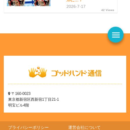
ルに…？
2026-7-17
42 Views
menu
〒160-0023
東京都新宿区西新宿1丁目21-1
明宝ビル4階
プライバシーポリシー
運営会社について