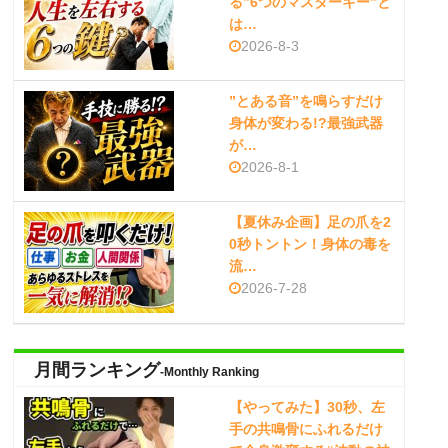
る”6つのマスターキー”と
は…
2026-8-3
”とある音”を鳴らすだけ
身体が変わる!?最強武器
が…
2026-8-1
【夏休み企画】足の爪を2
0秒トントン！身体の毒を
流…
2026-7-28
月間ランキング
-Monthly Ranking
【やってみた】30秒、左
手の共鳴骨にふれるだけ