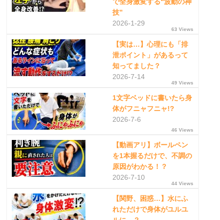
で全身激変する“波動の神
技”
2026-1-29
63 Views
【実は…】心理にも「排
泄ポイント」があるって
知ってました？
2026-7-14
49 Views
1文字ベッドに書いたら身
体がフニャフニャ!?
2026-7-6
46 Views
【動画アリ】ボールペン
を1本握るだけで、不調の
原因がわかる！？
2026-7-10
44 Views
【関野、困惑…】水にふ
れただけで身体がユルユ