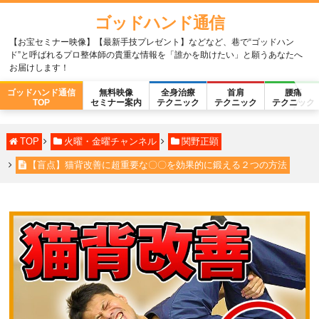
ゴッドハンド通信
【お宝セミナー映像】【最新手技プレゼント】などなど、巷で“ゴッドハン
ド”と呼ばれるプロ整体師の貴重な情報を「誰かを助けたい」と願うあなたへ
お届けします！
ゴッドハンド通信
無料映像
全身治療
首肩
腰痛
TOP
セミナー案内
テクニック
テクニック
テクニック
TOP
火曜・金曜チャンネル
関野正顕
【盲点】猫背改善に超重要な〇〇を効果的に鍛える２つの方法