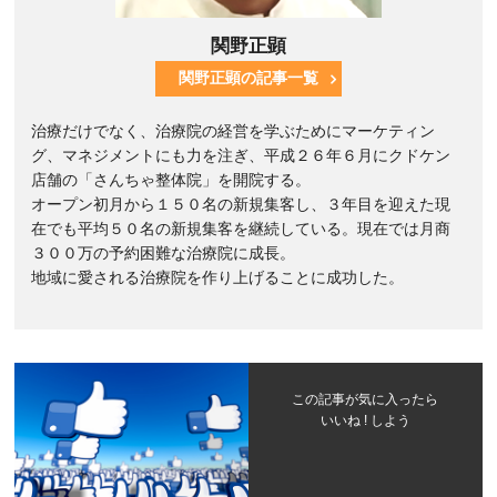
関野正顕
関野正顕の記事一覧
治療だけでなく、治療院の経営を学ぶためにマーケティン
グ、マネジメントにも力を注ぎ、平成２６年６月にクドケン
店舗の「さんちゃ整体院」を開院する。
オープン初月から１５０名の新規集客し、３年目を迎えた現
在でも平均５０名の新規集客を継続している。現在では月商
３００万の予約困難な治療院に成長。
地域に愛される治療院を作り上げることに成功した。
この記事が気に入ったら
いいね ! しよう