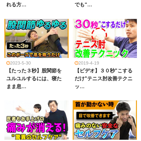
れる方…
でも“…
2023-5-30
2019-4-19
【たった３秒】股関節を
【ビデオ】３０秒"こする
ユルユルするには、寝た
だけ"テニス肘改善テクニ
まま息…
ッ…