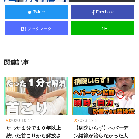
Twitter
Facebook
ブックマーク
LINE
B!
関連記事
2020-10-14
2023-12-8
たった１分で１０年以上
【病院いらず】へバーデ
続いた首こりから解放さ
ン結節が治らなかった人