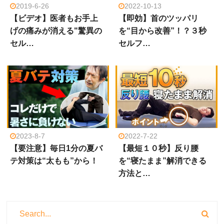
2019-6-26
2022-10-13
【ビデオ】医者もお手上
【即効】首のツッパリ
げの痛みが消える"驚異の
を“目から改善”！？３秒
セル…
セルフ…
2023-8-7
2022-7-22
【要注意】毎日1分の夏バ
【最短１０秒】反り腰
テ対策は“太もも”から！
を“寝たまま”解消できる
方法と…