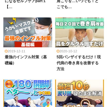
になるセルフケアpart１
肩こりを…いつでも！ど
【…
こでも…
2019-12-11
2020-10-12
最強のインフル対策（基
5回バンザイするだけ！現
礎編）
代病の巻き肩を改善する
方法