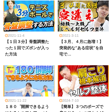
2021-11-4
2021-3-11
【１日３分】骨盤調整た
【３月、４月に急増！】
った１回でズボンが入っ
突発的な“ある症状”を自
た方法
宅で…
2021-11-22
2024-7-10
１８０゜開脚できるよう
【簡単】３つのポーズで