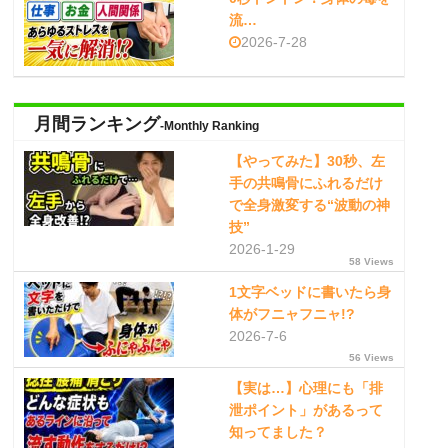
流…
2026-7-28
月間ランキング
-Monthly Ranking
【やってみた】30秒、左
手の共鳴骨にふれるだけ
で全身激変する“波動の神
技”
2026-1-29
58 Views
1文字ベッドに書いたら身
体がフニャフニャ!?
2026-7-6
56 Views
【実は…】心理にも「排
泄ポイント」があるって
知ってました？