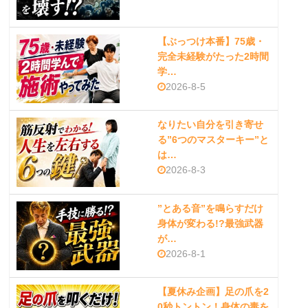
【ぶっつけ本番】75歳・
完全未経験がたった2時間
学…
2026-8-5
なりたい自分を引き寄せ
る”6つのマスターキー”と
は…
2026-8-3
”とある音”を鳴らすだけ
身体が変わる!?最強武器
が…
2026-8-1
【夏休み企画】足の爪を2
0秒トントン！身体の毒を