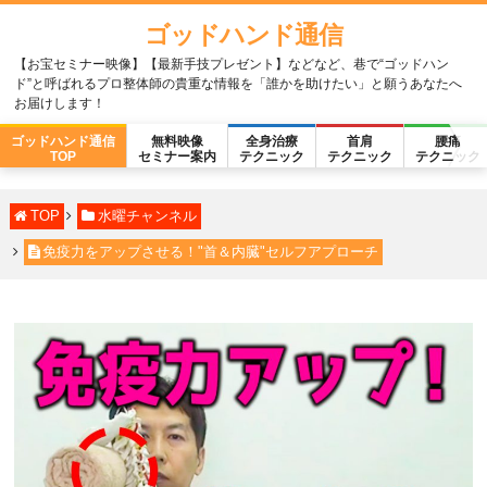
ゴッドハンド通信
【お宝セミナー映像】【最新手技プレゼント】などなど、巷で“ゴッドハン
ド”と呼ばれるプロ整体師の貴重な情報を「誰かを助けたい」と願うあなたへ
お届けします！
ゴッドハンド通信
無料映像
全身治療
首肩
腰痛
TOP
セミナー案内
テクニック
テクニック
テクニック
TOP
水曜チャンネル
免疫力をアップさせる！"首＆内臓"セルフアプローチ