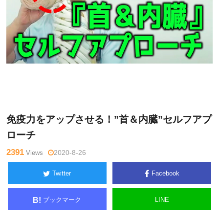
水曜
Warning
: Undefined variable $tagname in
/home/kudoken1/g
チャン
odhand-tsushin.com/public_html/wp-content/themes/side_wi
ネル
nder/single.php
on line
26
免疫力をアップさせる！”首＆内臓”セルフアプ
ローチ
2391
Views
2020-8-26
Twitter
Facebook
ブックマーク
LINE
B!