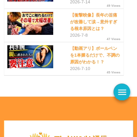
2026-7-14
49 Views
【衝撃映像】長年の首痛
が改善して涙→意外すぎ
る根本原因とは？
2026-7-8
47 Views
【動画アリ】ボールペン
を1本握るだけで、不調の
原因がわかる！？
2026-7-10
45 Views
menu