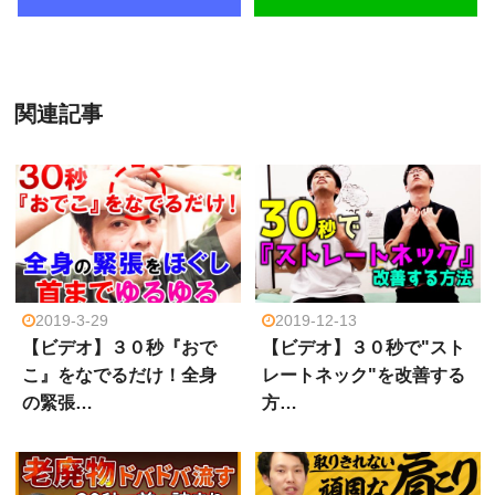
関連記事
2019-3-29
2019-12-13
【ビデオ】３０秒『おで
【ビデオ】３０秒で"スト
こ』をなでるだけ！全身
レートネック"を改善する
の緊張…
方…