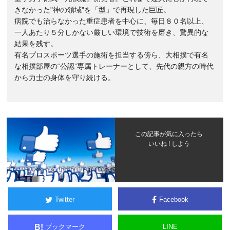
きなかった"神の領域"を「型」で再現した巨匠。
病院でも治らなかった重症患者を中心に、毎日８０名以上、
一人あたり５分しかない厳しい環境で技術を磨き、驚異的な
結果を残す。
有名プロスポーツ選手の施術を担当する傍ら、大相撲で有名
な相撲部屋の“公認”専属トレーナーとして、先代の親方の時代
から力士の身体を守り続ける。
この記事が気に入ったら
いいね ! しよう
Twitter
Facebook
ブックマーク
LINE
B!