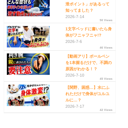
泄ポイント」があるって
知ってました？
2026-7-14
50 Views
1文字ベッドに書いたら身
体がフニャフニャ!?
2026-7-6
46 Views
【動画アリ】ボールペン
を1本握るだけで、不調の
原因がわかる！？
2026-7-10
45 Views
【関野、困惑…】水にふ
れただけで身体がユルユ
ルに…？
2026-7-17
42 Views