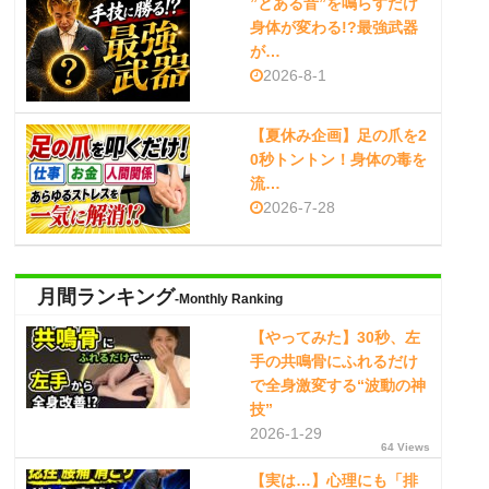
”とある音”を鳴らすだけ
身体が変わる!?最強武器
が…
2026-8-1
【夏休み企画】足の爪を2
0秒トントン！身体の毒を
流…
2026-7-28
月間ランキング
-Monthly Ranking
【やってみた】30秒、左
手の共鳴骨にふれるだけ
で全身激変する“波動の神
技”
2026-1-29
64 Views
【実は…】心理にも「排