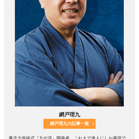
網戸理九
網戸理九の記事一覧
量子力学術式『九伝流』開発者。これまで達人にしか再現で