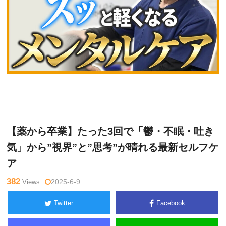
網
Warning
: Undefined variable $tagname in
/home/kudoken1/god
戸理
hand-tsushin.com/public_html/wp-content/themes/side_winder/
九
single.php
on line
26
【薬から卒業】たった3回で「鬱・不眠・吐き
気」から”視界”と”思考”が晴れる最新セルフケ
ア
382
Views
2025-6-9
Twitter
Facebook