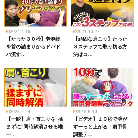
2024-4-16
2021-10-27
【たった３０秒】老廃物
【頑固な肩こり】たった
を首の詰まりからドバド
３ステップで取り切る方
バ流す…
法はコ…
2023-2-24
2019-5-10
【一瞬】肩・首こりを“揉
【ビデオ】１０秒で腕が
まずに”同時解消させる唯
すーっと上がる！肩甲骨
一…
調整テ…