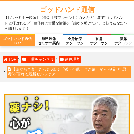
ゴッドハンド通信
【お宝セミナー映像】【最新手技プレゼント】などなど、巷で“ゴッドハン
ド”と呼ばれるプロ整体師の貴重な情報を「誰かを助けたい」と願うあなたへ
お届けします！
ゴッドハンド通信
無料映像
全身治療
首肩
腰痛
TOP
セミナー案内
テクニック
テクニック
テクニック
TOP
月曜チャンネル
網戸理九
【薬から卒業】たった3回で「鬱・不眠・吐き気」から”視界”と”思
考”が晴れる最新セルフケア