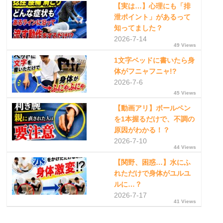
【実は…】心理にも「排
泄ポイント」があるって
知ってました？
2026-7-14
49 Views
1文字ベッドに書いたら身
体がフニャフニャ!?
2026-7-6
45 Views
【動画アリ】ボールペン
を1本握るだけで、不調の
原因がわかる！？
2026-7-10
44 Views
【関野、困惑…】水にふ
れただけで身体がユルユ
ルに…？
2026-7-17
41 Views