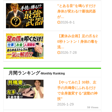
”とある音”を鳴らすだけ
身体が変わる!?最強武器
が…
2026-8-1
【夏休み企画】足の爪を2
0秒トントン！身体の毒を
流…
2026-7-28
月間ランキング
-Monthly Ranking
【やってみた】30秒、左
手の共鳴骨にふれるだけ
で全身激変する“波動の神
技”
2026-1-29
59 Views