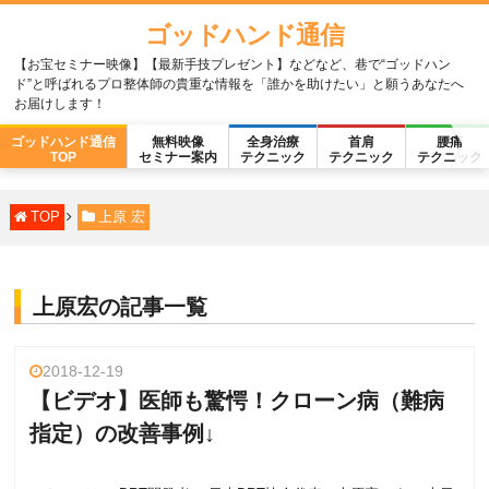
ゴッドハンド通信
【お宝セミナー映像】【最新手技プレゼント】などなど、巷で“ゴッドハン
ド”と呼ばれるプロ整体師の貴重な情報を「誰かを助けたい」と願うあなたへ
お届けします！
ゴッドハンド通信
無料映像
全身治療
首肩
腰痛
TOP
セミナー案内
テクニック
テクニック
テクニック
TOP
上原 宏
上原宏の記事一覧
2018-12-19
【ビデオ】医師も驚愕！クローン病（難病
指定）の改善事例↓