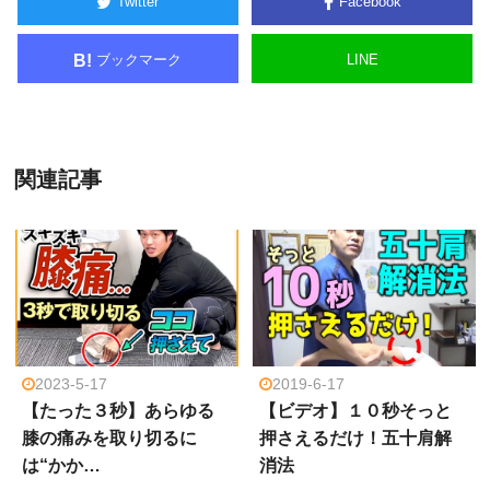
Twitter
Facebook
ブックマーク
LINE
B!
関連記事
2023-5-17
2019-6-17
【たった３秒】あらゆる
【ビデオ】１０秒そっと
膝の痛みを取り切るに
押さえるだけ！五十肩解
は“かか…
消法