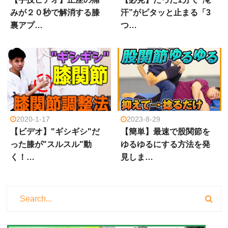
みが２０秒で解消する膝
汗”がピタッと止まる「3
裏アプ…
つ…
2020-1-17
2023-8-29
【ビデオ】"ギシギシ"だ
【簡単】最速で股関節を
った膝が"スルスル"動
ゆるゆるにする方法を発
く！…
見しま…