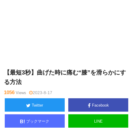
久
Warning
: Undefined variable $tagname in
/home/kudoken1/go
保田
dhand-tsushin.com/public_html/wp-content/themes/side_wind
隆介
er/single.php
on line
26
【最短3秒】曲げた時に痛む“膝”を滑らかにす
る方法
1056
Views
2023-8-17
Twitter
Facebook
ブックマーク
LINE
B!