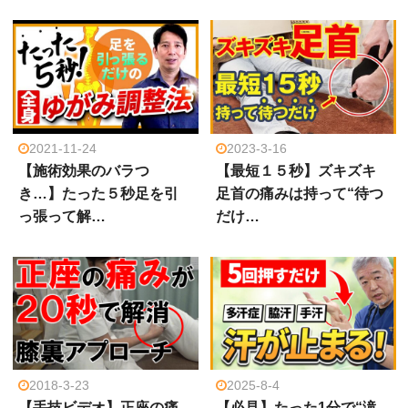
2021-11-24
2023-3-16
【施術効果のバラつ
【最短１５秒】ズキズキ
き…】たった５秒足を引
足首の痛みは持って“待つ
っ張って解…
だけ…
2018-3-23
2025-8-4
【手技ビデオ】正座の痛
【必見】たった1分で“滝