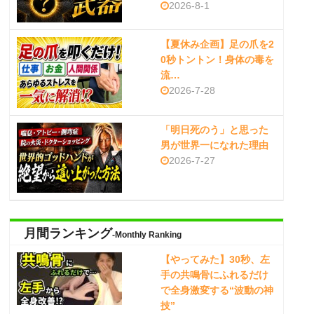
2026-8-1
【夏休み企画】足の爪を2
0秒トントン！身体の毒を
流…
2026-7-28
「明日死のう」と思った
男が世界一になれた理由
2026-7-27
月間ランキング
-Monthly Ranking
【やってみた】30秒、左
手の共鳴骨にふれるだけ
で全身激変する“波動の神
技”