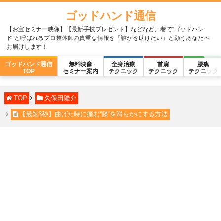
ゴッドハンド通信
【お宝セミナー映像】【最新手技プレゼント】などなど、巷で“ゴッドハン
ド”と呼ばれるプロ整体師の貴重な情報を「誰かを助けたい」と願うあなたへ
お届けします！
ゴッドハンド通信
無料映像
全身治療
首肩
腰痛
TOP
セミナー案内
テクニック
テクニック
テクニック
TOP
久保田隆介
【最短3秒】曲げた時に痛む“膝”を滑らかにする方法