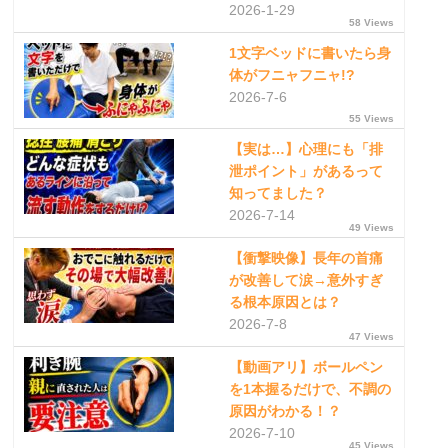
2026-1-29
58 Views
1文字ベッドに書いたら身
体がフニャフニャ!?
2026-7-6
55 Views
【実は…】心理にも「排
泄ポイント」があるって
知ってました？
2026-7-14
49 Views
【衝撃映像】長年の首痛
が改善して涙→意外すぎ
る根本原因とは？
2026-7-8
47 Views
【動画アリ】ボールペン
を1本握るだけで、不調の
原因がわかる！？
2026-7-10
45 Views