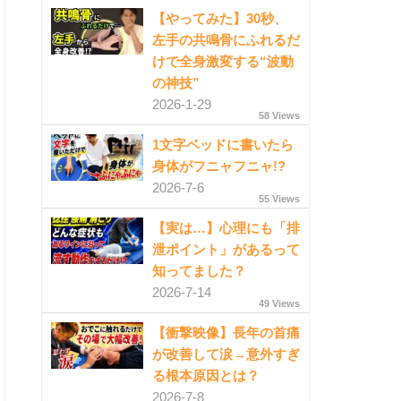
【やってみた】30秒、
左手の共鳴骨にふれるだ
けで全身激変する“波動
の神技”
2026-1-29
58 Views
1文字ベッドに書いたら
身体がフニャフニャ!?
2026-7-6
55 Views
【実は…】心理にも「排
泄ポイント」があるって
知ってました？
2026-7-14
49 Views
【衝撃映像】長年の首痛
が改善して涙→意外すぎ
る根本原因とは？
2026-7-8