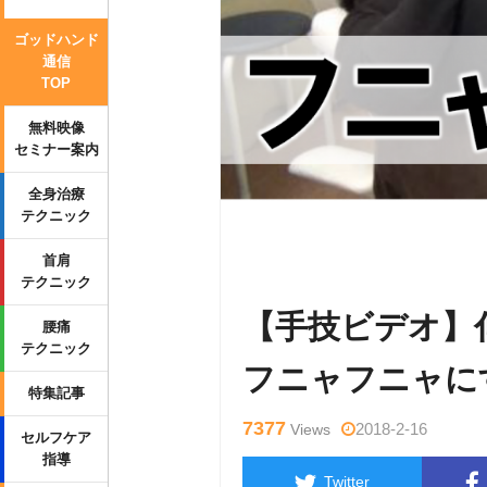
ゴッドハンド
通信
TOP
無料映像
セミナー案内
全身治療
テクニック
Warning
: Undefined variable $tag
首肩
p-content/themes/side_winder/sing
テクニック
【手技ビデオ】
腰痛
テクニック
フニャフニャに
特集記事
7377
2018-2-16
Views
セルフケア
指導
Twitter