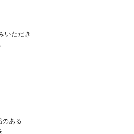
みいただき
。
一流の整体師セミナー
無料映像＆ご案内ページ
、
首・肩テクニック
縮のある
を