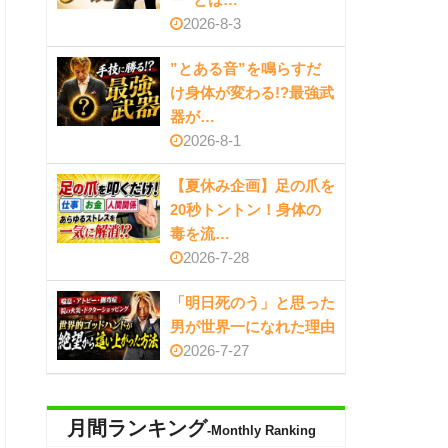
2026-8-3
”とある音”を鳴らすだ
け身体が変わる!?最強武
器が…
2026-8-1
【夏休み企画】足の爪を
20秒トントン！身体の
毒を流…
2026-7-28
「明日死のう」と思った
男が世界一になれた理由
2026-7-27
月間ランキング
-Monthly Ranking