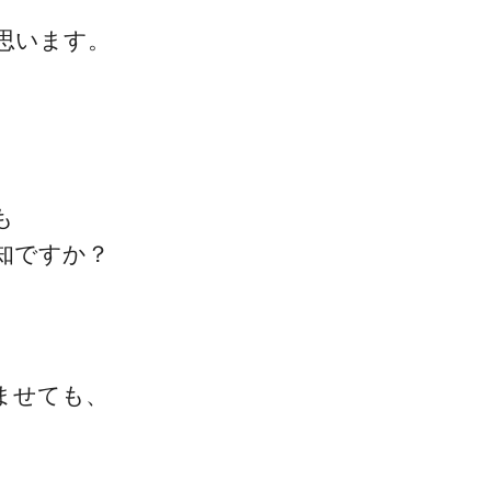
思います。
も
知ですか？
ませても、
。