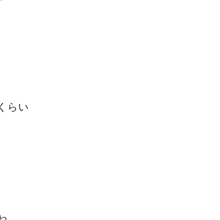
ゴッドハンド通信とは
くらい
。
ね。