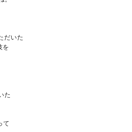
ただいた
技を
いた
って