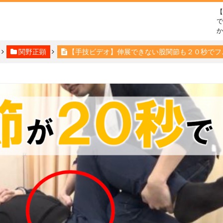
で
関野正顕
【手技ビデオ】伸展できない股関節も２０秒でフ