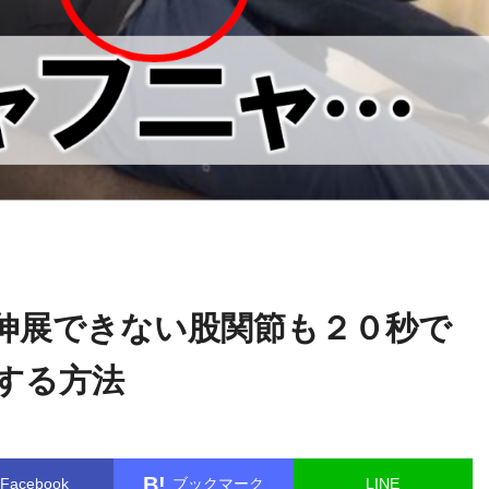
関野
name in
/home/kudoken1/godhand-tsushin.com/public_html/w
正顕
le.php
on line
26
伸展できない股関節も２０秒で
する方法
B!
Facebook
ブックマーク
LINE