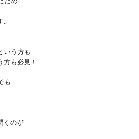
たため
す。
という方も
う方も必見！
でも
聞くのが