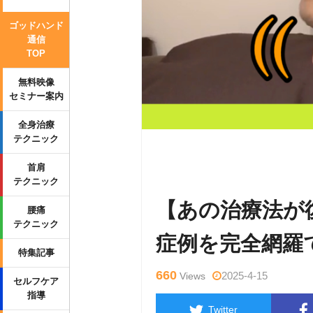
ゴッドハンド
通信
TOP
無料映像
セミナー案内
全身治療
テクニック
Warning
: Undefined variable $tag
首肩
p-content/themes/side_winder/sing
テクニック
【あの治療法が
腰痛
テクニック
症例を完全網羅
特集記事
660
2025-4-15
Views
セルフケア
指導
Twitter