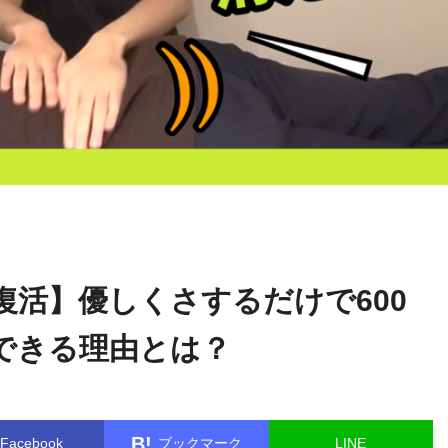
関野
name in
/home/kudoken1/godhand-tsushin.com/public_html/w
正顕
le.php
on line
26
復活】優しくさするだけで600
できる理由とは？
B!
Facebook
ブックマーク
LINE