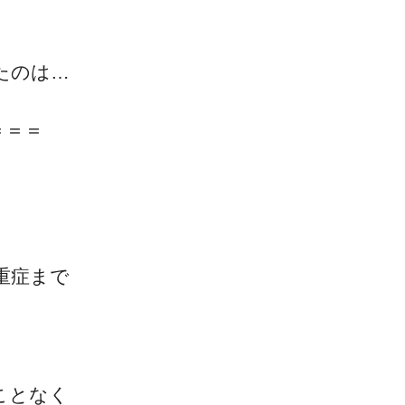
たのは…
＝＝＝
一流の整体師セミナー
無料映像＆ご案内ページ
首・肩テクニック
重症まで
！
ことなく