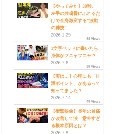
【やってみた】30秒、
左手の共鳴骨にふれるだ
けで全身激変する“波動
の神技”
2026-1-29
58 Views
1文字ベッドに書いたら
身体がフニャフニャ!?
2026-7-6
55 Views
【実は…】心理にも「排
泄ポイント」があるって
知ってました？
2026-7-14
49 Views
【衝撃映像】長年の首痛
が改善して涙→意外すぎ
る根本原因とは？
2026-7-8