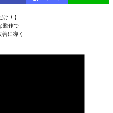
だけ！】
な動作で
改善に導く