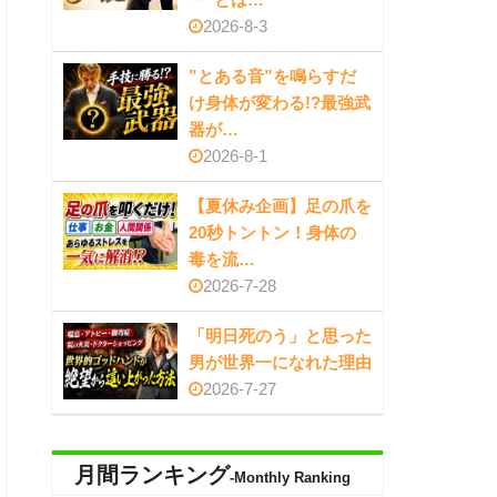
2026-8-3
”とある音”を鳴らすだ
け身体が変わる!?最強武
器が…
2026-8-1
【夏休み企画】足の爪を
20秒トントン！身体の
毒を流…
2026-7-28
「明日死のう」と思った
男が世界一になれた理由
2026-7-27
月間ランキング
-Monthly Ranking