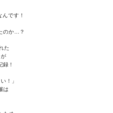
、
なんです！
たのか…？
された
トが
記録！
しい！」
催は