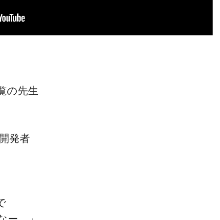
覧の先生
～』開発者
で
なー…」