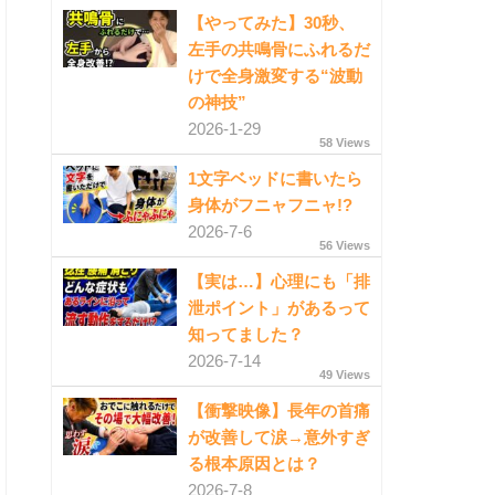
【やってみた】30秒、
左手の共鳴骨にふれるだ
けで全身激変する“波動
の神技”
2026-1-29
58 Views
1文字ベッドに書いたら
身体がフニャフニャ!?
2026-7-6
56 Views
【実は…】心理にも「排
泄ポイント」があるって
知ってました？
2026-7-14
49 Views
【衝撃映像】長年の首痛
が改善して涙→意外すぎ
る根本原因とは？
2026-7-8