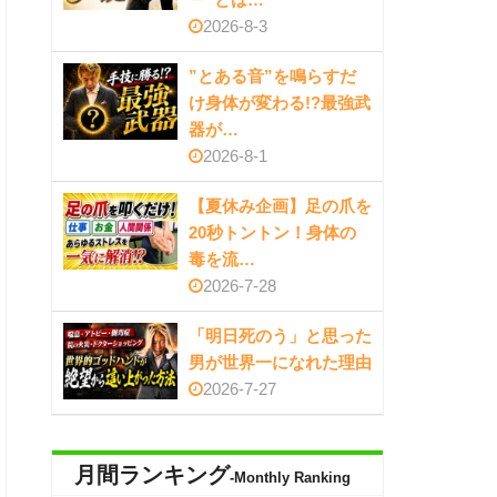
2026-8-3
”とある音”を鳴らすだ
け身体が変わる!?最強武
器が…
2026-8-1
【夏休み企画】足の爪を
20秒トントン！身体の
毒を流…
2026-7-28
「明日死のう」と思った
男が世界一になれた理由
2026-7-27
月間ランキング
-Monthly Ranking