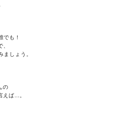
。
誰でも！
で、
みましょう。
んの
言えば…。