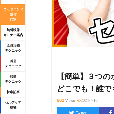
ゴッドハンド
通信
TOP
無料映像
セミナー案内
全身治療
テクニック
Warning
: Undefined variable $tag
首肩
p-content/themes/side_winder/sing
テクニック
【簡単】３つの
腰痛
テクニック
どこでも！誰で
特集記事
661
2024-7-10
Views
セルフケア
指導
Twitter