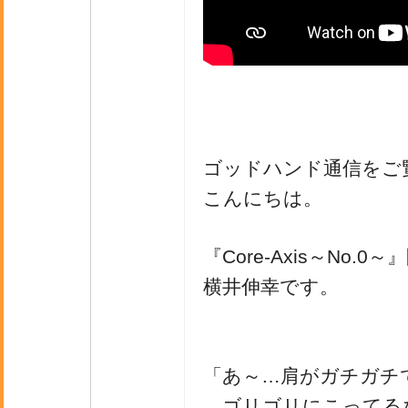
ゴッドハンド通信をご
こんにちは。
『Core-Axis～No.0
横井伸幸です。
「あ～…肩がガチガチ
ゴリゴリにこってる