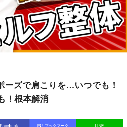
横井
name in
/home/kudoken1/godhand-tsushin.com/public_html/w
伸幸
le.php
on line
26
ポーズで肩こりを…いつでも！
も！根本解消
B!
Facebook
ブックマーク
LINE