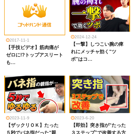
2024-12-24
2017-11-1
【一撃】しつこい腕の痺
【手技ビデオ】筋肉痛が
れにメッチャ効く“ツ
ゼロに!?トップアスリート
ボ”はコ…
も…
2023-11-9
2023-6-20
【ザックリＯＫ】たった
【即効】突き指が“たった
５秒でバネ指だった“親
３ステップ”で改善する方