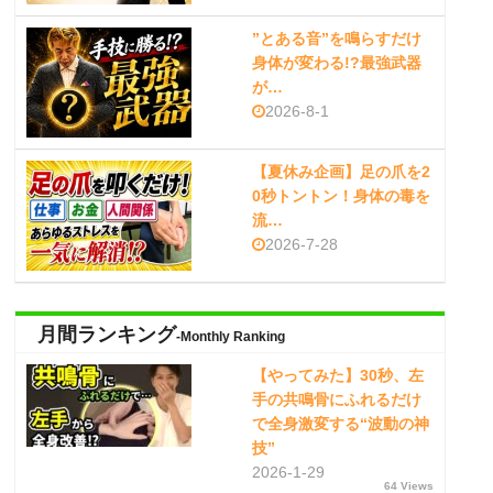
”とある音”を鳴らすだけ
身体が変わる!?最強武器
が…
2026-8-1
【夏休み企画】足の爪を2
0秒トントン！身体の毒を
流…
2026-7-28
月間ランキング
-Monthly Ranking
【やってみた】30秒、左
手の共鳴骨にふれるだけ
で全身激変する“波動の神
技”
2026-1-29
64 Views