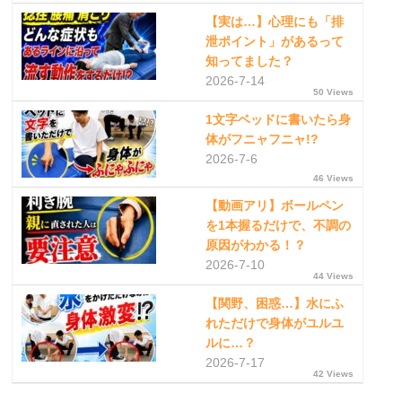
【実は…】心理にも「排
泄ポイント」があるって
知ってました？
2026-7-14
50 Views
1文字ベッドに書いたら身
体がフニャフニャ!?
2026-7-6
46 Views
【動画アリ】ボールペン
を1本握るだけで、不調の
原因がわかる！？
2026-7-10
44 Views
【関野、困惑…】水にふ
れただけで身体がユルユ
ルに…？
2026-7-17
42 Views