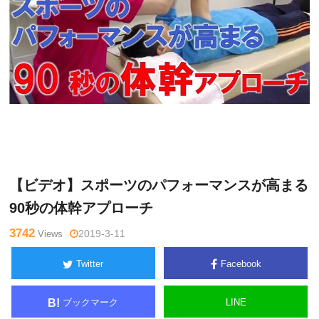
Warning
: Undefined variable $tagname in
/home/kudoken1/god
辻
hand-tsushin.com/public_html/wp-content/themes/side_winder/
亮
single.php
on line
26
【ビデオ】スポーツのパフォーマンスが高まる
90秒の体幹アプローチ
3742
Views
2019-3-11
Twitter
Facebook
ブックマーク
LINE
B!