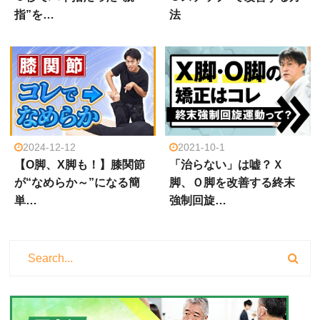
指”を…
法
2024-12-12
2021-10-1
【O脚、X脚も！】膝関節
「治らない」は嘘？Ｘ
が“なめらか～”になる簡
脚、Ｏ脚を改善する終末
単…
強制回旋…