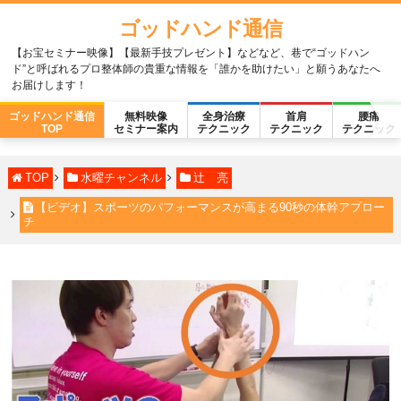
ゴッドハンド通信
【お宝セミナー映像】【最新手技プレゼント】などなど、巷で“ゴッドハン
ド”と呼ばれるプロ整体師の貴重な情報を「誰かを助けたい」と願うあなたへ
お届けします！
ゴッドハンド通信
無料映像
全身治療
首肩
腰痛
TOP
セミナー案内
テクニック
テクニック
テクニック
TOP
水曜チャンネル
辻 亮
【ビデオ】スポーツのパフォーマンスが高まる90秒の体幹アプロー
チ