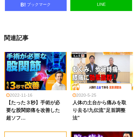
ブックマーク
LINE
B!
関連記事
2022-11-16
2020-5-25
【たった３秒】手術が必
人体の土台から痛みを取
要な股関節痛を改善した
り去る!九伝流"足首調整
超ソフ…
法"