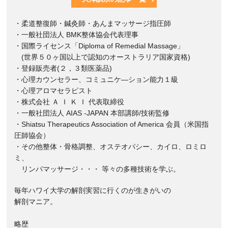
・柔道整復師・鍼灸師・あんまマッサージ指圧師
・一般社団法人 BMK整体協会代表理事
・国際ライセンス「Diploma of Remedial Massage」
(世界５０ヶ国以上で認知のオーストラリア国家資格)
・登録販売者(２，３類医薬品)
・心理カウンセラー、コミュニケ―ション能力１級
・心理アロマセラピスト
・株式会社 Ａ Ｉ Ｋ Ｉ 代表取締役
・一般社団法人 AIAS -JAPAN 本部講師/技術監修
・Shiatsu Therapeutics Association of America 会員（米国指
圧師協会）
・その他整体・骨格調整、オステオパシー、カイロ、ロミロ
ミ、
リンパマッサージ・・・ 等々の多種技術を学ぶ。
毎年ハワイ大学の解剖実習に行くのが生きがいの
解剖マニア。
略歴