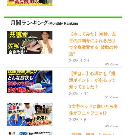
月間ランキング
-Monthly Ranking
【やってみた】30秒、左
手の共鳴骨にふれるだけ
で全身激変する“波動の神
技”
2026-1-29
65 Views
【実は…】心理にも「排
泄ポイント」があるって
知ってました？
2026-7-14
51 Views
1文字ベッドに書いたら身
体がフニャフニャ!?
2026-7-6
43 Views