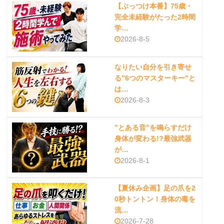
【ぶっつけ本番】75歳・
完全未経験がたった2時間
学…
2026-8-5
なりたい自分を引き寄せ
る”6つのマスターキー”と
は…
2026-8-3
”とある音”を鳴らすだけ
身体が変わる!?最強武器
が…
2026-8-1
【夏休み企画】足の爪を2
0秒トントン！身体の毒を
流…
2026-7-28