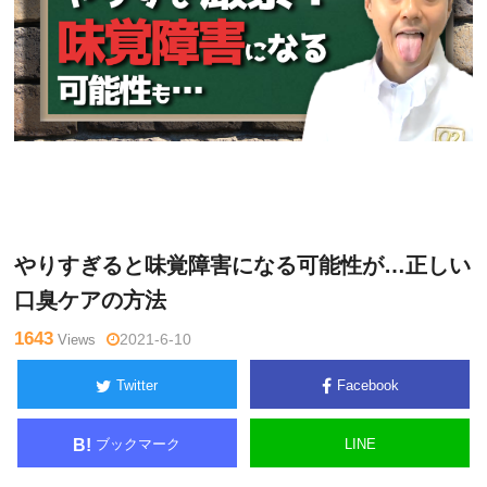
大
Warning
: Undefined variable $tagname in
/home/kudoken1/god
澤訓
hand-tsushin.com/public_html/wp-content/themes/side_winder/
永
single.php
on line
26
やりすぎると味覚障害になる可能性が…正しい
口臭ケアの方法
1643
Views
2021-6-10
Twitter
Facebook
ブックマーク
LINE
B!