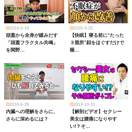
2019-2-19
2025-3-25
頭蓋から全身が緩みだす
【快眠】寝る前に“たった
「頭蓋フラクタル共鳴」
３箇所”顔をほぐすだけで
を関野…
睡…
2018-6-28
2019-10-31
内臓への理解をさらに、
【解剖ビデオ】セクシー
さらに深めるには？
美女は腰痛になりやす
い!？そ…