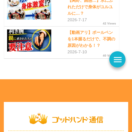
【関野、困惑…】水にふ
れただけで身体がユルユ
ルに…？
2026-7-17
42 Views
【動画アリ】ボールペン
を1本握るだけで、不調の
原因がわかる！？
2026-7-10
40 Views
menu