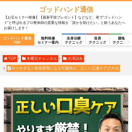
ゴッドハンド通信
【お宝セミナー映像】【最新手技プレゼント】などなど、巷で“ゴッドハン
ド”と呼ばれるプロ整体師の貴重な情報を「誰かを助けたい」と願うあなたへ
お届けします！
ゴッドハンド通信
無料映像
全身治療
首肩
腰痛
TOP
セミナー案内
テクニック
テクニック
テクニック
TOP
木曜日チャンネル
大澤訓永
やりすぎると味覚障害になる可能性が…正しい口臭ケアの方法