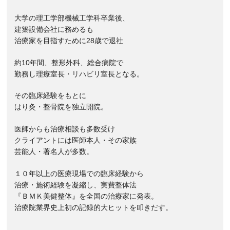
大学の理工学部機械工学科卒業後、
建築設備会社に務めるも
治療家を目指すために28歳で退社
約10年間、整形外科、総合病院で
勤務し理療室長・リハビリ室長となる。
その臨床経験をもとに
はり灸・整骨院を独立開院。
医師からも治療相談も多数受け
クライアントには医師本人・その家族
芸能人・著名人が多数。
１０年以上の医療現場での臨床経験から
治療・施術経験を凝縮し、実費整体法
『ＢＭＫ美健整体』を全国の治療家に発表。
治療院業界史上初の記録的大ヒットを叩きだす。