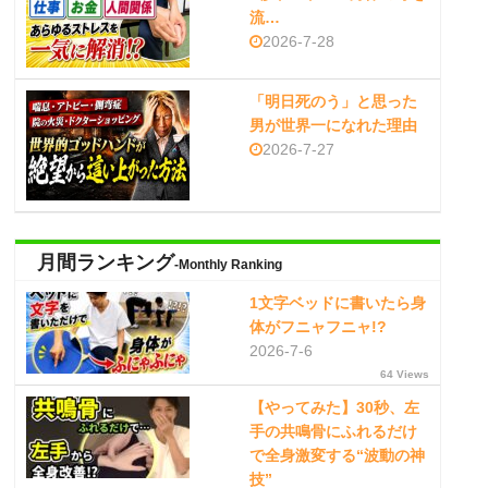
流…
2026-7-28
「明日死のう」と思った
男が世界一になれた理由
2026-7-27
月間ランキング
-Monthly Ranking
1文字ベッドに書いたら身
体がフニャフニャ!?
2026-7-6
64 Views
【やってみた】30秒、左
手の共鳴骨にふれるだけ
で全身激変する“波動の神
技”