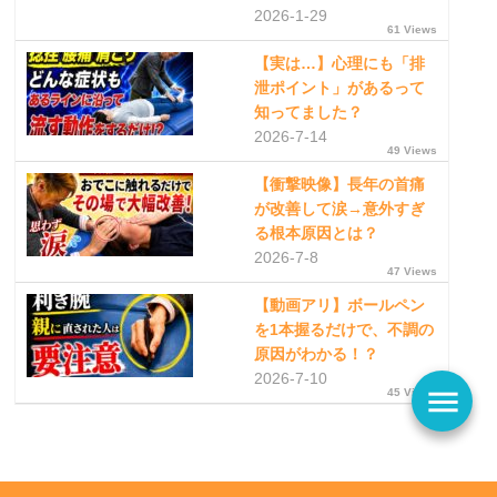
2026-1-29
61 Views
【実は…】心理にも「排
泄ポイント」があるって
知ってました？
2026-7-14
49 Views
【衝撃映像】長年の首痛
が改善して涙→意外すぎ
る根本原因とは？
2026-7-8
47 Views
【動画アリ】ボールペン
を1本握るだけで、不調の
原因がわかる！？
2026-7-10
menu
45 Views