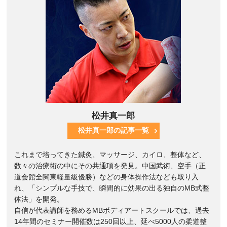
松井真一郎
松井真一郎の記事一覧
これまで培ってきた鍼灸、マッサージ、カイロ、整体など、
数々の治療術の中にその共通項を発見。中国武術、空手（正
道会館全関東軽量級優勝）などの身体操作法なども取り入
れ、「シンプルな手技で、瞬間的に効果の出る独自のMB式整
体法」を開発。
自信が代表講師を務めるMBボディアートスクールでは、過去
14年間のセミナー開催数は250回以上、延べ5000人の柔道整