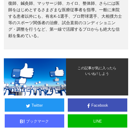
復師、鍼灸師、マッサージ師、カイロ、整体師、さらには医
師をはじめとするさまざまな医療従事者を指導。一般に来院
する患者以外にも、有名K-1選手、プロ野球選手、大相撲力士
等のスポーツ関係者の治療、試合直前のコンディショニン
グ・調整を行うなど、第一線で活躍するプロからも絶大な信
頼を集めている。
この記事が気に入ったら
いいね ! しよう
Twitter
Facebook
ブックマーク
LINE
B!