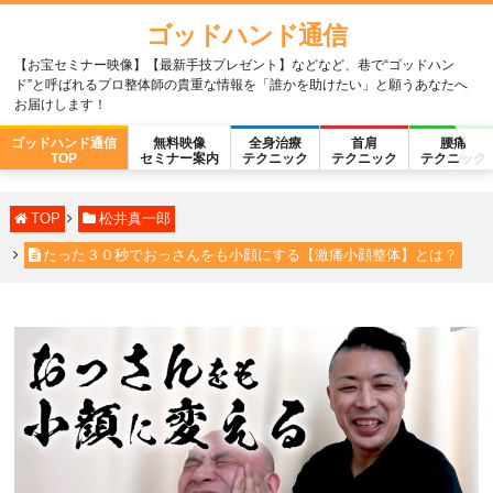
ゴッドハンド通信
【お宝セミナー映像】【最新手技プレゼント】などなど、巷で“ゴッドハン
ド”と呼ばれるプロ整体師の貴重な情報を「誰かを助けたい」と願うあなたへ
お届けします！
ゴッドハンド通信
無料映像
全身治療
首肩
腰痛
TOP
セミナー案内
テクニック
テクニック
テクニック
TOP
松井真一郎
たった３０秒でおっさんをも小顔にする【激痛小顔整体】とは？