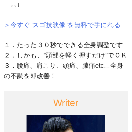
↓↓↓
＞今すぐ”スゴ技映像”を無料で手にれる
１．たった３０秒でできる全身調整です
２．しかも、”頭部を軽く押すだけ”でＯＫ
３．腰痛、肩こり、頭痛、膝痛etc…全身
の不調を即改善！
Writer