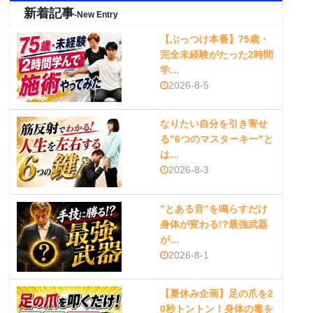
新着記事
-New Entry
【ぶっつけ本番】75歳・
完全未経験がたった2時間
学…
2026-8-5
なりたい自分を引き寄せ
る”6つのマスターキー”と
は…
2026-8-3
”とある音”を鳴らすだけ
身体が変わる!?最強武器
が…
2026-8-1
【夏休み企画】足の爪を2
0秒トントン！身体の毒を