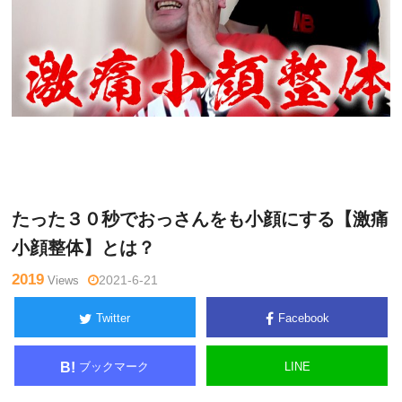
松
Warning
: Undefined variable $tagname in
/home/kudoken1/go
井真
dhand-tsushin.com/public_html/wp-content/themes/side_wind
一郎
er/single.php
on line
26
たった３０秒でおっさんをも小顔にする【激痛
小顔整体】とは？
2019
Views
2021-6-21
Twitter
Facebook
ブックマーク
LINE
B!