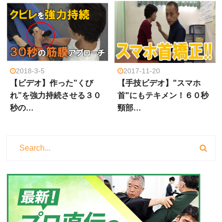
2018-3-5
2017-11-20
【ビデオ】作った”くび
【手技ビデオ】"スマホ
れ”を強力持続させる３０
首"にもテキメン！６０秒
秒の…
頸部…