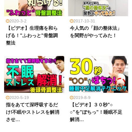
2020-3-2
2017-10-31
【ビデオ】生理痛を和ら
今人気の「顔の整体法」
げる！"ふわっと"骨盤調
を関野がやってみた！
整法
2020-5-19
2019-8-9
指をあてて深呼吸するだ
【ビデオ】３０秒"○
け!不眠やストレスを解消
○"を"ぽちっ"！睡眠不足
させ…
解消…