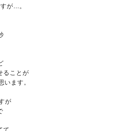
ですが…。
秒
ど
せることが
思います。
すが
で
てて