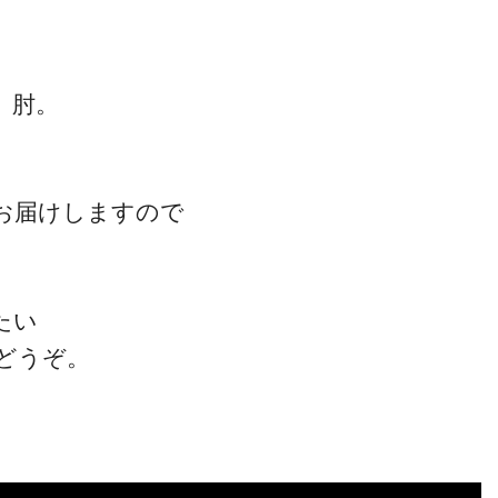
、肘。
、
一流の整体師セミナー
お届けしますので
無料映像＆ご案内ページ
たい
首・肩テクニック
どうぞ。