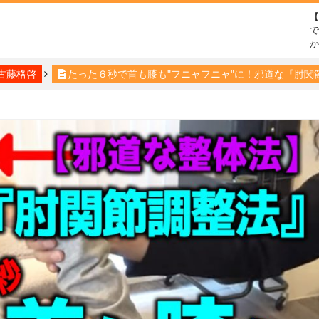
で
古藤格啓
たった６秒で首も膝も"フニャフニャ"に！邪道な『肘関