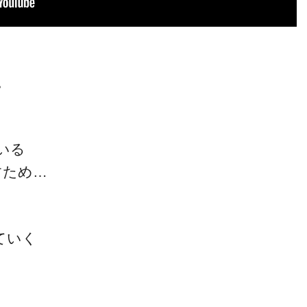
。
いる
すため…
ていく
』