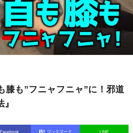
古藤
name in
/home/kudoken1/godhand-tsushin.com/public_html/w
格啓
le.php
on line
26
も膝も”フニャフニャ”に！邪道
法』
B!
Facebook
ブックマーク
LINE