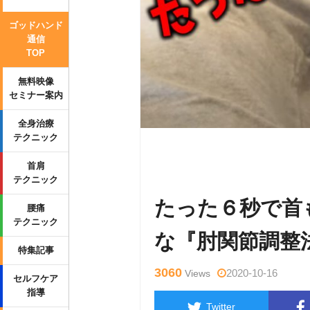
ゴッドハンド
通信
TOP
無料映像
セミナー案内
全身治療
テクニック
Warning
: Undefined variable $tag
首肩
p-content/themes/side_winder/sing
テクニック
たった６秒で首
腰痛
テクニック
な『肘関節調整
特集記事
3060
2020-10-16
Views
セルフケア
指導
Twitter