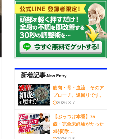
新着記事
-New Entry
筋肉・骨・血流…そのア
プローチ、遠回りです。
2026-8-7
【ぶっつけ本番】75
歳・完全未経験がたった
2時間学…
2026-8-5