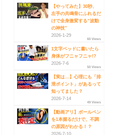
【やってみた】30秒、
左手の共鳴骨にふれるだ
けで全身激変する“波動
の神技”
2026-1-29
60 Views
1文字ベッドに書いたら
身体がフニャフニャ!?
2026-7-6
50 Views
【実は…】心理にも「排
泄ポイント」があるって
知ってました？
2026-7-14
49 Views
【動画アリ】ボールペン
を1本握るだけで、不調
の原因がわかる！？
2026-7-10