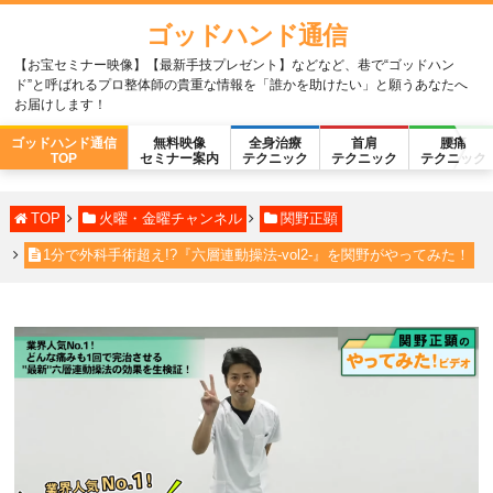
ゴッドハンド通信
【お宝セミナー映像】【最新手技プレゼント】などなど、巷で“ゴッドハン
ド”と呼ばれるプロ整体師の貴重な情報を「誰かを助けたい」と願うあなたへ
お届けします！
ゴッドハンド通信
無料映像
全身治療
首肩
腰痛
TOP
セミナー案内
テクニック
テクニック
テクニック
TOP
火曜・金曜チャンネル
関野正顕
1分で外科手術超え!?『六層連動操法-vol2-』を関野がやってみた！