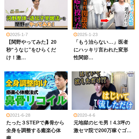
2025-1-7
2025-1-23
【関野やってみた】20
「もう治らない…」医者
秒“うなじ”をひらくだ
にハッキリ言われた変形
け！激…
性関節…
2021-6-28
2020-4-6
たった３STEPで鼻骨から
元地獄のヒモ男！4.3坪の
全身を調整する癒楽心体
激セマ院で200万稼ぐゴ…
療…