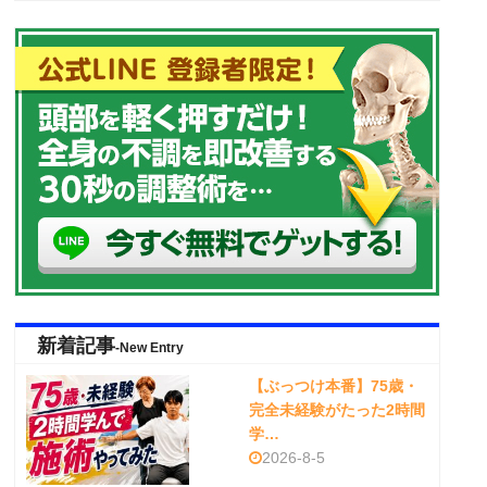
新着記事
-New Entry
【ぶっつけ本番】75歳・
完全未経験がたった2時間
学…
2026-8-5