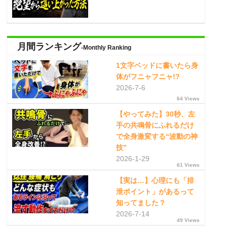
月間ランキング
-Monthly Ranking
1文字ベッドに書いたら身
体がフニャフニャ!?
2026-7-6
64 Views
【やってみた】30秒、左
手の共鳴骨にふれるだけ
で全身激変する“波動の神
技”
2026-1-29
61 Views
【実は…】心理にも「排
泄ポイント」があるって
知ってました？
2026-7-14
49 Views