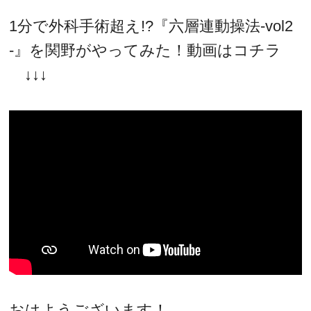
1分で外科手術超え!?『六層連動操法-vol2
-』を関野がやってみた！動画はコチラ
↓↓↓
おはようございます！