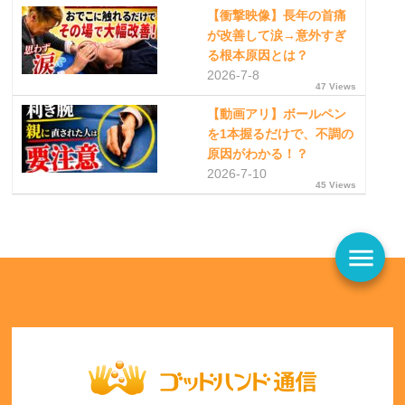
【衝撃映像】長年の首痛
が改善して涙→意外すぎ
る根本原因とは？
2026-7-8
47 Views
【動画アリ】ボールペン
を1本握るだけで、不調の
原因がわかる！？
2026-7-10
45 Views
menu