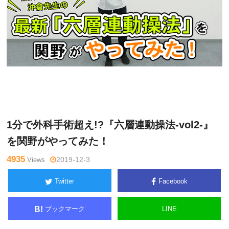
関
Warning
: Undefined variable $tagname in
/home/kudoken1/god
野正
hand-tsushin.com/public_html/wp-content/themes/side_winder/
顕
single.php
on line
26
1分で外科手術超え!?『六層連動操法-vol2-』
を関野がやってみた！
4935
Views
2019-12-3
Twitter
Facebook
ブックマーク
LINE
B!