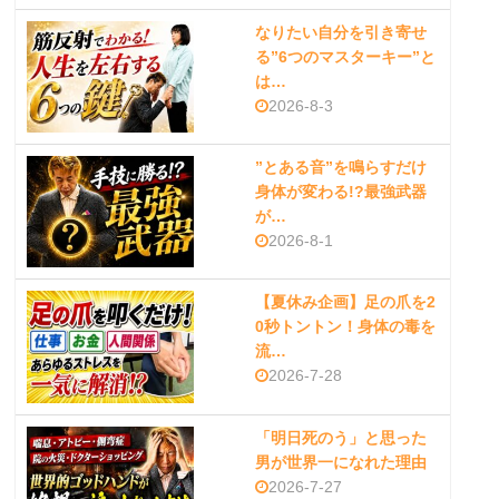
なりたい自分を引き寄せ
る”6つのマスターキー”と
は…
2026-8-3
”とある音”を鳴らすだけ
身体が変わる!?最強武器
が…
2026-8-1
【夏休み企画】足の爪を2
0秒トントン！身体の毒を
流…
2026-7-28
「明日死のう」と思った
男が世界一になれた理由
2026-7-27