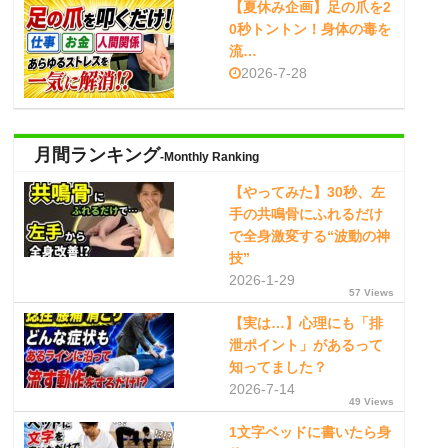
【夏休み企画】足の爪を2
0秒トントン！身体の毒を
流…
2026-7-28
月間ランキング
-Monthly Ranking
【やってみた】30秒、左
手の共鳴骨にふれるだけ
で全身激変する“波動の神
技”
2026-1-29
57 Views
【実は…】心理にも「排
泄ポイント」があるって
知ってました？
2026-7-14
49 Views
1文字ベッドに書いたら身