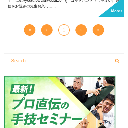
rl="https://youtu.be/D5hwtkMrZoI" /] ゴッドハンド（じゃない）通
信をお読みの先生お久し……
More
1