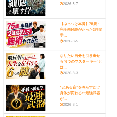
2026-8-7
【ぶっつけ本番】75歳・
完全未経験がたった2時間
学…
2026-8-5
なりたい自分を引き寄せ
る”6つのマスターキー”と
は…
2026-8-3
”とある音”を鳴らすだけ
身体が変わる!?最強武器
が…
2026-8-1