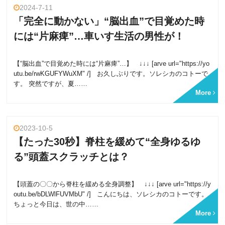
2024-7-11
「完全に動かない」“脳出血”で目覚めた時
には“片麻痺”…車いす生活の男性が！
【“脳出血”で目覚めた時には“片麻痺”…】 ↓↓↓ [arve url="https://yo
utu.be/rwKGUFYWuXM" /] お久しぶりです。ソレシカのコトーで
す。 突然ですが、夏……
More
2023-10-5
【たった30秒】脊柱を緩めて“全身ゆるゆ
る”頭蓋スクラッチとは？
【頭蓋の〇〇から脊柱を緩める全身調整】 ↓↓↓ [arve url="https://y
outu.be/bDLWlFUVMbU" /] こんにちは、ソレシカのコトーです。
ちょっと今日は、世の中……
More