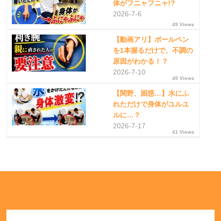
体がフニャフニャ!?
2026-7-6
49 Views
【動画アリ】ボールペン
を1本握るだけで、不調の
原因がわかる！？
2026-7-10
45 Views
【関野、困惑…】水にふ
れただけで身体がユルユ
ルに…？
2026-7-17
41 Views