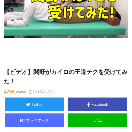
関
Warning
: Undefined variable $tagname in
/home/kudoken1/god
野正
hand-tsushin.com/public_html/wp-content/themes/side_winder/
顕
single.php
on line
26
【ビデオ】関野がカイロの王道テクを受けてみ
た！
4758
Views
2018-6-26
Twitter
Facebook
ブックマーク
LINE
B!