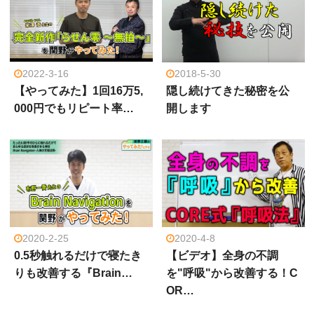
2022-3-16
2018-5-30
【やってみた】1回16万5,
隠し続けてきた秘密を公
000円でもリピート率…
開します
2020-2-25
2020-4-8
0.5秒触れるだけで寝たき
【ビデオ】全身の不調
りも改善する『Brain…
を"呼吸"から改善する！C
OR…