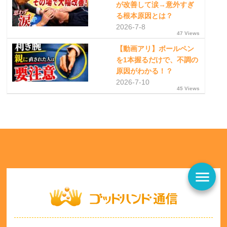
が改善して涙→意外すぎ
る根本原因とは？
2026-7-8
47 Views
【動画アリ】ボールペン
を1本握るだけで、不調の
原因がわかる！？
2026-7-10
45 Views
menu