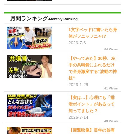
月間ランキング
-Monthly Ranking
1文字ベッドに書いたら身
体がフニャフニャ!?
2026-7-6
64 Views
【やってみた】30秒、左
手の共鳴骨にふれるだけ
で全身激変する“波動の神
技”
2026-1-29
61 Views
【実は…】心理にも「排
泄ポイント」があるって
知ってました？
2026-7-14
49 Views
【衝撃映像】長年の首痛