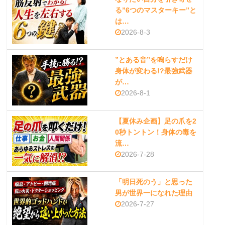
る”6つのマスターキー”と
は…
2026-8-3
”とある音”を鳴らすだけ
身体が変わる!?最強武器
が…
2026-8-1
【夏休み企画】足の爪を2
0秒トントン！身体の毒を
流…
2026-7-28
「明日死のう」と思った
男が世界一になれた理由
2026-7-27