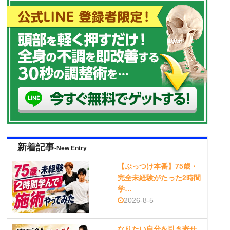
新着記事
-New Entry
【ぶっつけ本番】75歳・
完全未経験がたった2時間
学…
2026-8-5
なりたい自分を引き寄せ