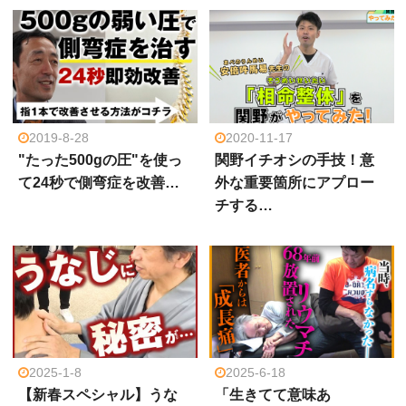
2019-8-28
2020-11-17
"たった500gの圧"を使っ
関野イチオシの手技！意
て24秒で側弯症を改善…
外な重要箇所にアプロー
チする…
2025-1-8
2025-6-18
【新春スペシャル】うな
「生きてて意味あ