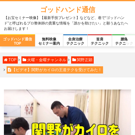
ゴッドハンド通信
【お宝セミナー映像】【最新手技プレゼント】などなど、巷で“ゴッドハン
ド”と呼ばれるプロ整体師の貴重な情報を「誰かを助けたい」と願うあなたへ
お届けします！
ゴッドハンド通信
無料映像
全身治療
首肩
腰痛
TOP
セミナー案内
テクニック
テクニック
テクニック
TOP
火曜・金曜チャンネル
関野正顕
【ビデオ】関野がカイロの王道テクを受けてみた！