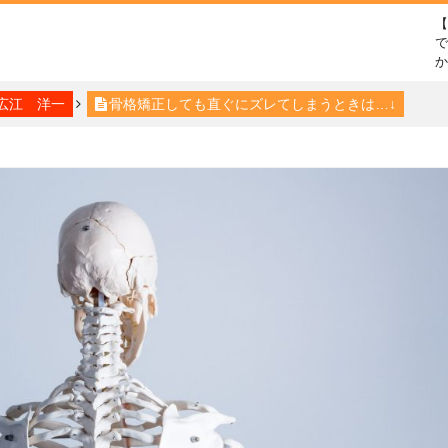
で
広江 洋一
骨格矯正しても直ぐにズレてしまうときは…↓