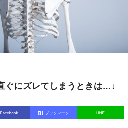
広
name in
/home/kudoken1/godhand-tsushin.com/public_html/
江 洋一
gle.php
on line
26
直ぐにズレてしまうときは…↓
B!
Facebook
ブックマーク
LINE