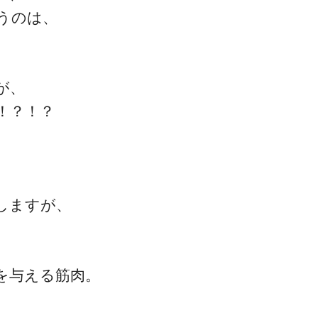
うのは、
が、
！？！？
しますが、
を与える筋肉。