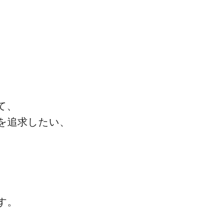
て、
を追求したい、
、
す。