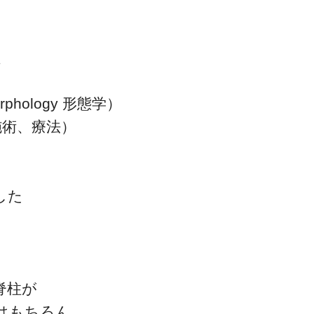
、
hology 形態学）
一流の整体師セミナー
 施術、療法）
無料映像＆ご案内ページ
した
首・肩テクニック
。
脊柱が
はもちろん、