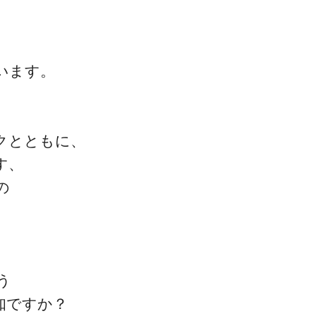
います。
クとともに、
す、
の
。
う
知ですか？