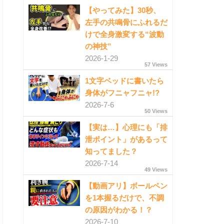
【やってみた】30秒、
左手の共鳴骨にふれるだ
けで全身激変する“波動
の神技”
2026-1-29
57 Views
1文字ベッドに書いたら
身体がフニャフニャ!?
2026-7-6
50 Views
【実は…】心理にも「排
泄ポイント」があるって
知ってました？
2026-7-14
49 Views
【動画アリ】ボールペン
を1本握るだけで、不調
の原因がわかる！？
2026-7-10