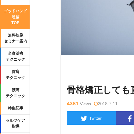
ゴッドハンド
通信
TOP
無料映像
セミナー案内
全身治療
テクニック
Warning
: Undefined variable $tag
首肩
wp-content/themes/side_winder/sin
テクニック
骨格矯正しても
腰痛
テクニック
4381
2018-7-11
Views
特集記事
Twitter
セルフケア
指導