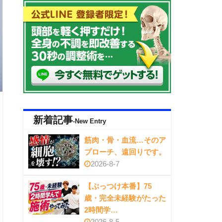
新着記事
-New Entry
筋肉・骨・血流…そのア
プローチ、遠回りです。
2026-8-7
【ぶっつけ本番】75
歳・完全未経験がたった
2時間学…
2026-8-5