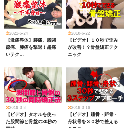
2021-5-24
2018-6-22
【激痛整体】腰痛、股関
【ビデオ】１０秒で歪み
節痛、膝痛を撃退！超痛
が改善！？骨盤矯正テク
いテク…
ニック
2019-3-8
2018-3-16
【ビデオ】タオルを使っ
【ビデオ】踵骨・距骨・
た股関節と骨盤の30秒の
舟状骨を３０秒で整える