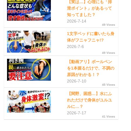
【実は…】心理にも「排
泄ポイント」があるって
知ってました？
2026-7-14
49 Views
1文字ベッドに書いたら身
体がフニャフニャ!?
2026-7-6
49 Views
【動画アリ】ボールペン
を1本握るだけで、不調の
原因がわかる！？
2026-7-10
45 Views
【関野、困惑…】水にふ
れただけで身体がユルユ
ルに…？
2026-7-17
41 Views