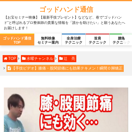
ゴッドハンド通信
【お宝セミナー映像】【最新手技プレゼント】などなど、巷で“ゴッドハン
ド”と呼ばれるプロ整体師の貴重な情報を「誰かを助けたい」と願うあなたへ
お届けします！
ゴッドハンド通信
無料映像
全身治療
首肩
腰痛
TOP
セミナー案内
テクニック
テクニック
テクニック
TOP
水曜チャンネル
辻 亮
【手技ビデオ】膝痛・股関節痛にも効果テキメン！瞬間Ｏ脚矯正