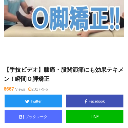
Warning
: Undefined variable $tagname in
/home/kudoken1/god
辻
hand-tsushin.com/public_html/wp-content/themes/side_winder/
亮
single.php
on line
26
【手技ビデオ】膝痛・股関節痛にも効果テキメ
ン！瞬間Ｏ脚矯正
6667
Views
2017-9-6
Twitter
Facebook
ブックマーク
LINE
B!