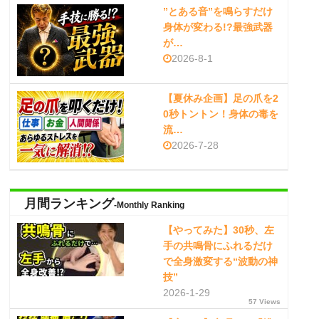
”とある音”を鳴らすだけ
身体が変わる!?最強武器
が…
2026-8-1
【夏休み企画】足の爪を2
0秒トントン！身体の毒を
流…
2026-7-28
月間ランキング
-Monthly Ranking
【やってみた】30秒、左
手の共鳴骨にふれるだけ
で全身激変する“波動の神
技”
2026-1-29
57 Views