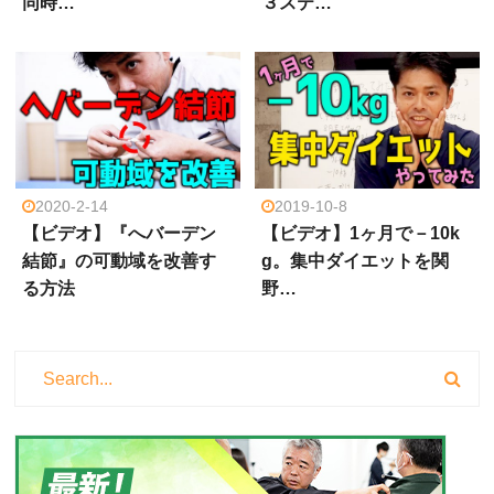
同時…
３ステ…
2020-2-14
2019-10-8
【ビデオ】『へバーデン
【ビデオ】1ヶ月で－10k
結節』の可動域を改善す
g。集中ダイエットを関
る方法
野…