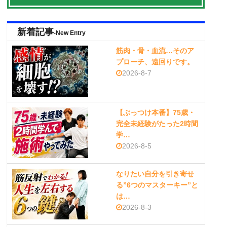
新着記事
-New Entry
筋肉・骨・血流…そのア
プローチ、遠回りです。
2026-8-7
【ぶっつけ本番】75歳・
完全未経験がたった2時間
学…
2026-8-5
なりたい自分を引き寄せ
る”6つのマスターキー”と
は…
2026-8-3