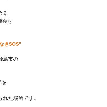
める
機会を
ゴッドハンド通信とは
なきSOS”
輪島市の
部を
られた場所です。