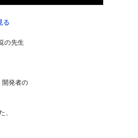
見る
覧の先生
H』開発者の
した、