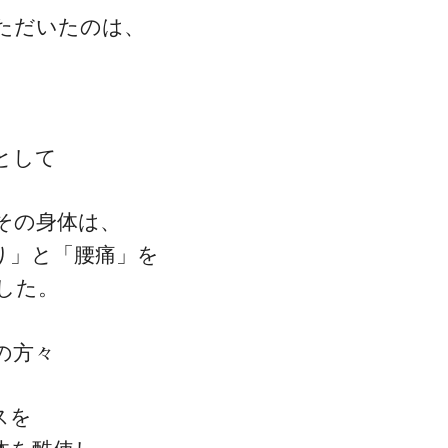
ただいたのは、
として
その身体は、
り」と「腰痛」を
した。
の方々
スを