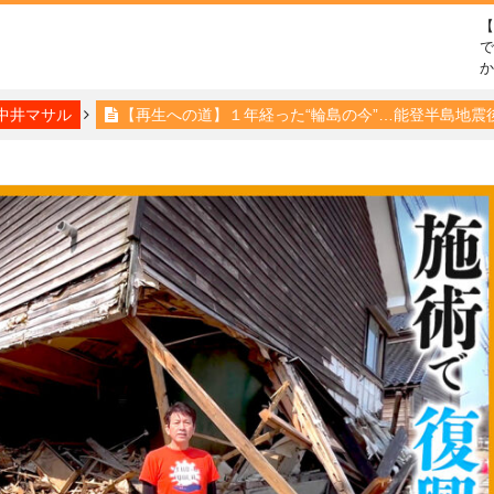
で
中井マサル
【再生への道】１年経った“輪島の今”…能登半島地