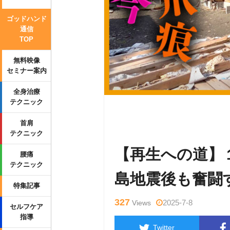
ゴッドハンド
通信
TOP
無料映像
セミナー案内
全身治療
テクニック
Warning
: Undefined variable $tag
首肩
wp-content/themes/side_winder/sin
テクニック
【再生への道】
腰痛
テクニック
島地震後も奮闘
特集記事
327
2025-7-8
Views
セルフケア
指導
Twitter