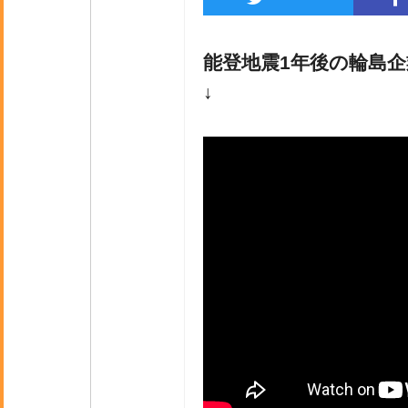
能登地震1年後の輪島
↓