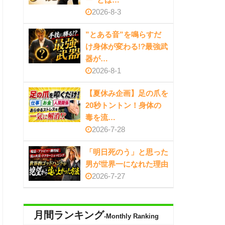
2026-8-3
”とある音”を鳴らすだ
け身体が変わる!?最強武
器が…
2026-8-1
【夏休み企画】足の爪を
20秒トントン！身体の
毒を流…
2026-7-28
「明日死のう」と思った
男が世界一になれた理由
2026-7-27
月間ランキング
-Monthly Ranking