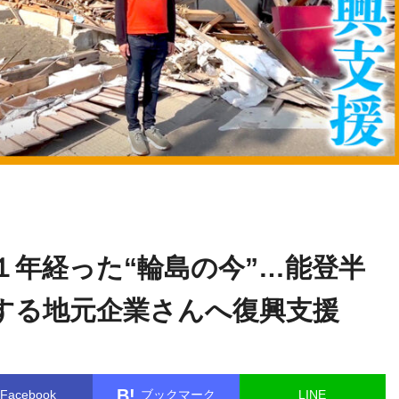
中井
name in
/home/kudoken1/godhand-tsushin.com/public_html/
マサル
gle.php
on line
26
１年経った“輪島の今”…能登半
する地元企業さんへ復興支援
B!
Facebook
ブックマーク
LINE