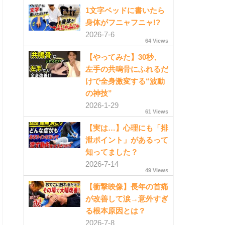
1文字ベッドに書いたら
身体がフニャフニャ!?
2026-7-6
64 Views
【やってみた】30秒、
左手の共鳴骨にふれるだ
けで全身激変する“波動
の神技”
2026-1-29
61 Views
【実は…】心理にも「排
泄ポイント」があるって
知ってました？
2026-7-14
49 Views
【衝撃映像】長年の首痛
が改善して涙→意外すぎ
る根本原因とは？
2026-7-8