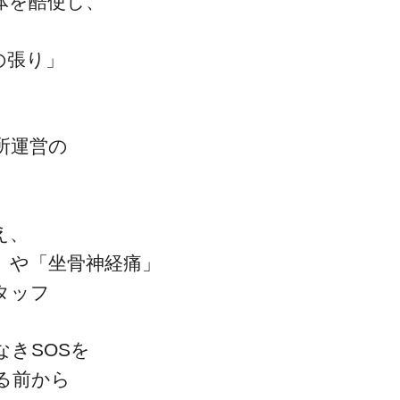
体を酷使し、
の張り」
所運営の
え、
」や「坐骨神経痛」
タッフ
きSOSを
る前から