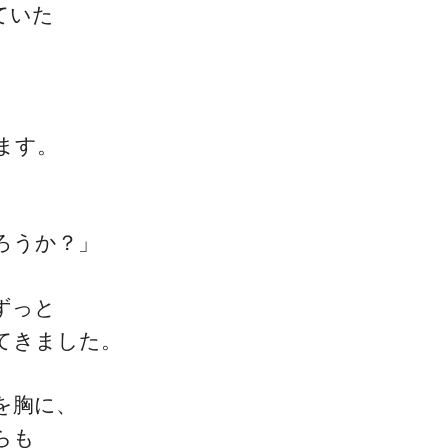
ていた
、
ます。
一流の整体師セミナー
無料映像＆ご案内ページ
ろうか？」
首・肩テクニック
ずっと
てきました。
を胸に、
らも