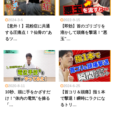
2024-3-6
2022-9-15
【意外！】花粉症に共通
【即効】首のゴリゴリを
する圧痛点！？仙骨の“あ
溶かして頭痛を撃退！“悪
るツ…
玉”…
2020-8-11
2024-6-25
10秒、頭に手をかざすだ
【首コリ＆頭痛】指１本
け！“体内の電気”を操る
で撃退！瞬時にラクにな
「…
るトリ…