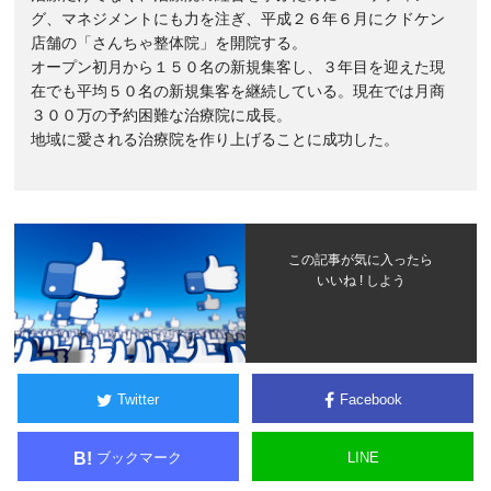
グ、マネジメントにも力を注ぎ、平成２６年６月にクドケン
店舗の「さんちゃ整体院」を開院する。
オープン初月から１５０名の新規集客し、３年目を迎えた現
在でも平均５０名の新規集客を継続している。現在では月商
３００万の予約困難な治療院に成長。
地域に愛される治療院を作り上げることに成功した。
この記事が気に入ったら
いいね ! しよう
Twitter
Facebook
ブックマーク
LINE
B!