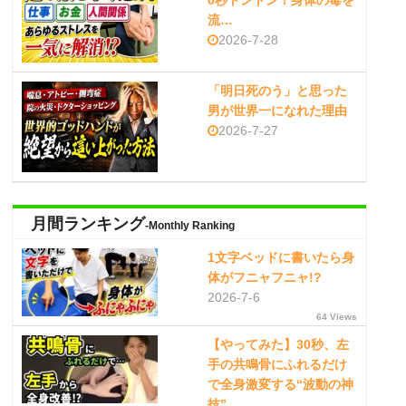
0秒トントン！身体の毒を
流…
2026-7-28
「明日死のう」と思った
男が世界一になれた理由
2026-7-27
月間ランキング
-Monthly Ranking
1文字ベッドに書いたら身
体がフニャフニャ!?
2026-7-6
64 Views
【やってみた】30秒、左
手の共鳴骨にふれるだけ
で全身激変する“波動の神
技”