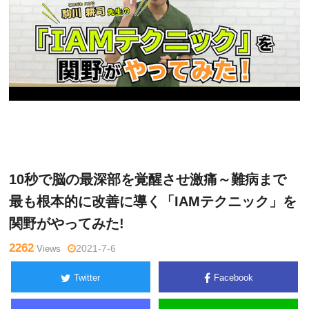
関
Warning
: Undefined variable $tagname in
/home/kudoken1/god
野正
hand-tsushin.com/public_html/wp-content/themes/side_winder/
顕
single.php
on line
26
10秒で脳の最深部を覚醒させ激痛～難病まで
最も根本的に改善に導く「IAMテクニック」を
関野がやってみた!
2262
Views
2021-7-6
Twitter
Facebook