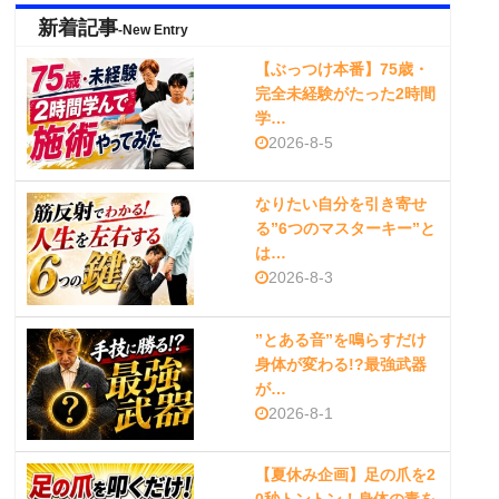
新着記事
-New Entry
【ぶっつけ本番】75歳・
完全未経験がたった2時間
学…
2026-8-5
なりたい自分を引き寄せ
る”6つのマスターキー”と
は…
2026-8-3
”とある音”を鳴らすだけ
身体が変わる!?最強武器
が…
2026-8-1
【夏休み企画】足の爪を2