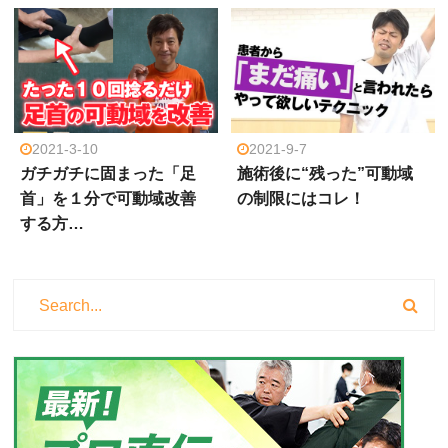
2021-3-10
2021-9-7
ガチガチに固まった「足
施術後に“残った”可動域
首」を１分で可動域改善
の制限にはコレ！
する方…