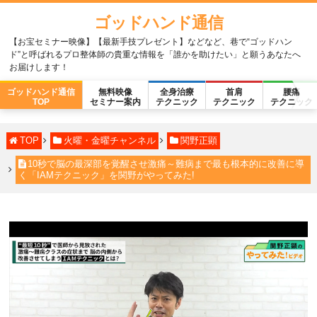
ゴッドハンド通信
【お宝セミナー映像】【最新手技プレゼント】などなど、巷で“ゴッドハン
ド”と呼ばれるプロ整体師の貴重な情報を「誰かを助けたい」と願うあなたへ
お届けします！
ゴッドハンド通信
無料映像
全身治療
首肩
腰痛
TOP
セミナー案内
テクニック
テクニック
テクニック
TOP
火曜・金曜チャンネル
関野正顕
10秒で脳の最深部を覚醒させ激痛～難病まで最も根本的に改善に導
く「IAMテクニック」を関野がやってみた!