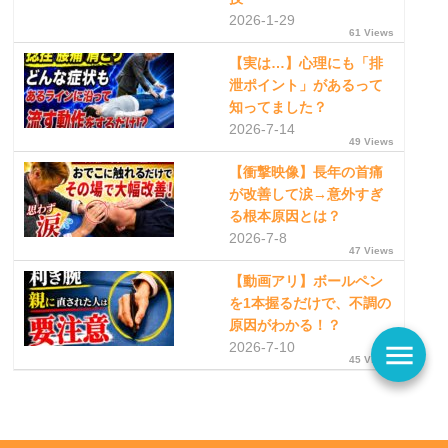
2026-1-29
61 Views
【実は…】心理にも「排
泄ポイント」があるって
知ってました？
2026-7-14
49 Views
【衝撃映像】長年の首痛
が改善して涙→意外すぎ
る根本原因とは？
2026-7-8
47 Views
【動画アリ】ボールペン
を1本握るだけで、不調の
原因がわかる！？
menu
2026-7-10
45 Views