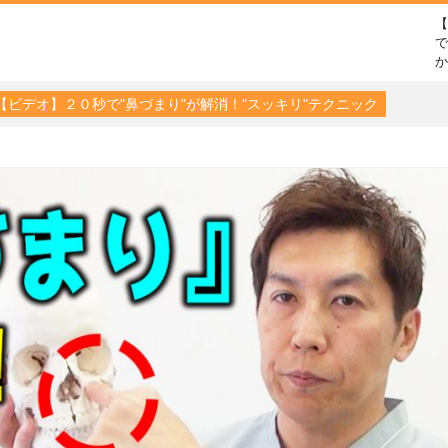
で
【ビデオ】２０秒で"鼻づまり"が解消！"スッキリ"テクニック