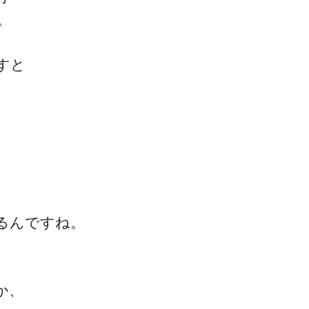
。
すと
、
一流の整体師セミナー
無料映像＆ご案内ページ
首・肩テクニック
るんですね。
か、