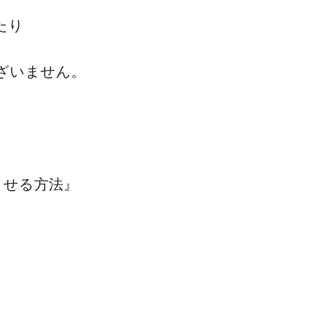
たり
ざいません。
ゴッドハンド通信とは
させる方法』
。