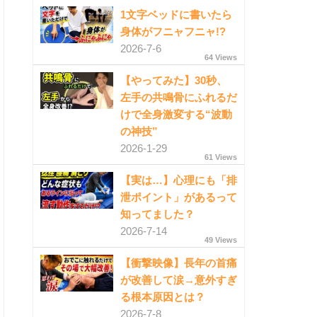
1文字ベッドに書いたら
身体がフニャフニャ!?
2026-7-6
64 Views
【やってみた】30秒、
左手の共鳴骨にふれるだ
けで全身激変する“波動
の神技”
2026-1-29
61 Views
【実は…】心理にも「排
泄ポイント」があるって
知ってました？
2026-7-14
49 Views
【衝撃映像】長年の首痛
が改善して涙→意外すぎ
る根本原因とは？
2026-7-8