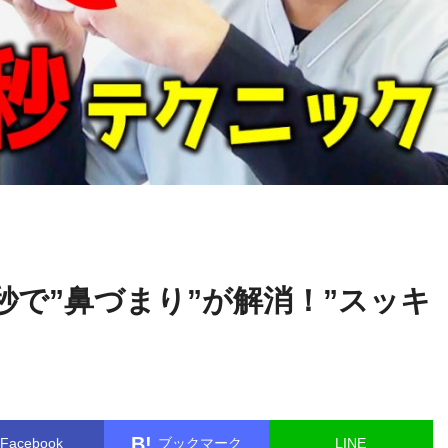
水曜チ
name in
/home/kudoken1/godhand-tsushin.com/public_ht
ャンネル
single.php
on line
26
秒で”鼻づまり”が解消！”スッキ
B!
Facebook
ブックマーク
LINE