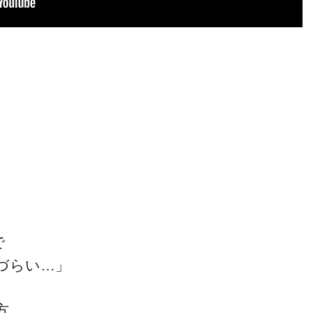
」
。
で
づらい…」
方