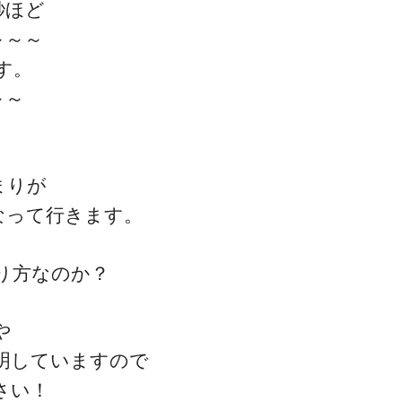
秒ほど
～～～
す。
～～
まりが
なって行きます。
り方なのか？
や
明していますので
さい！