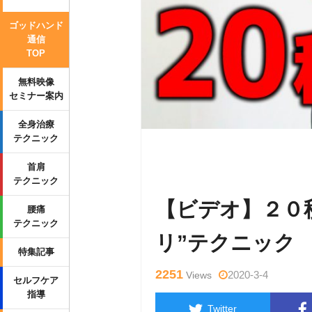
ゴッドハンド
通信
TOP
無料映像
セミナー案内
全身治療
テクニック
Warning
: Undefined variable $tag
首肩
ml/wp-content/themes/side_winder/
テクニック
【ビデオ】２０
腰痛
テクニック
リ”テクニック
特集記事
2251
2020-3-4
Views
セルフケア
指導
Twitter