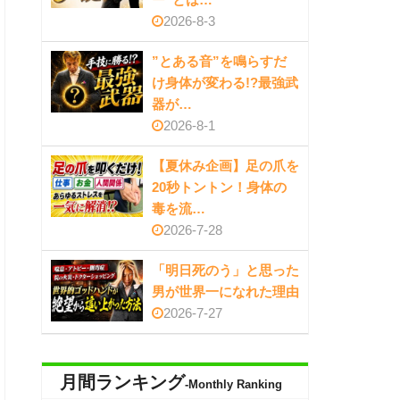
2026-8-3
”とある音”を鳴らすだ
け身体が変わる!?最強武
器が…
2026-8-1
【夏休み企画】足の爪を
20秒トントン！身体の
毒を流…
2026-7-28
「明日死のう」と思った
男が世界一になれた理由
2026-7-27
月間ランキング
-Monthly Ranking