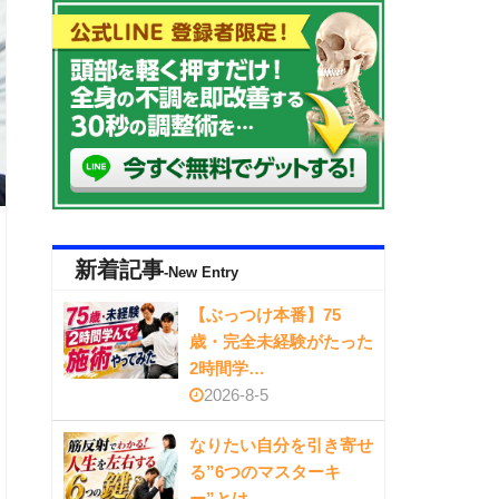
新着記事
-New Entry
【ぶっつけ本番】75
歳・完全未経験がたった
2時間学…
2026-8-5
なりたい自分を引き寄せ
る”6つのマスターキ
ー”とは…