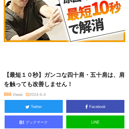
関
Warning
: Undefined variable $tagname in
/home/kudoken1/god
野正
hand-tsushin.com/public_html/wp-content/themes/side_winder/
顕
single.php
on line
26
【最短１０秒】ガンコな四十肩・五十肩は、肩
を触っても改善しません！
866
Views
2024-6-4
Twitter
Facebook
ブックマーク
LINE
B!