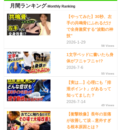
月間ランキング
-Monthly Ranking
【やってみた】30秒、左
手の共鳴骨にふれるだけ
で全身激変する“波動の神
技”
2026-1-29
58 Views
1文字ベッドに書いたら身
体がフニャフニャ!?
2026-7-6
55 Views
【実は…】心理にも「排
泄ポイント」があるって
知ってました？
2026-7-14
49 Views
【衝撃映像】長年の首痛
が改善して涙→意外すぎ
る根本原因とは？