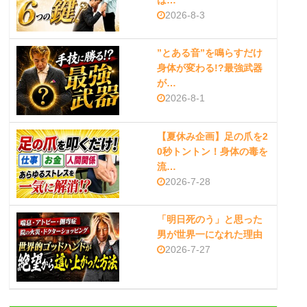
は…
2026-8-3
”とある音”を鳴らすだけ
身体が変わる!?最強武器
が…
2026-8-1
【夏休み企画】足の爪を2
0秒トントン！身体の毒を
流…
2026-7-28
「明日死のう」と思った
男が世界一になれた理由
2026-7-27