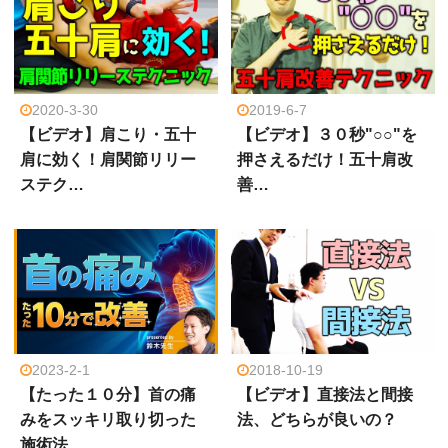
2020-3-30
2019-6-7
【ビデオ】肩こり・五十
【ビデオ】３０秒"○○"を
肩に効く！肩関節リリー
押さえるだけ！五十肩改
ステク…
善…
2023-2-1
2018-10-19
【たった１０分】首の痛
【ビデオ】直接法と間接
みをスッキリ取り切った
法、どちらが良いの？
施術法…