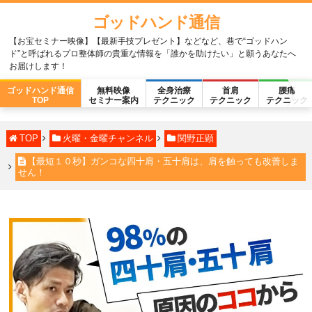
ゴッドハンド通信
【お宝セミナー映像】【最新手技プレゼント】などなど、巷で“ゴッドハン
ド”と呼ばれるプロ整体師の貴重な情報を「誰かを助けたい」と願うあなたへ
お届けします！
ゴッドハンド通信
無料映像
全身治療
首肩
腰痛
TOP
セミナー案内
テクニック
テクニック
テクニック
TOP
火曜・金曜チャンネル
関野正顕
【最短１０秒】ガンコな四十肩・五十肩は、肩を触っても改善しま
せん！