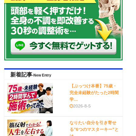
新着記事
-New Entry
【ぶっつけ本番】75歳・
完全未経験がたった2時間
学…
2026-8-5
なりたい自分を引き寄せ
る”6つのマスターキー”と