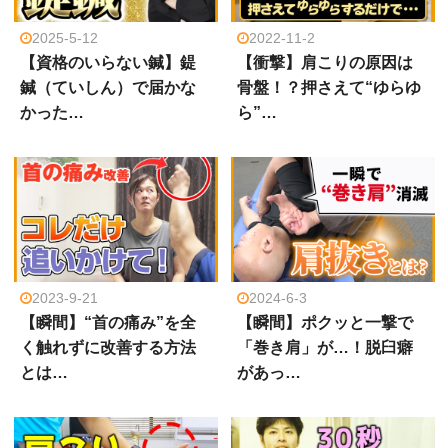
2025-5-12
2022-11-2
【資格のいらない鍼】鍉
【衝撃】肩こりの原因は
鍼（ていしん）で届かな
骨盤！？押さえて“ゆらゆ
かった…
ら”…
2023-9-21
2024-6-3
【瞬間】“首の痛み”を全
【瞬間】ポクッと一撃で
く触れずに改善する方法
「巻き肩」が…！脱臼癖
とは…
があっ…