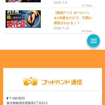
2026-7-8
47 Views
【動画アリ】ボールペン
を1本握るだけで、不調の
原因がわかる！？
2026-7-10
45 Views
menu
〒160-0023
東京都新宿区西新宿1丁目21-1