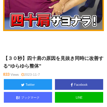
関
Warning
: Undefined variable $tagname in
/home/kudoken1/god
野正
hand-tsushin.com/public_html/wp-content/themes/side_winder/
顕
single.php
on line
26
【３０秒】四十肩の原因を見抜き同時に改善す
る“ゆらゆら整体”
833
Views
2023-11-7
Twitter
Facebook
ブックマーク
LINE
B!