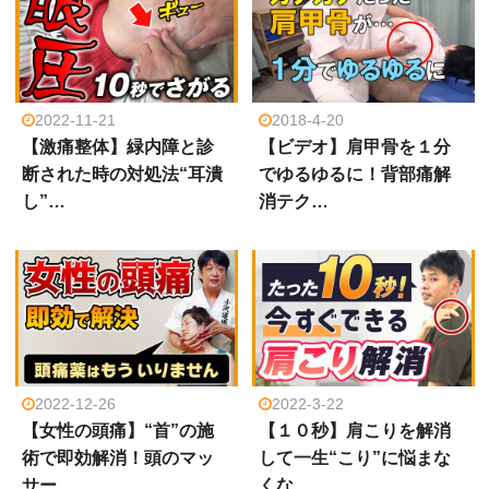
2022-11-21
2018-4-20
【激痛整体】緑内障と診
【ビデオ】肩甲骨を１分
断された時の対処法“耳潰
でゆるゆるに！背部痛解
し”…
消テク…
2022-12-26
2022-3-22
【女性の頭痛】“首”の施
【１０秒】肩こりを解消
術で即効解消！頭のマッ
して一生“こり”に悩まな
サー…
くな…