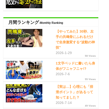
月間ランキング
-Monthly Ranking
【やってみた】30秒、左
手の共鳴骨にふれるだけ
で全身激変する“波動の神
技”
2026-1-29
58 Views
1文字ベッドに書いたら身
体がフニャフニャ!?
2026-7-6
55 Views
【実は…】心理にも「排
泄ポイント」があるって
知ってました？
2026-7-14
49 Views