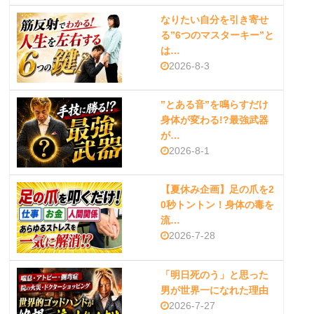
なりたい自分を引き寄せ
る”6つのマスターキー”と
は…
2026-8-3
”とある音”を鳴らすだけ
身体が変わる!?最強武器
が…
2026-8-1
【夏休み企画】足の爪を2
0秒トントン！身体の毒を
流…
2026-7-28
「明日死のう」と思った
男が世界一になれた理由
2026-7-27