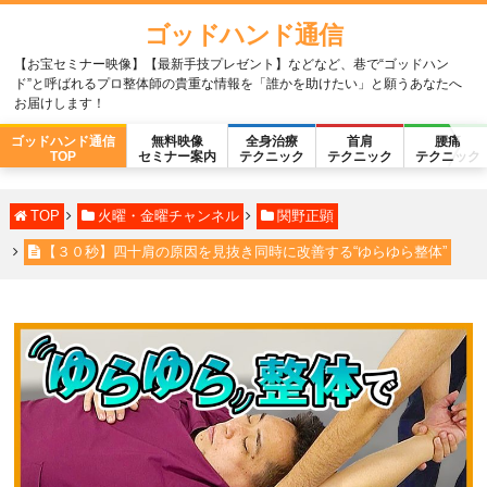
ゴッドハンド通信
【お宝セミナー映像】【最新手技プレゼント】などなど、巷で“ゴッドハン
ド”と呼ばれるプロ整体師の貴重な情報を「誰かを助けたい」と願うあなたへ
お届けします！
ゴッドハンド通信
無料映像
全身治療
首肩
腰痛
TOP
セミナー案内
テクニック
テクニック
テクニック
TOP
火曜・金曜チャンネル
関野正顕
【３０秒】四十肩の原因を見抜き同時に改善する“ゆらゆら整体”