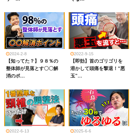
2024-2-8
2022-9-15
【知ってた？】９８％の
【即効】首のゴリゴリを
整体師が見落とす〇〇解
溶かして頭痛を撃退！“悪
消のポ…
玉”…
2022-6-13
2025-6-6