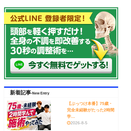
新着記事
-New Entry
【ぶっつけ本番】75歳・
完全未経験がたった2時間
学…
2026-8-5