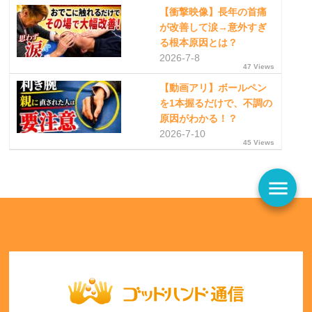
【衝撃映像】長年の首痛
が改善して涙→意外すぎ
る根本原因とは？
2026-7-8
47 Views
【動画アリ】ボールペン
を1本握るだけで、不調の
原因がわかる！？
2026-7-10
45 Views
menu