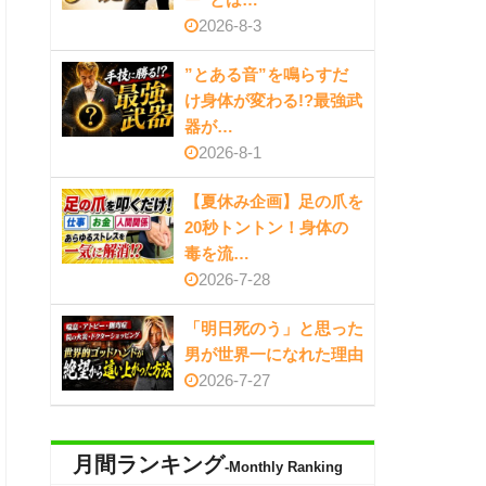
2026-8-3
”とある音”を鳴らすだ
け身体が変わる!?最強武
器が…
2026-8-1
【夏休み企画】足の爪を
20秒トントン！身体の
毒を流…
2026-7-28
「明日死のう」と思った
男が世界一になれた理由
2026-7-27
月間ランキング
-Monthly Ranking