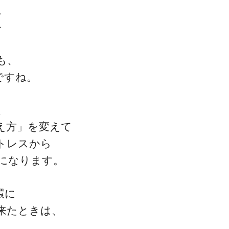
。
～
も、
ですね。
、
え方」を変えて
トレスから
になります。
環に
来たときは、