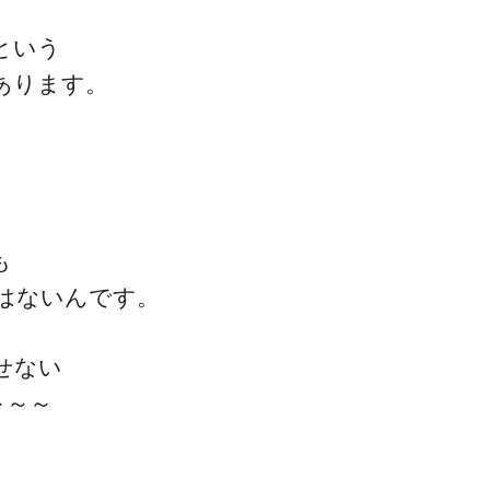
という
あります。
も
はないんです。
せない
～～～