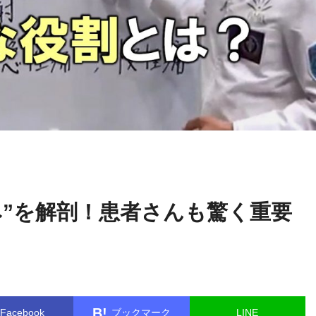
大澤
name in
/home/kudoken1/godhand-tsushin.com/public_html/w
訓永
le.php
on line
26
み”を解剖！患者さんも驚く重要
B!
Facebook
ブックマーク
LINE