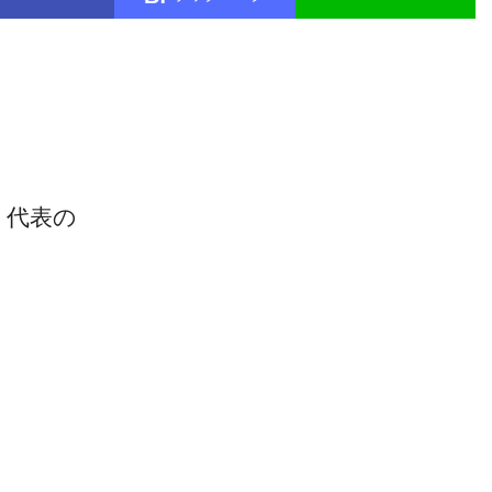
」代表の
』