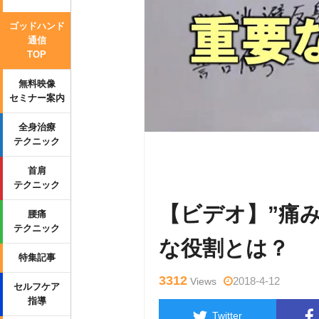
ゴッドハンド
通信
TOP
無料映像
セミナー案内
全身治療
テクニック
Warning
: Undefined variable $tag
首肩
p-content/themes/side_winder/sing
テクニック
【ビデオ】”痛
腰痛
テクニック
な役割とは？
特集記事
3312
2018-4-12
Views
セルフケア
指導
Twitter