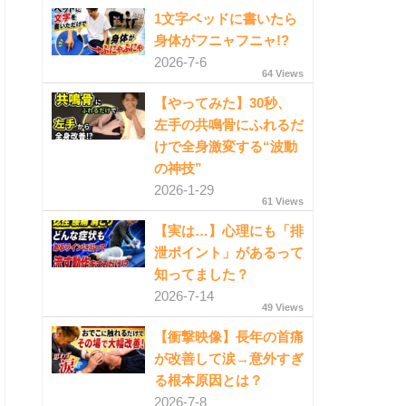
1文字ベッドに書いたら
身体がフニャフニャ!?
2026-7-6
64 Views
【やってみた】30秒、
左手の共鳴骨にふれるだ
けで全身激変する“波動
の神技”
2026-1-29
61 Views
【実は…】心理にも「排
泄ポイント」があるって
知ってました？
2026-7-14
49 Views
【衝撃映像】長年の首痛
が改善して涙→意外すぎ
る根本原因とは？
2026-7-8