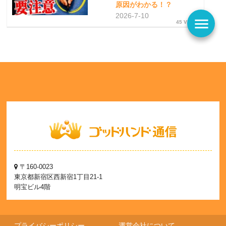
原因がわかる！？
2026-7-10
menu
45 Views
〒160-0023
東京都新宿区西新宿1丁目21-1
明宝ビル4階
プライバシーポリシー
運営会社について