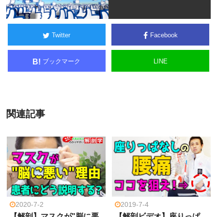
Twitter
Facebook
ブックマーク
LINE
B!
関連記事
2020-7-2
2019-7-4
【解剖】マスクが"脳に悪
【解剖ビデオ】座りっぱ