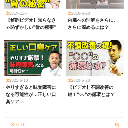
2019-11-7
2018-6-28
【解剖ビデオ】知らなき
内臓への理解をさらに、
ゃ恥ずかしい"骨の秘密"
さらに深めるには？
2021-6-10
2019-5-23
やりすぎると味覚障害に
【ビデオ】不調改善の
なる可能性が…正しい口
鍵！"○○"の循環とは？
臭ケア…