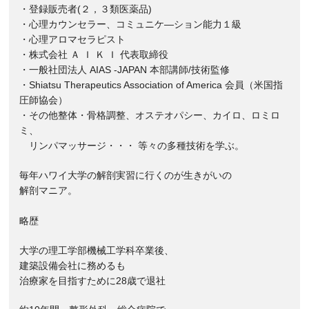
・登録販売者(２，３類医薬品)
・心理カウンセラー、コミュニケ―ション能力１級
・心理アロマセラピスト
・株式会社 Ａ Ｉ Ｋ Ｉ 代表取締役
・一般社団法人 AIAS -JAPAN 本部講師/技術監修
・Shiatsu Therapeutics Association of America 会員（米国指
圧師協会）
・その他整体・骨格調整、オステオパシー、カイロ、ロミロ
ミ、
リンパマッサージ・・・ 等々の多種技術を学ぶ。
毎年ハワイ大学の解剖実習に行くのが生きがいの
解剖マニア。
略歴
大学の理工学部機械工学科卒業後、
建築設備会社に務めるも
治療家を目指すために28歳で退社