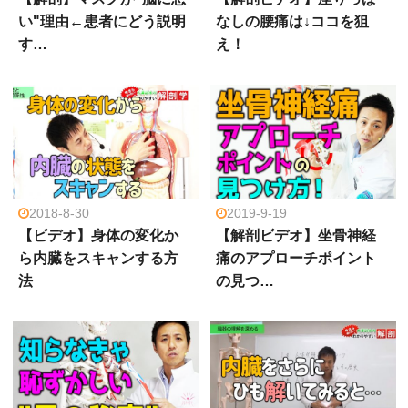
い"理由←患者にどう説明
なしの腰痛は↓ココを狙
す…
え！
2018-8-30
2019-9-19
【ビデオ】身体の変化か
【解剖ビデオ】坐骨神経
ら内臓をスキャンする方
痛のアプローチポイント
法
の見つ…