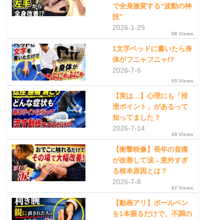
で全身激変する“波動の神
技”
2026-1-29
58 Views
1文字ベッドに書いたら身
体がフニャフニャ!?
2026-7-6
55 Views
【実は…】心理にも「排
泄ポイント」があるって
知ってました？
2026-7-14
49 Views
【衝撃映像】長年の首痛
が改善して涙→意外すぎ
る根本原因とは？
2026-7-8
47 Views
【動画アリ】ボールペン
を1本握るだけで、不調の