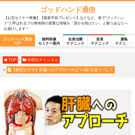
ゴッドハンド通信
【お宝セミナー映像】【最新手技プレゼント】などなど、巷で“ゴッドハン
ド”と呼ばれるプロ整体師の貴重な情報を「誰かを助けたい」と願うあなたへ
お届けします！
ゴッドハンド通信
無料映像
全身治療
首肩
腰痛
TOP
セミナー案内
テクニック
テクニック
テクニック
TOP
木曜日チャンネル
【解剖ビデオ】肝臓へのアプローチは"○○筋"を使うべし！