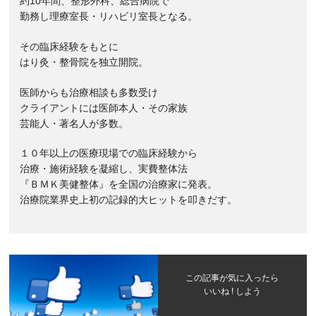
約10年間、整形外科、総合病院で
勤務し理療室長・リハビリ室長となる。
その臨床経験をもとに
はり灸・整骨院を独立開院。
医師からも治療相談も多数受け
クライアントには医師本人・その家族
芸能人・著名人が多数。
１０年以上の医療現場での臨床経験から
治療・施術経験を凝縮し、実費整体法
『ＢＭＫ美健整体』を全国の治療家に発表。
治療院業界史上初の記録的大ヒットを叩きだす。
この記事が気に入ったら
いいね ! しよう