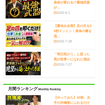
身体が変わる!?最強武器
が…
2026-8-1
【夏休み企画】足の爪を2
0秒トントン！身体の毒を
流…
2026-7-28
「明日死のう」と思った
男が世界一になれた理由
2026-7-27
月間ランキング
-Monthly Ranking
【やってみた】30秒、左
手の共鳴骨にふれるだけ