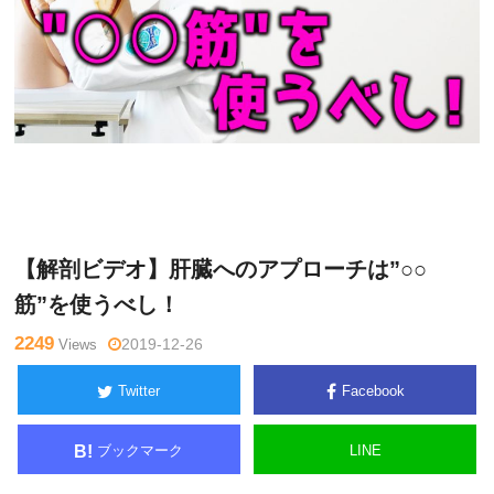
木曜
Warning
: Undefined variable $tagname in
/home/kudoken1/
日チャ
godhand-tsushin.com/public_html/wp-content/themes/side_
ンネル
winder/single.php
on line
26
【解剖ビデオ】肝臓へのアプローチは”○○
筋”を使うべし！
2249
Views
2019-12-26
Twitter
Facebook
ブックマーク
LINE
B!