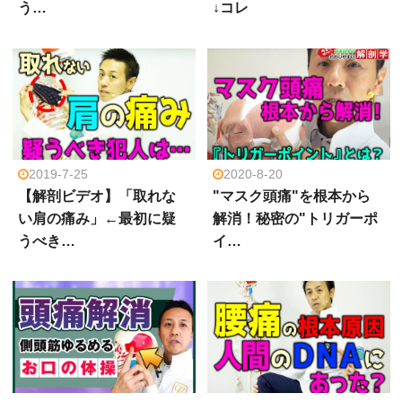
う…
↓コレ
2019-7-25
2020-8-20
【解剖ビデオ】「取れな
"マスク頭痛"を根本から
い肩の痛み」←最初に疑
解消！秘密の"トリガーポ
うべき…
イ…