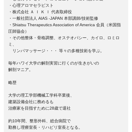
・心理アロマセラピスト
・株式会社 Ａ Ｉ Ｋ Ｉ 代表取締役
・一般社団法人 AIAS -JAPAN 本部講師/技術監修
・Shiatsu Therapeutics Association of America 会員（米国指
圧師協会）
・その他整体・骨格調整、オステオパシー、カイロ、ロミロ
ミ、
リンパマッサージ・・・ 等々の多種技術を学ぶ。
毎年ハワイ大学の解剖実習に行くのが生きがいの
解剖マニア。
略歴
大学の理工学部機械工学科卒業後、
建築設備会社に務めるも
治療家を目指すために28歳で退社
約10年間、整形外科、総合病院で
勤務し理療室長・リハビリ室長となる。