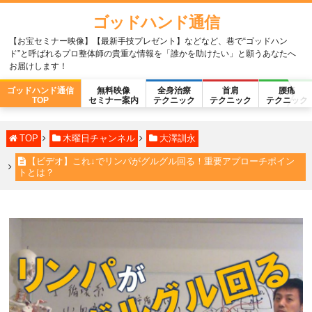
ゴッドハンド通信
【お宝セミナー映像】【最新手技プレゼント】などなど、巷で“ゴッドハン
ド”と呼ばれるプロ整体師の貴重な情報を「誰かを助けたい」と願うあなたへ
お届けします！
ゴッドハンド通信
無料映像
全身治療
首肩
腰痛
TOP
セミナー案内
テクニック
テクニック
テクニック
TOP
木曜日チャンネル
大澤訓永
【ビデオ】これ↓でリンパがグルグル回る！重要アプローチポイン
トとは？