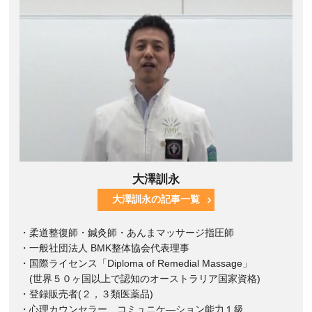
大澤訓永
大澤訓永の記事一覧
・柔道整復師・鍼灸師・あんまマッサージ指圧師
・一般社団法人 BMK整体協会代表理事
・国際ライセンス「Diploma of Remedial Massage」
(世界５０ヶ国以上で認知のオーストラリア国家資格)
・登録販売者(２，３類医薬品)
・心理カウンセラー、コミュニケ―ション能力１級