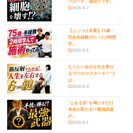
プローチ、遠回りです。
2026-8-7
【ぶっつけ本番】75歳・
完全未経験がたった2時間
学…
2026-8-5
なりたい自分を引き寄せ
る”6つのマスターキー”と
は…
2026-8-3
”とある音”を鳴らすだけ
身体が変わる!?最強武器
が…
2026-8-1