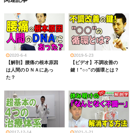
2020-6-4
2019-5-23
【解剖】腰痛の根本原因
【ビデオ】不調改善の
は人間のＤＮＡにあっ
鍵！"○○"の循環とは？
た？
2017-12-14
2021-1-21