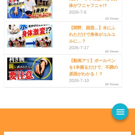
体がフニャフニャ!?
2026-7-6
43 Views
【関野、困惑…】水にふ
れただけで身体がユルユ
ルに…？
2026-7-17
42 Views
【動画アリ】ボールペン
を1本握るだけで、不調の
原因がわかる！？
2026-7-10
40 Views
menu