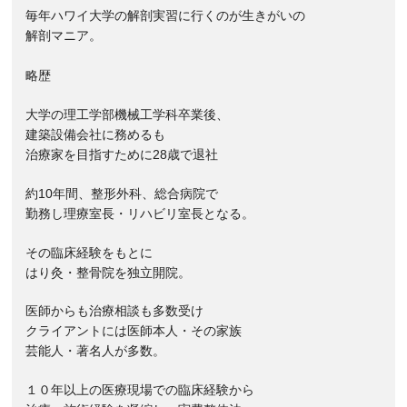
毎年ハワイ大学の解剖実習に行くのが生きがいの
解剖マニア。
略歴
大学の理工学部機械工学科卒業後、
建築設備会社に務めるも
治療家を目指すために28歳で退社
約10年間、整形外科、総合病院で
勤務し理療室長・リハビリ室長となる。
その臨床経験をもとに
はり灸・整骨院を独立開院。
医師からも治療相談も多数受け
クライアントには医師本人・その家族
芸能人・著名人が多数。
１０年以上の医療現場での臨床経験から