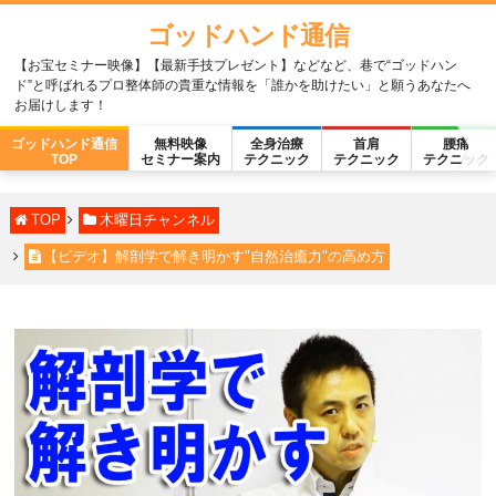
ゴッドハンド通信
【お宝セミナー映像】【最新手技プレゼント】などなど、巷で“ゴッドハン
ド”と呼ばれるプロ整体師の貴重な情報を「誰かを助けたい」と願うあなたへ
お届けします！
ゴッドハンド通信
無料映像
全身治療
首肩
腰痛
TOP
セミナー案内
テクニック
テクニック
テクニック
TOP
木曜日チャンネル
【ビデオ】解剖学で解き明かす"自然治癒力"の高め方