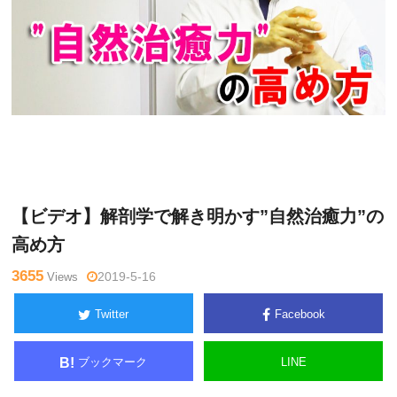
木曜
Warning
: Undefined variable $tagname in
/home/kudoken1/
日チャ
godhand-tsushin.com/public_html/wp-content/themes/side_
ンネル
winder/single.php
on line
26
【ビデオ】解剖学で解き明かす”自然治癒力”の
高め方
3655
Views
2019-5-16
Twitter
Facebook
ブックマーク
LINE
B!