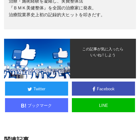
治療・施術経験を凝縮し、実費整体法
『ＢＭＫ美健整体』を全国の治療家に発表。
治療院業界史上初の記録的大ヒットを叩きだす。
この記事が気に入ったら
いいね ! しよう
Twitter
Facebook
ブックマーク
LINE
B!
関連記事