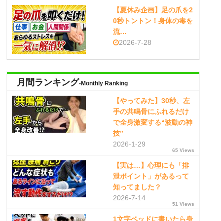
【夏休み企画】足の爪を2
0秒トントン！身体の毒を
流…
2026-7-28
月間ランキング
-Monthly Ranking
【やってみた】30秒、左
手の共鳴骨にふれるだけ
で全身激変する“波動の神
技”
2026-1-29
65 Views
【実は…】心理にも「排
泄ポイント」があるって
知ってました？
2026-7-14
51 Views
1文字ベッドに書いたら身