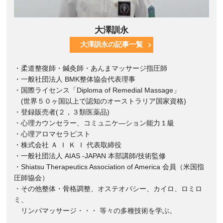
大澤訓永
大澤訓永の記事一覧
・柔道整復師・鍼灸師・あんまマッサージ指圧師
・一般社団法人 BMK整体協会代表理事
・国際ライセンス「Diploma of Remedial Massage」
(世界５０ヶ国以上で認知のオーストラリア国家資格)
・登録販売者(２，３類医薬品)
・心理カウンセラー、コミュニケ―ション能力１級
・心理アロマセラピスト
・株式会社 Ａ Ｉ Ｋ Ｉ 代表取締役
・一般社団法人 AIAS -JAPAN 本部講師/技術監修
・Shiatsu Therapeutics Association of America 会員（米国指
圧師協会）
・その他整体・骨格調整、オステオパシー、カイロ、ロミロ
ミ、
リンパマッサージ・・・ 等々の多種技術を学ぶ。