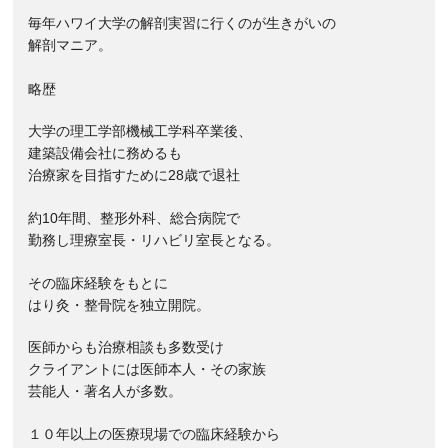
毎年ハワイ大学の解剖実習に行くのが生きがいの
解剖マニア。
略歴
大学の理工学部機械工学科卒業後、
建築設備会社に務めるも
治療家を目指すために28歳で退社
約10年間、整形外科、総合病院で
勤務し理療室長・リハビリ室長となる。
その臨床経験をもとに
はり灸・整骨院を独立開院。
医師からも治療相談も多数受け
クライアントには医師本人・その家族
芸能人・著名人が多数。
１０年以上の医療現場での臨床経験から