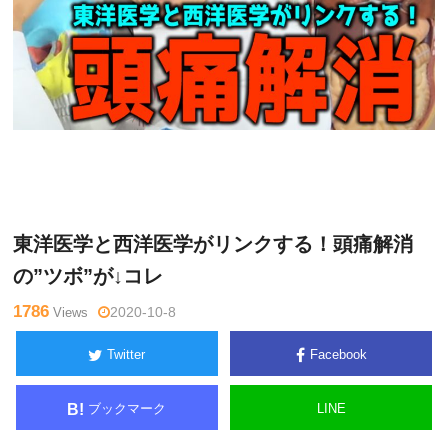
木曜
Warning
: Undefined variable $tagname in
/home/kudoken1/
日チャ
godhand-tsushin.com/public_html/wp-content/themes/side_
ンネル
winder/single.php
on line
26
東洋医学と西洋医学がリンクする！頭痛解消
の”ツボ”が↓コレ
1786
Views
2020-10-8
Twitter
Facebook
ブックマーク
LINE
B!