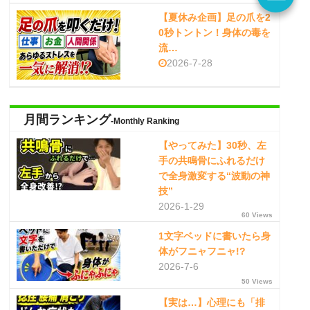
【夏休み企画】足の爪を2
0秒トントン！身体の毒を
流…
2026-7-28
月間ランキング
-Monthly Ranking
【やってみた】30秒、左
手の共鳴骨にふれるだけ
で全身激変する“波動の神
技”
2026-1-29
60 Views
1文字ベッドに書いたら身
体がフニャフニャ!?
2026-7-6
50 Views
【実は…】心理にも「排