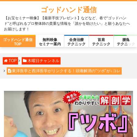
ゴッドハンド通信
【お宝セミナー映像】【最新手技プレゼント】などなど、巷で“ゴッドハン
ド”と呼ばれるプロ整体師の貴重な情報を「誰かを助けたい」と願うあなたへ
お届けします！
ゴッドハンド通信
無料映像
全身治療
首肩
腰痛
TOP
セミナー案内
テクニック
テクニック
テクニック
TOP
木曜日チャンネル
東洋医学と西洋医学がリンクする！頭痛解消の"ツボ"が↓コレ