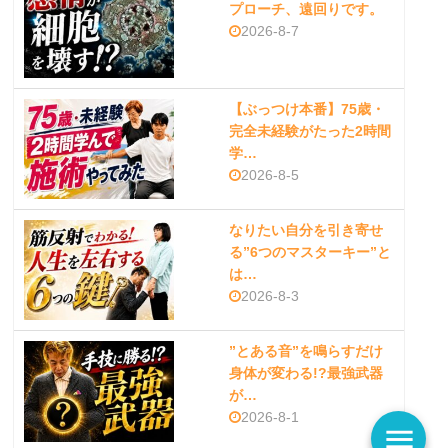
プローチ、遠回りです。
2026-8-7
【ぶっつけ本番】75歳・
完全未経験がたった2時間
学…
2026-8-5
なりたい自分を引き寄せ
る”6つのマスターキー”と
は…
2026-8-3
”とある音”を鳴らすだけ
身体が変わる!?最強武器
が…
2026-8-1
menu