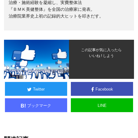
治療・施術経験を凝縮し、実費整体法
『ＢＭＫ美健整体』を全国の治療家に発表。
治療院業界史上初の記録的大ヒットを叩きだす。
この記事が気に入ったら
いいね ! しよう
Twitter
Facebook
ブックマーク
LINE
B!