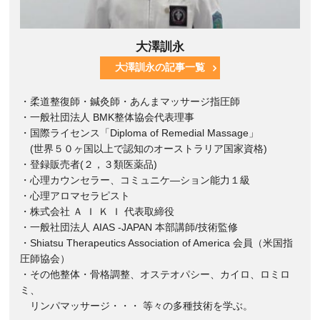
大澤訓永
大澤訓永の記事一覧
・柔道整復師・鍼灸師・あんまマッサージ指圧師
・一般社団法人 BMK整体協会代表理事
・国際ライセンス「Diploma of Remedial Massage」
(世界５０ヶ国以上で認知のオーストラリア国家資格)
・登録販売者(２，３類医薬品)
・心理カウンセラー、コミュニケ―ション能力１級
・心理アロマセラピスト
・株式会社 Ａ Ｉ Ｋ Ｉ 代表取締役
・一般社団法人 AIAS -JAPAN 本部講師/技術監修
・Shiatsu Therapeutics Association of America 会員（米国指
圧師協会）
・その他整体・骨格調整、オステオパシー、カイロ、ロミロ
ミ、
リンパマッサージ・・・ 等々の多種技術を学ぶ。