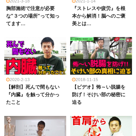
2021-3-18
2021-1-14
胸部施術で注意が必要
『ストレスや疲労』を根
な"３つの場所"って知っ
本から解消！脳へのご褒
てます…
美とは…
2020-2-13
2018-11-15
【解剖】死んで間もない
【ビデオ】怖～い脱腸を
『内臓』を触って分かっ
防げ！そけい部の秘密に
たこと
迫る