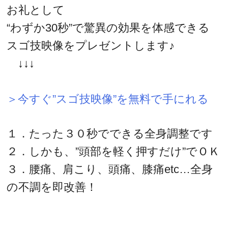
お礼として
“わずか30秒”で驚異の効果を体感できる
スゴ技映像をプレゼントします♪
↓↓↓
＞今すぐ”スゴ技映像”を無料で手にれる
１．たった３０秒でできる全身調整です
２．しかも、”頭部を軽く押すだけ”でＯＫ
３．腰痛、肩こり、頭痛、膝痛etc…全身
の不調を即改善！