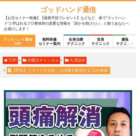
ゴッドハンド通信
【お宝セミナー映像】【最新手技プレゼント】などなど、巷で“ゴッドハン
ド”と呼ばれるプロ整体師の貴重な情報を「誰かを助けたい」と願うあなたへ
お届けします！
ゴッドハンド通信
無料映像
全身治療
首肩
腰痛
TOP
セミナー案内
テクニック
テクニック
テクニック
TOP
木曜日チャンネル
大澤訓永
【即効】マスクで引き起こる頭痛を解消する“口の体操”