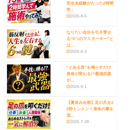
完全未経験がたった2時間
学…
2026-8-5
なりたい自分を引き寄せ
る”6つのマスターキー”と
は…
2026-8-3
”とある音”を鳴らすだけ
身体が変わる!?最強武器
が…
2026-8-1
【夏休み企画】足の爪を2
0秒トントン！身体の毒を
流…
2026-7-28