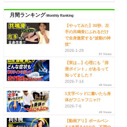
月間ランキング
-Monthly Ranking
【やってみた】30秒、左
手の共鳴骨にふれるだけ
で全身激変する“波動の神
技”
2026-1-29
57 Views
【実は…】心理にも「排
泄ポイント」があるって
知ってました？
2026-7-14
49 Views
1文字ベッドに書いたら身
体がフニャフニャ!?
2026-7-6
49 Views
【動画アリ】ボールペン