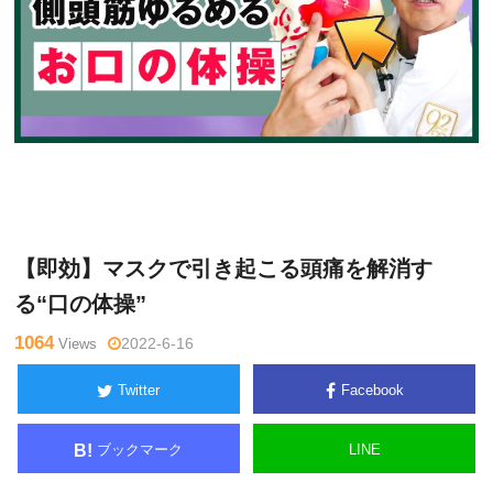
大
Warning
: Undefined variable $tagname in
/home/kudoken1/god
澤訓
hand-tsushin.com/public_html/wp-content/themes/side_winder/
永
single.php
on line
26
【即効】マスクで引き起こる頭痛を解消す
る“口の体操”
1064
Views
2022-6-16
Twitter
Facebook
ブックマーク
LINE
B!