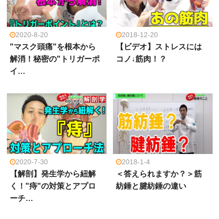
2020-8-20
2018-12-20
"マスク頭痛"を根本から
【ビデオ】ストレスには
解消！秘密の"トリガーポ
コノ↓筋肉！？
イ…
2020-7-30
2018-1-4
【解剖】発生学から紐解
＜答えられますか？＞筋
く！"痔"の対策とアプロ
紡錘と腱紡錘の違い
ーチ…