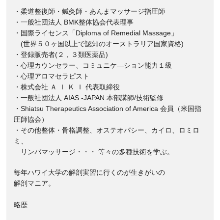
・柔道整復師・鍼灸師・あんまマッサージ指圧師
・一般社団法人 BMK整体協会代表理事
・国際ライセンス「Diploma of Remedial Massage」
(世界５０ヶ国以上で認知のオーストラリア国家資格)
・登録販売者(２，３類医薬品)
・心理カウンセラー、コミュニケ―ション能力１級
・心理アロマセラピスト
・株式会社 Ａ Ｉ Ｋ Ｉ 代表取締役
・一般社団法人 AIAS -JAPAN 本部講師/技術監修
・Shiatsu Therapeutics Association of America 会員（米国指
圧師協会）
・その他整体・骨格調整、オステオパシー、カイロ、ロミロ
ミ、
リンパマッサージ・・・ 等々の多種技術を学ぶ。
毎年ハワイ大学の解剖実習に行くのが生きがいの
解剖マニア。
略歴