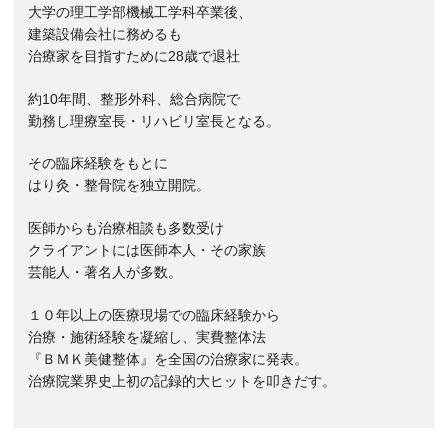
大学の理工学部機械工学科卒業後、
建築設備会社に務めるも
治療家を目指すために28歳で退社
約10年間、整形外科、総合病院で
勤務し理療室長・リハビリ室長となる。
その臨床経験をもとに
はり灸・整骨院を独立開院。
医師からも治療相談も多数受け
クライアントには医師本人・その家族
芸能人・著名人が多数。
１０年以上の医療現場での臨床経験から
治療・施術経験を凝縮し、実費整体法
『ＢＭＫ美健整体』を全国の治療家に発表。
治療院業界史上初の記録的大ヒットを叩きだす。