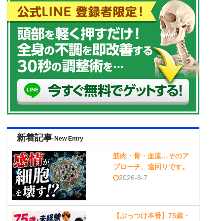
新着記事
-New Entry
筋肉・骨・血流…そのア
プローチ、遠回りです。
2026-8-7
【ぶっつけ本番】75歳・