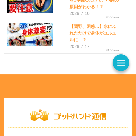
を1本握るだけで、不調の
原因がわかる！？
2026-7-10
45 Views
【関野、困惑…】水にふ
れただけで身体がユルユ
ルに…？
2026-7-17
41 Views
menu