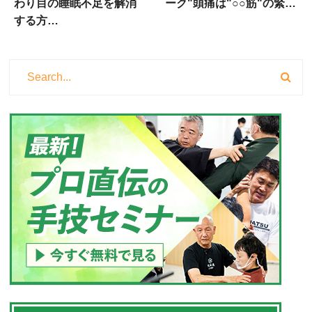
わり目の睡眠不足を解消
ーク"頭痛は"○○筋"の緊…
する方…