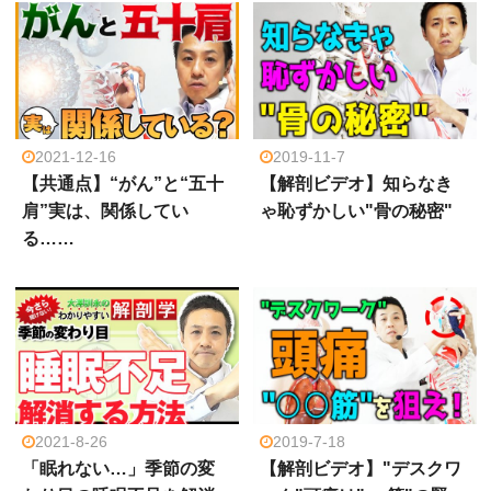
2021-12-16
2019-11-7
【共通点】“がん”と“五十
【解剖ビデオ】知らなき
肩”実は、関係してい
ゃ恥ずかしい"骨の秘密"
る……
2021-8-26
2019-7-18
「眠れない…」季節の変
【解剖ビデオ】"デスクワ