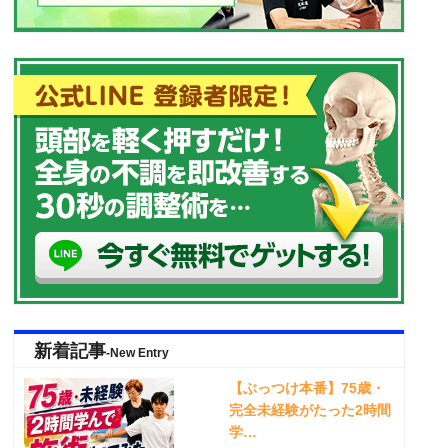
新着記事
-New Entry
【ぶっつけ本番】75歳・
完全未経験がたった2時間
学…