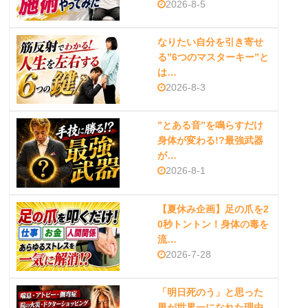
2026-8-5
なりたい自分を引き寄せ
る”6つのマスターキー”と
は…
2026-8-3
”とある音”を鳴らすだけ
身体が変わる!?最強武器
が…
2026-8-1
【夏休み企画】足の爪を2
0秒トントン！身体の毒を
流…
2026-7-28
「明日死のう」と思った
男が世界一になれた理由