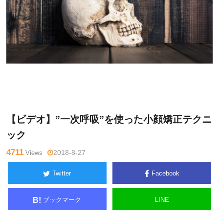
Warning
: Undefined variable $tagname in
/home/kudoken1/godh
利
and-tsushin.com/public_html/wp-content/themes/side_winder/si
光
ngle.php
on line
26
正
【ビデオ】”一次呼吸”を使った小顔矯正テクニ
ック
4711
Views
2018-8-27
Twitter
Facebook
ブックマーク
LINE
B!