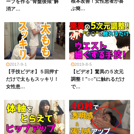
根本改善！女性患者が喜
ーブを作る"骨盤後傾"解
ぶ簡…
消ア…
2017-9-1
2019-8-5
【手技ビデオ】５回押す
【ビデオ】驚異の５次元
だけで太ももスッキリ！
調整！"○○"に触れるだけ
女性患…
で…