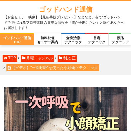
ゴッドハンド通信
【お宝セミナー映像】【最新手技プレゼント】などなど、巷で“ゴッドハン
ド”と呼ばれるプロ整体師の貴重な情報を「誰かを助けたい」と願うあなたへ
お届けします！
ゴッドハンド通信
無料映像
全身治療
首肩
腰痛
TOP
セミナー案内
テクニック
テクニック
テクニック
TOP
月曜チャンネル
利光 正
【ビデオ】"一次呼吸"を使った小顔矯正テクニック