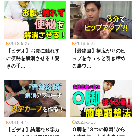
2019-5-27
2018-6-25
【ビデオ】お腹に触れず
【最終回】横広がりのヒ
に便秘を解消させる！驚
ップをキュッと引き締め
きの手…
る裏ワ…
2020-5-15
2018-4-16
Ｏ脚を"３つの原因"から
【ビデオ】綺麗なＳ字カ