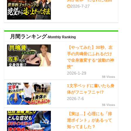
2026-7-27
月間ランキング
-Monthly Ranking
【やってみた】30秒、左
手の共鳴骨にふれるだけ
で全身激変する“波動の神
技”
2026-1-29
58 Views
1文字ベッドに書いたら身
体がフニャフニャ!?
2026-7-6
56 Views
【実は…】心理にも「排
泄ポイント」があるって
知ってました？