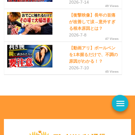
2026-7-14
49 Views
【衝撃映像】長年の首痛
が改善して涙→意外すぎ
る根本原因とは？
2026-7-8
47 Views
【動画アリ】ボールペン
を1本握るだけで、不調の
原因がわかる！？
2026-7-10
45 Views
menu