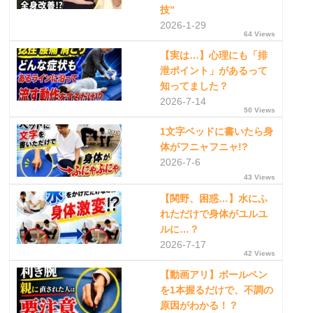
技”
2026-1-29
64 Views
【実は…】心理にも「排
泄ポイント」があるって
知ってました？
2026-7-14
50 Views
1文字ベッドに書いたら身
体がフニャフニャ!?
2026-7-6
43 Views
【関野、困惑…】水にふ
れただけで身体がユルユ
ルに…？
2026-7-17
42 Views
【動画アリ】ボールペン
を1本握るだけで、不調の
原因がわかる！？