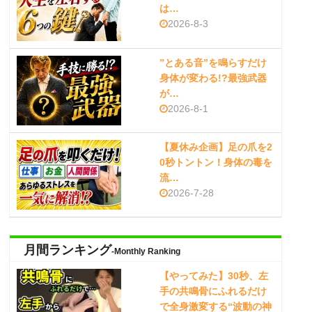
は…
2026-8-3
”とある音”を鳴らすだけ
身体が変わる!?最強武器
が…
2026-8-1
【夏休み企画】足の爪を2
0秒トントン！身体の毒を
流…
2026-7-28
月間ランキング
-Monthly Ranking
【やってみた】30秒、左
手の共鳴骨にふれるだけ
で全身激変する“波動の神