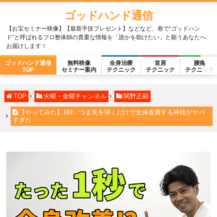
ゴッドハンド通信
【お宝セミナー映像】【最新手技プレゼント】などなど、巷で“ゴッドハン
ド”と呼ばれるプロ整体師の貴重な情報を「誰かを助けたい」と願うあなたへ
お届けします！
ゴッドハンド通信
無料映像
全身治療
首肩
腰痛
TOP
セミナー案内
テクニック
テクニック
テクニック
TOP
火曜・金曜チャンネル
関野正顕
【やってみた】1秒、つま先を弾くだけで全身改善する神技がヤバ
すぎた