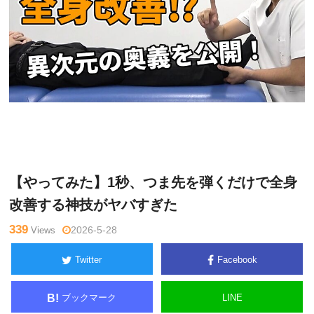
関
Warning
: Undefined variable $tagname in
/home/kudoken1/god
野正
hand-tsushin.com/public_html/wp-content/themes/side_winder/
顕
single.php
on line
26
【やってみた】1秒、つま先を弾くだけで全身
改善する神技がヤバすぎた
339
Views
2026-5-28
Twitter
Facebook
ブックマーク
LINE
B!