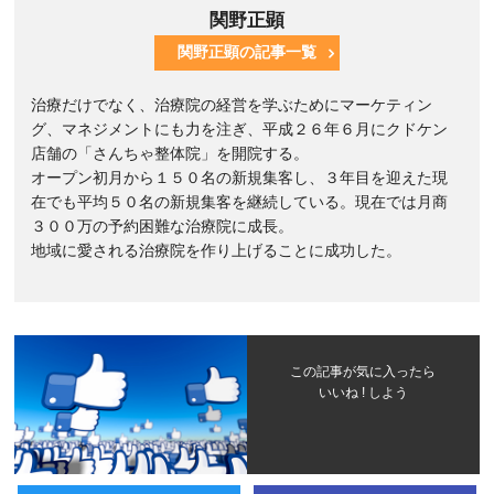
関野正顕
関野正顕の記事一覧
治療だけでなく、治療院の経営を学ぶためにマーケティン
グ、マネジメントにも力を注ぎ、平成２６年６月にクドケン
店舗の「さんちゃ整体院」を開院する。
オープン初月から１５０名の新規集客し、３年目を迎えた現
在でも平均５０名の新規集客を継続している。現在では月商
３００万の予約困難な治療院に成長。
地域に愛される治療院を作り上げることに成功した。
この記事が気に入ったら
いいね ! しよう