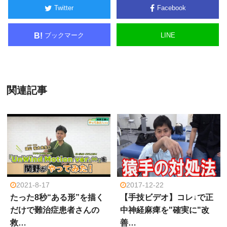
Twitter
Facebook
ブックマーク
LINE
B!
関連記事
2021-8-17
2017-12-22
たった8秒“ある形”を描く
【手技ビデオ】コレ↓で正
だけで難治症患者さんの
中神経麻痺を"確実に"改
救…
善…