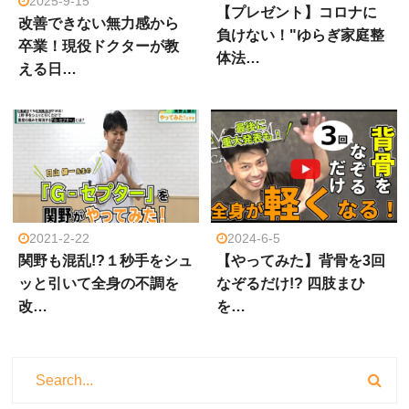
2025-9-15
【プレゼント】コロナに
改善できない無力感から
負けない！"ゆらぎ家庭整
卒業！現役ドクターが教
体法…
える日…
2021-2-22
2024-6-5
関野も混乱!?１秒手をシュ
【やってみた】背骨を3回
ッと引いて全身の不調を
なぞるだけ!? 四肢まひ
改…
を…