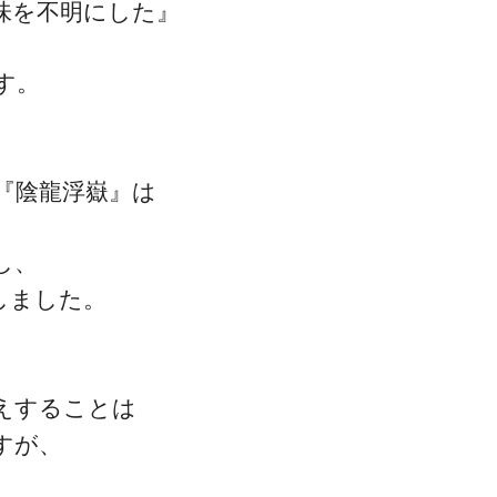
味を不明にした』
す。
『陰龍浮嶽』は
し、
しました。
えすることは
すが、