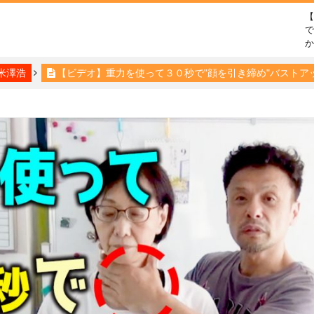
で
米澤浩
【ビデオ】重力を使って３０秒で"顔を引き締め"バストア