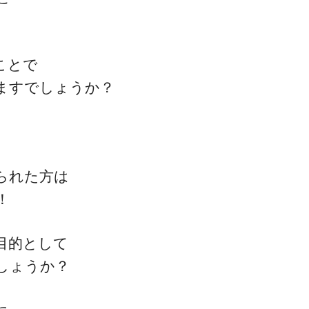
ことで
ますでしょうか？
一流の整体師セミナー
無料映像＆ご案内ページ
られた方は
！
首・肩テクニック
目的として
しょうか？