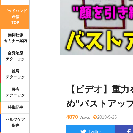
ゴッドハンド
通信
TOP
無料映像
セミナー案内
全身治療
テクニック
Warning
: Undefined variable $tag
首肩
content/themes/side_winder/single
テクニック
【ビデオ】重力
腰痛
テクニック
め”バストアッ
特集記事
4870
2019-9-25
Views
セルフケア
指導
Twitter