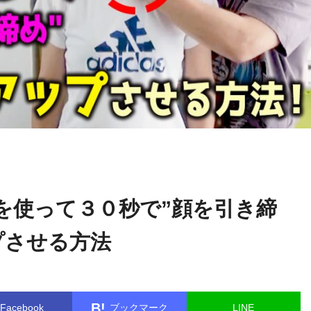
米
name in
/home/kudoken1/godhand-tsushin.com/public_html/wp-
澤浩
.php
on line
26
を使って３０秒で”顔を引き締
プさせる方法
B!
Facebook
ブックマーク
LINE