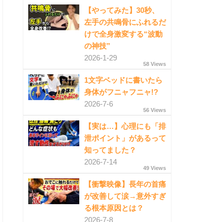
【やってみた】30秒、
左手の共鳴骨にふれるだ
けで全身激変する“波動
の神技”
2026-1-29
58 Views
1文字ベッドに書いたら
身体がフニャフニャ!?
2026-7-6
56 Views
【実は…】心理にも「排
泄ポイント」があるって
知ってました？
2026-7-14
49 Views
【衝撃映像】長年の首痛
が改善して涙→意外すぎ
る根本原因とは？
2026-7-8