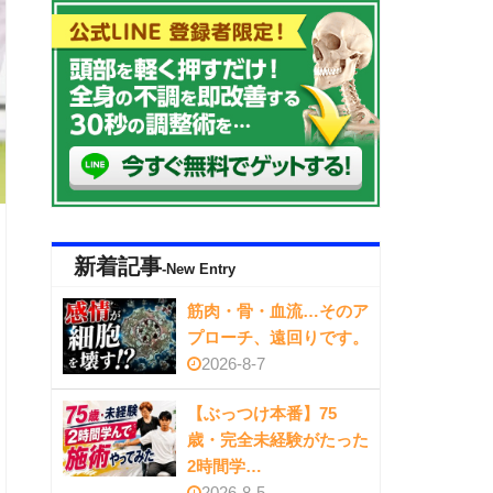
新着記事
-New Entry
筋肉・骨・血流…そのア
プローチ、遠回りです。
2026-8-7
【ぶっつけ本番】75
歳・完全未経験がたった
2時間学…
2026-8-5