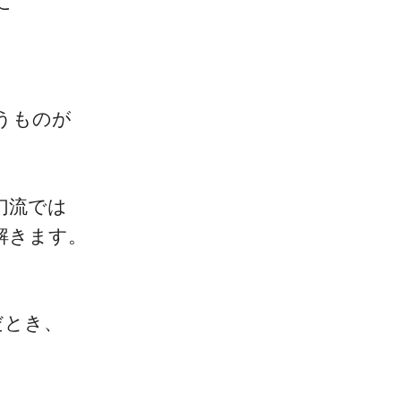
に
ゴッドハンド通信とは
うものが
幻流では
解きます。
だとき、