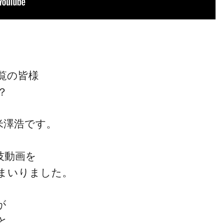
覧の皆様
？
米澤浩です。
技動画を
まいりました。
が
と