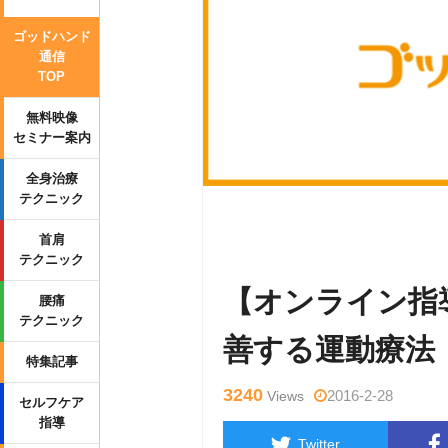
ゴッドハンド
通信
TOP
無料映像
セミナー案内
全身治療
テクニック
Warning
: Undefined variable $tag
首肩
wp-content/themes/side_winder/sin
テクニック
【オンライン指
腰痛
テクニック
善する運動療法
特集記事
3240
2016-2-28
Views
セルフケア
指導
Twitter