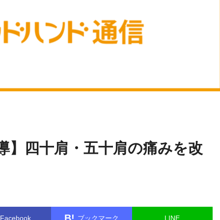
落
name in
/home/kudoken1/godhand-tsushin.com/public_html/
合 一晃
gle.php
on line
26
導】四十肩・五十肩の痛みを改
B!
Facebook
ブックマーク
LINE