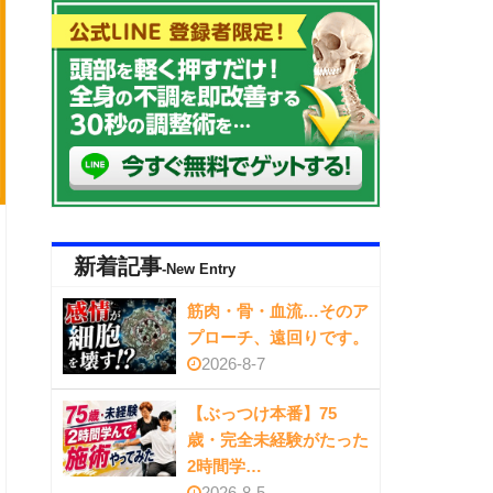
新着記事
-New Entry
筋肉・骨・血流…そのア
プローチ、遠回りです。
2026-8-7
【ぶっつけ本番】75
歳・完全未経験がたった
2時間学…
2026-8-5