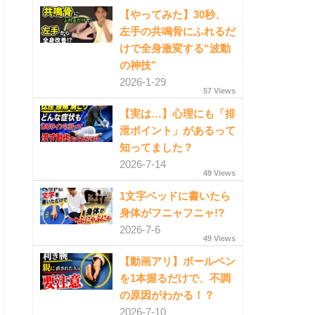
【やってみた】30秒、
左手の共鳴骨にふれるだ
けで全身激変する“波動
の神技”
2026-1-29
57 Views
【実は…】心理にも「排
泄ポイント」があるって
知ってました？
2026-7-14
49 Views
1文字ベッドに書いたら
身体がフニャフニャ!?
2026-7-6
49 Views
【動画アリ】ボールペン
を1本握るだけで、不調
の原因がわかる！？
2026-7-10