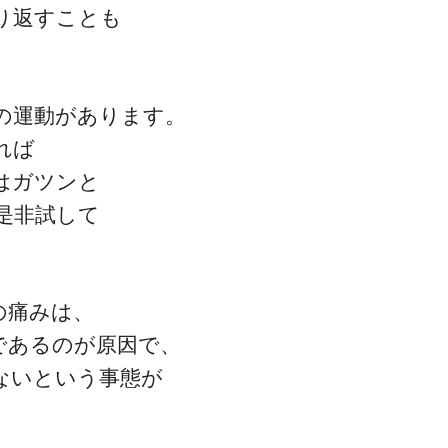
り返すことも
の運動があります。
れば
一流の整体師セミナー
はガツンと
無料映像＆ご案内ページ
是非試して
首・肩テクニック
の痛みは、
であるのが原因で、
ないという事態が