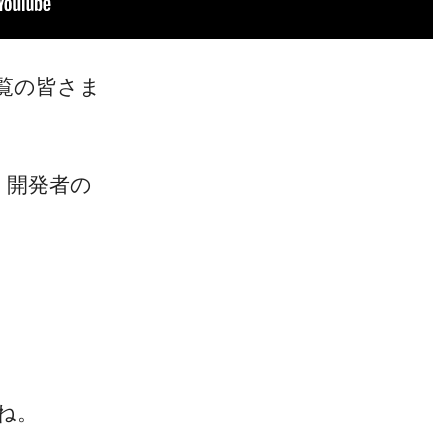
覧の皆さま
H』開発者の
。
、
ね。