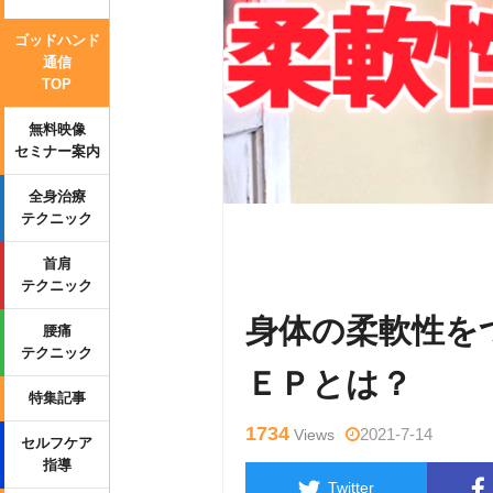
ゴッドハンド
通信
TOP
無料映像
セミナー案内
全身治療
テクニック
Warning
: Undefined variable $tag
首肩
wp-content/themes/side_winder/sin
テクニック
身体の柔軟性を
腰痛
テクニック
ＥＰとは？
特集記事
1734
2021-7-14
Views
セルフケア
指導
Twitter