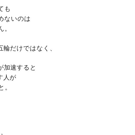
ても
めないのは
ん。
五輪だけではなく、
一流の整体師セミナー
無料映像＆ご案内ページ
が加速すると
す人が
と。
首・肩テクニック