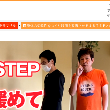
で
中井マサル
身体の柔軟性をつくり腰痛を改善させる１ＳＴＥＰと