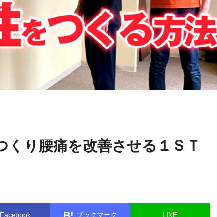
中井
name in
/home/kudoken1/godhand-tsushin.com/public_html/
マサル
gle.php
on line
26
つくり腰痛を改善させる１ＳＴ
B!
Facebook
ブックマーク
LINE