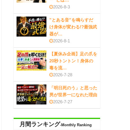
2026-8-3
”とある音”を鳴らすだ
け身体が変わる!?最強武
器が…
2026-8-1
【夏休み企画】足の爪を
20秒トントン！身体の
毒を流…
2026-7-28
「明日死のう」と思った
男が世界一になれた理由
2026-7-27
月間ランキング
-Monthly Ranking