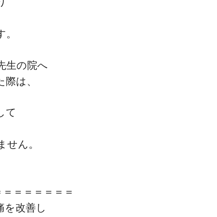
り
す。
ゴッドハンド通信とは
先生の院へ
た際は、
して
ません。
＝＝＝＝＝＝＝＝
痛を改善し