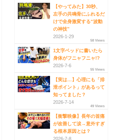
【やってみた】30秒、
左手の共鳴骨にふれるだ
けで全身激変する“波動
の神技”
2026-1-29
58 Views
1文字ベッドに書いたら
身体がフニャフニャ!?
2026-7-6
55 Views
【実は…】心理にも「排
泄ポイント」があるって
知ってました？
2026-7-14
49 Views
【衝撃映像】長年の首痛
が改善して涙→意外すぎ
る根本原因とは？
2026-7-8