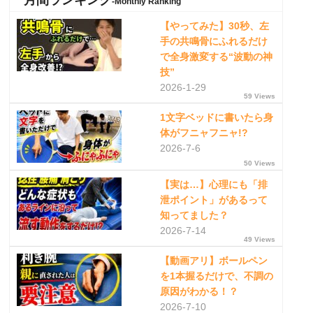
-Monthly Ranking
【やってみた】30秒、左
手の共鳴骨にふれるだけ
で全身激変する“波動の神
技”
2026-1-29
59 Views
1文字ベッドに書いたら身
体がフニャフニャ!?
2026-7-6
50 Views
【実は…】心理にも「排
泄ポイント」があるって
知ってました？
2026-7-14
49 Views
【動画アリ】ボールペン
を1本握るだけで、不調の
原因がわかる！？
2026-7-10