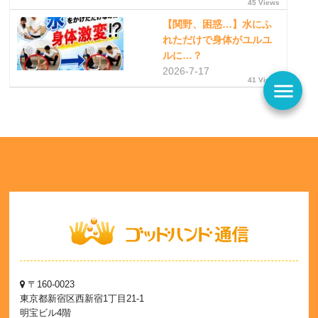
45 Views
【関野、困惑…】水にふ
れただけで身体がユルユ
ルに…？
2026-7-17
41 Views
menu
〒160-0023
東京都新宿区西新宿1丁目21-1
明宝ビル4階