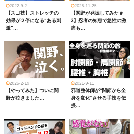
2022-9-2
2025-11-25
【スゴ技】ストレッチの
【関野が発掘してみた＃
効果が２倍になる“ある刺
3】忍者の知恵で急性の激
激”…
痛も…
2025-2-19
2021-9-11
【やってみた】ついに関
邪道整体師が“関節から全
野が泣きました…
身を変化”させる手技を伝
授…