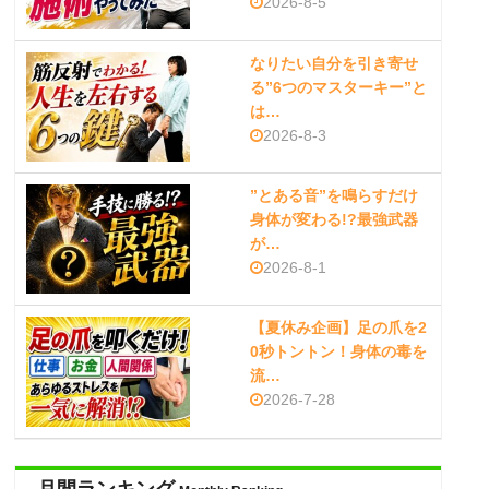
2026-8-5
なりたい自分を引き寄せ
る”6つのマスターキー”と
は…
2026-8-3
”とある音”を鳴らすだけ
身体が変わる!?最強武器
が…
2026-8-1
【夏休み企画】足の爪を2
0秒トントン！身体の毒を
流…
2026-7-28
月間ランキング