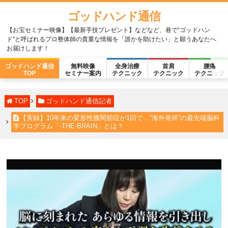
ゴッドハンド通信
【お宝セミナー映像】【最新手技プレゼント】などなど、巷で“ゴッドハン
ド”と呼ばれるプロ整体師の貴重な情報を「誰かを助けたい」と願うあなたへ
お届けします！
ゴッドハンド通信
無料映像
全身治療
首肩
腰痛
TOP
セミナー案内
テクニック
テクニック
テクニック
TOP
ゴッドハンド通信記者
【実録】10年来の変形性膝関節症が1回で…”海外発祥”の最先端脳科
学プログラム「-THE-BRAIN」とは？