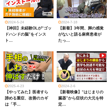
2024-5-24
2024-7-18
【神回】未経験OLが“ゴッ
【新着】3年間、脚の感覚
ドハンドの脳”をインス
がないと語る麻痺患者が
ト…
たっ…
2025-4-23
2024-2-6
【やってみた】医者すら
【新着映像】“はじまりの
諦める重症、改善のカギ
臓器”から症状の大元を特
は「手…
定…