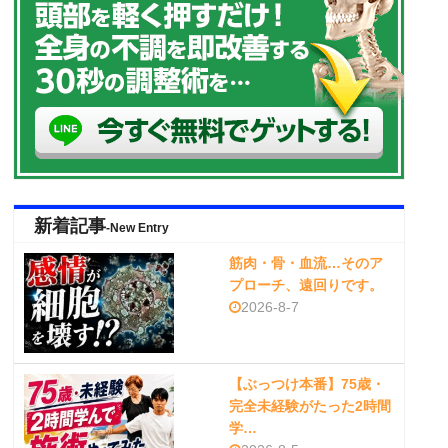
新着記事
-New Entry
筋肉・骨・血流…そのア
プローチ、遠回りです。
2026-8-7
【ぶっつけ本番】75歳・
完全未経験がたった2時間
学…