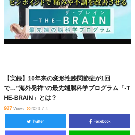
ゴッド
Warning
: Undefined variable $tagname in
/home/kudoken
ハンド通
1/godhand-tsushin.com/public_html/wp-content/themes/si
信記者
de_winder/single.php
on line
26
【実録】10年来の変形性膝関節症が1回
で…”海外発祥”の最先端脳科学プログラム「-T
HE-BRAIN」とは？
927
Views
2023-7-4
Twitter
Facebook