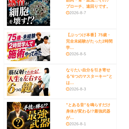
筋肉・骨・血流…そのア
プローチ、遠回りです。
2026-8-7
【ぶっつけ本番】75歳・
完全未経験がたった2時間
学…
2026-8-5
なりたい自分を引き寄せ
る”6つのマスターキー”と
は…
2026-8-3
”とある音”を鳴らすだけ
身体が変わる!?最強武器
が…
2026-8-1