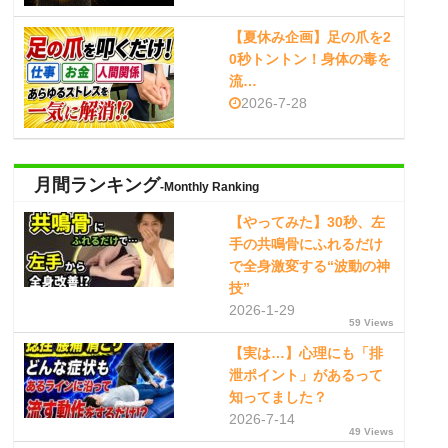
【夏休み企画】足の爪を2
0秒トントン！身体の毒を
流…
2026-7-28
月間ランキング
-Monthly Ranking
【やってみた】30秒、左
手の共鳴骨にふれるだけ
で全身激変する“波動の神
技”
2026-1-29
59 Views
【実は…】心理にも「排
泄ポイント」があるって
知ってました？
2026-7-14
49 Views