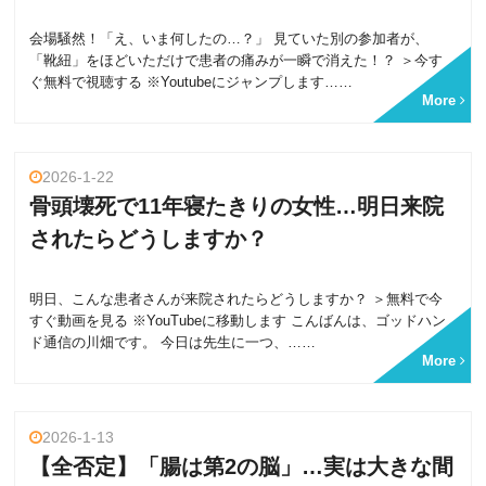
会場騒然！「え、いま何したの…？」 見ていた別の参加者が、
「靴紐」をほどいただけで患者の痛みが一瞬で消えた！？ ＞今す
ぐ無料で視聴する ※Youtubeにジャンプします……
More
2026-1-22
骨頭壊死で11年寝たきりの女性…明日来院
されたらどうしますか？
明日、こんな患者さんが来院されたらどうしますか？ ＞無料で今
すぐ動画を見る ※YouTubeに移動します こんばんは、ゴッドハン
ド通信の川畑です。 今日は先生に一つ、……
More
2026-1-13
【全否定】「腸は第2の脳」…実は大きな間