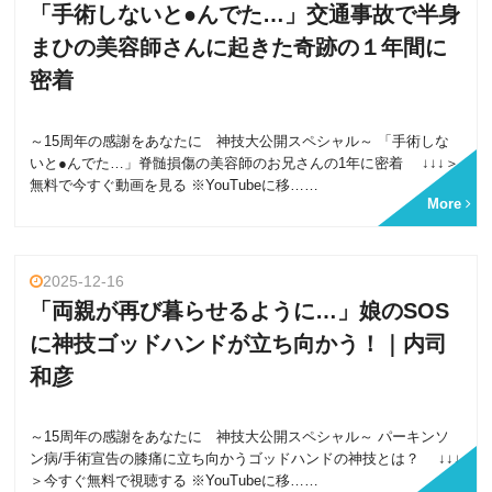
「手術しないと●んでた…」交通事故で半身
まひの美容師さんに起きた奇跡の１年間に
密着
～15周年の感謝をあなたに 神技大公開スペシャル～ 「手術しな
いと●んでた…」脊髄損傷の美容師のお兄さんの1年に密着 ↓↓↓＞
無料で今すぐ動画を見る ※YouTubeに移……
More
2025-12-16
「両親が再び暮らせるように…」娘のSOS
に神技ゴッドハンドが立ち向かう！｜内司
和彦
～15周年の感謝をあなたに 神技大公開スペシャル～ パーキンソ
ン病/手術宣告の膝痛に立ち向かうゴッドハンドの神技とは？ ↓↓↓
＞今すぐ無料で視聴する ※YouTubeに移……