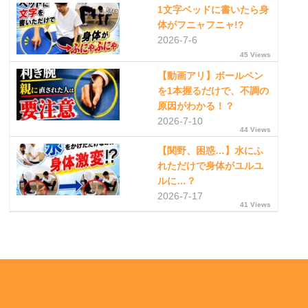
1文字ベッドに書いたら身
体がフニャフニャ!?
2026-7-6
45 Views
【動画アリ】ボールペン
を1本握るだけで、不調の
原因がわかる！？
2026-7-10
44 Views
【関野、困惑…】水にふ
れただけで身体がユルユ
ルに…？
2026-7-17
41 Views