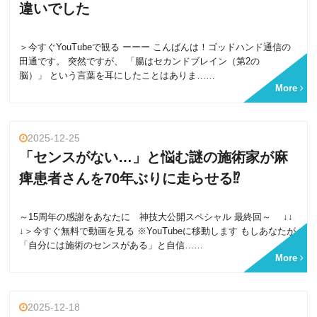
違いでした
＞今すぐYouTubeで観る ーーー こんばんは！ゴッドハンド通信の
田通です。 突然ですが、 「腸はセカンドブレイン（第2の
脳）」 という言葉を耳にしたことはありま……
More
2025-12-25
「センスがない…」と悩む謎の施術家が麻
痺患者さんを70年ぶりに走らせる⁉
～15周年の感謝をあなたに 神技大公開スペシャル 最終回～ ↓↓
↓＞今すぐ無料で動画を見る ※YouTubeに移動します もしあなたが
「自分には施術のセンスがある」と自信……
More
2025-12-18