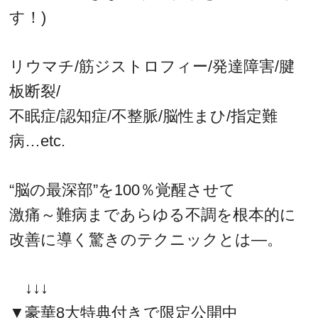
す！)
リウマチ/筋ジストロフィー/発達障害/腱
板断裂/
不眠症/認知症/不整脈/脳性まひ/指定難
病…etc.
“脳の最深部”を100％覚醒させて
激痛～難病まであらゆる不調を根本的に
改善に導く驚きのテクニックとは―。
↓↓↓
▼豪華8大特典付きで限定公開中