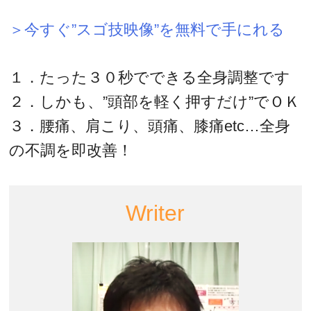
＞今すぐ”スゴ技映像”を無料で手にれる
１．たった３０秒でできる全身調整です
２．しかも、”頭部を軽く押すだけ”でＯＫ
３．腰痛、肩こり、頭痛、膝痛etc…全身
の不調を即改善！
Writer