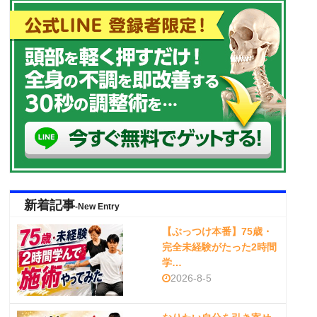
新着記事
-New Entry
【ぶっつけ本番】75歳・
完全未経験がたった2時間
学…
2026-8-5