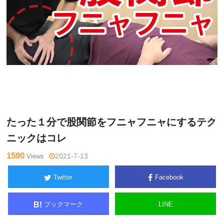
関
Warning
: Undefined variable $tagname in
/home/kudoken1/god
野正
hand-tsushin.com/public_html/wp-content/themes/side_winder/
顕
single.php
on line
26
たった１分で股関節をフニャフニャにするテク
ニックはコレ
1590
Views
2021-7-13
Twitter
Facebook
ブックマーク
LINE
B!