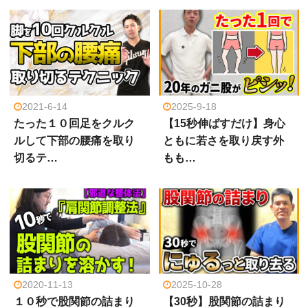
2021-6-14
2025-9-18
たった１０回足をクルク
【15秒伸ばすだけ】身心
ルして下部の腰痛を取り
ともに若さを取り戻す外
切るテ…
もも…
2020-11-13
2025-10-28
１０秒で股関節の詰まり
【30秒】股関節の詰まり