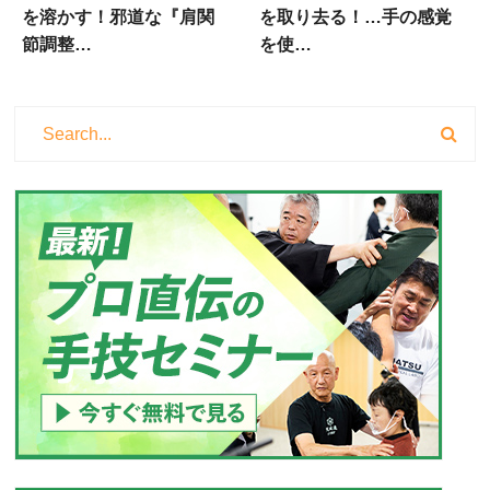
を溶かす！邪道な『肩関
を取り去る！…手の感覚
節調整…
を使…