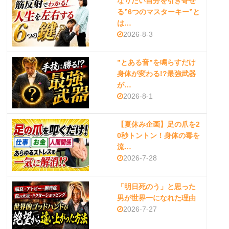
なりたい自分を引き寄せ
る”6つのマスターキー”と
は…
2026-8-3
”とある音”を鳴らすだけ
身体が変わる!?最強武器
が…
2026-8-1
【夏休み企画】足の爪を2
0秒トントン！身体の毒を
流…
2026-7-28
「明日死のう」と思った
男が世界一になれた理由
2026-7-27