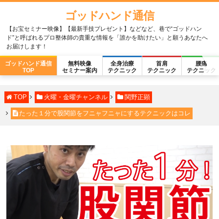
ゴッドハンド通信
【お宝セミナー映像】【最新手技プレゼント】などなど、巷で“ゴッドハン
ド”と呼ばれるプロ整体師の貴重な情報を「誰かを助けたい」と願うあなたへ
お届けします！
ゴッドハンド通信
無料映像
全身治療
首肩
腰痛
TOP
セミナー案内
テクニック
テクニック
テクニック
TOP
火曜・金曜チャンネル
関野正顕
たった１分で股関節をフニャフニャにするテクニックはコレ