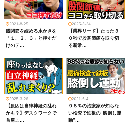
2021-8-25
2025-3-24
股関節を緩める水かきを
【業界リード】たった３
「１、２、３」と押すだ
０秒で股関節痛を取り切
けのテ…
る新常…
2025-3-26
2021-6-4
【原因は自律神経の乱れ
９８％の治療家が知らな
かも？】デスクワークで
い検査で鉄板の“膝倒し運
首肩こ…
動”…