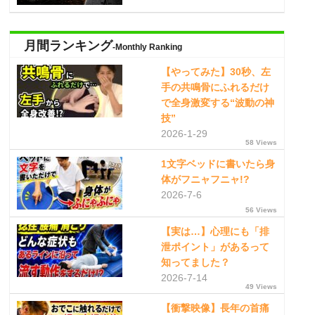
月間ランキング
-Monthly Ranking
【やってみた】30秒、左
手の共鳴骨にふれるだけ
で全身激変する“波動の神
技”
2026-1-29
58 Views
1文字ベッドに書いたら身
体がフニャフニャ!?
2026-7-6
56 Views
【実は…】心理にも「排
泄ポイント」があるって
知ってました？
2026-7-14
49 Views
【衝撃映像】長年の首痛