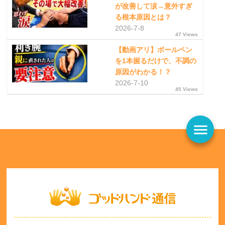
が改善して涙→意外すぎ
る根本原因とは？
2026-7-8
47 Views
【動画アリ】ボールペン
を1本握るだけで、不調の
原因がわかる！？
2026-7-10
45 Views
menu