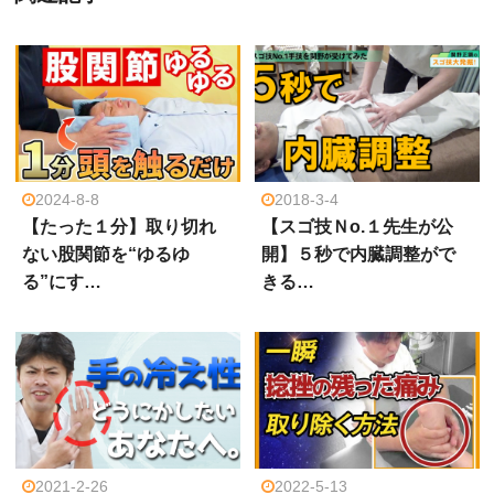
2024-8-8
2018-3-4
【たった１分】取り切れ
【スゴ技Ｎo.１先生が公
ない股関節を“ゆるゆ
開】５秒で内臓調整がで
る”にす…
きる…
2021-2-26
2022-5-13