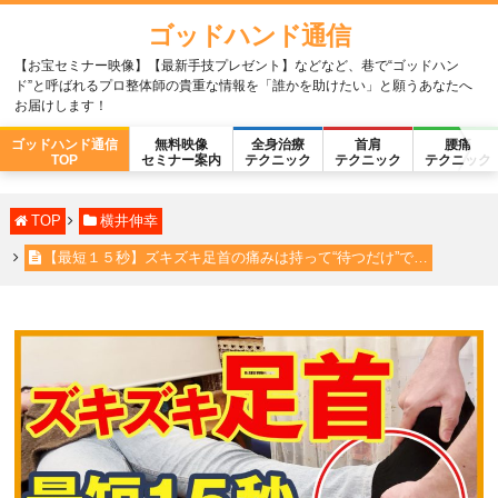
ゴッドハンド通信
【お宝セミナー映像】【最新手技プレゼント】などなど、巷で“ゴッドハン
ド”と呼ばれるプロ整体師の貴重な情報を「誰かを助けたい」と願うあなたへ
お届けします！
ゴッドハンド通信
無料映像
全身治療
首肩
腰痛
TOP
セミナー案内
テクニック
テクニック
テクニック
TOP
横井伸幸
【最短１５秒】ズキズキ足首の痛みは持って“待つだけ”で…