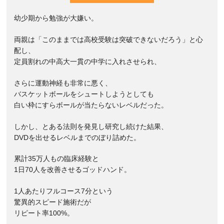
幼少期から勉強が大嫌い。
両親は「このままでは高校受験は突破できないだろう」と心
配し、
定員割れの中高大一貫の中学に入れさせられ、
さらに運動神経も非常に悪く、
バスケットボールをシュートしようとしても
白い枠にすらボールが当たらないレベルだった。
しかし、とある法則を発見し研究し続けた結果、
DVDを出せるレベルまでのぼり詰めた。
累計35万人もの臨床経験と
1日70人を改善させるゴッドハンド。
1人あたりフルコース7分という
驚異的スピード施術だが
リピート率100%。