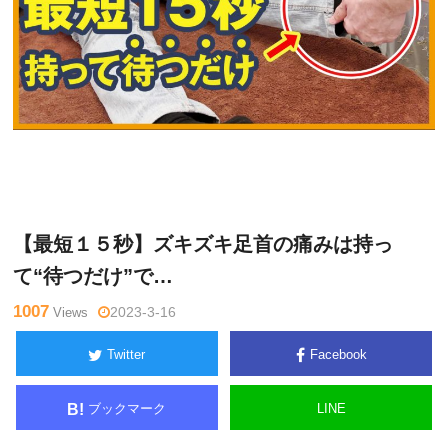
横
Warning
: Undefined variable $tagname in
/home/kudoken1/god
井伸
hand-tsushin.com/public_html/wp-content/themes/side_winder/
幸
single.php
on line
26
【最短１５秒】ズキズキ足首の痛みは持っ
て“待つだけ”で…
1007
Views
2023-3-16
Twitter
Facebook
ブックマーク
LINE
B!