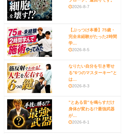
プローチ、遠回りです。
2026-8-7
【ぶっつけ本番】75歳・
完全未経験がたった2時間
学…
2026-8-5
なりたい自分を引き寄せ
る”6つのマスターキー”と
は…
2026-8-3
”とある音”を鳴らすだけ
身体が変わる!?最強武器
が…
2026-8-1