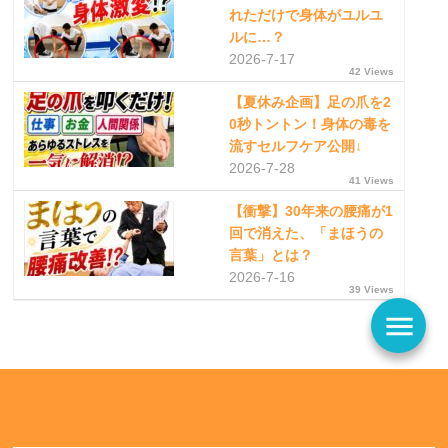
れただけで身体がユルユ
ルに…？
2026-7-17
42 Views
【夏休み企画】足の爪を2
0秒トントン！身体の毒を
流すセルフケア公開↓
2026-7-28
41 Views
【衝撃】30年来の腰痛が1
回で消えた、「まほうの
言葉」とは？
2026-7-16
39 Views
menu