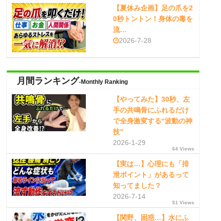
【夏休み企画】足の爪を2
0秒トントン！身体の毒を
流…
2026-7-28
月間ランキング
-Monthly Ranking
【やってみた】30秒、左
手の共鳴骨にふれるだけ
で全身激変する“波動の神
技”
2026-1-29
64 Views
【実は…】心理にも「排
泄ポイント」があるって
知ってました？
2026-7-14
51 Views
【関野、困惑…】水にふ