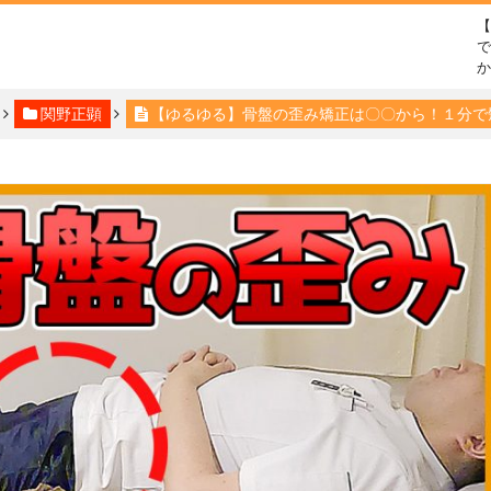
で
関野正顕
【ゆるゆる】骨盤の歪み矯正は〇〇から！１分で