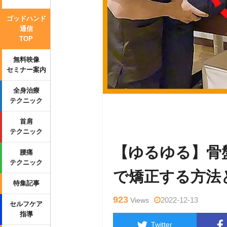
ゴッドハンド
通信
TOP
無料映像
セミナー案内
全身治療
テクニック
Warning
: Undefined variable $tag
首肩
p-content/themes/side_winder/sing
テクニック
【ゆるゆる】骨
腰痛
テクニック
で矯正する方法
特集記事
923
2022-12-13
Views
セルフケア
指導
Twitter