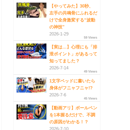
【やってみた】30秒、
左手の共鳴骨にふれるだ
けで全身激変する“波動
の神技”
2026-1-29
59 Views
【実は…】心理にも「排
泄ポイント」があるって
知ってました？
2026-7-14
49 Views
1文字ベッドに書いたら
身体がフニャフニャ!?
2026-7-6
45 Views
【動画アリ】ボールペン
を1本握るだけで、不調
の原因がわかる！？
2026-7-10