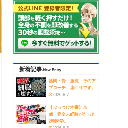
新着記事
-New Entry
筋肉・骨・血流…そのア
プローチ、遠回りです。
2026-8-7
【ぶっつけ本番】75
歳・完全未経験がたった
2時間学…
2026-8-5