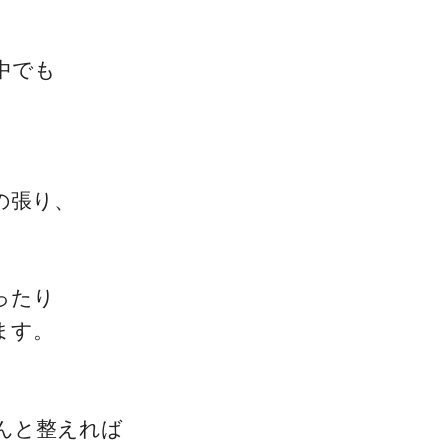
中でも
ゴッドハンド通信とは
の張り、
ったり
ます。
んと整えれば