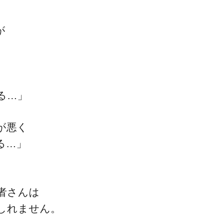
が
一流の整体師セミナー
る…」
無料映像＆ご案内ページ
が悪く
る…」
首・肩テクニック
者さんは
しれません。