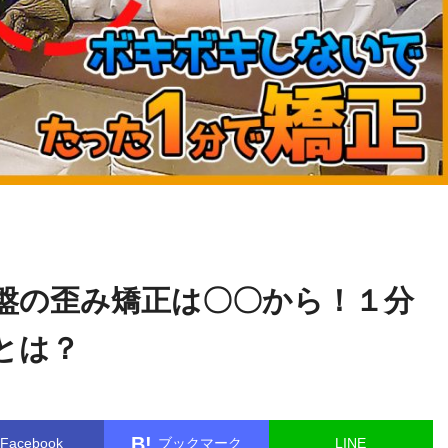
関野
name in
/home/kudoken1/godhand-tsushin.com/public_html/w
正顕
le.php
on line
26
盤の歪み矯正は〇〇から！１分
とは？
B!
Facebook
ブックマーク
LINE