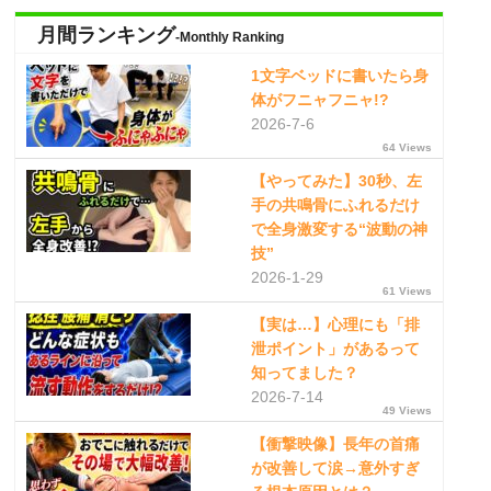
月間ランキング
-Monthly Ranking
1文字ベッドに書いたら身
体がフニャフニャ!?
2026-7-6
64 Views
【やってみた】30秒、左
手の共鳴骨にふれるだけ
で全身激変する“波動の神
技”
2026-1-29
61 Views
【実は…】心理にも「排
泄ポイント」があるって
知ってました？
2026-7-14
49 Views
【衝撃映像】長年の首痛
が改善して涙→意外すぎ