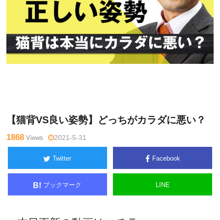
ゴッド
Warning
: Undefined variable $tagname in
/home/kudoken
ハンド通
1/godhand-tsushin.com/public_html/wp-content/themes/si
信記者
de_winder/single.php
on line
26
【猫背VS良い姿勢】どっちがカラダに悪い？
1868
Views
2021-5-31
Twitter
Facebook
ブックマーク
LINE
B!