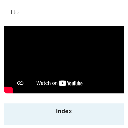
↓↓↓
Index