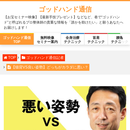
ゴッドハンド通信
【お宝セミナー映像】【最新手技プレゼント】などなど、巷で“ゴッドハン
ド”と呼ばれるプロ整体師の貴重な情報を「誰かを助けたい」と願うあなたへ
お届けします！
ゴッドハンド通信
無料映像
全身治療
首肩
腰痛
TOP
セミナー案内
テクニック
テクニック
テクニック
TOP
ゴッドハンド通信記者
【猫背VS良い姿勢】どっちがカラダに悪い？