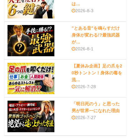
は…
2026-8-3
”とある音”を鳴らすだけ
身体が変わる!?最強武器
が…
2026-8-1
【夏休み企画】足の爪を2
0秒トントン！身体の毒を
流…
2026-7-28
「明日死のう」と思った
男が世界一になれた理由
2026-7-27