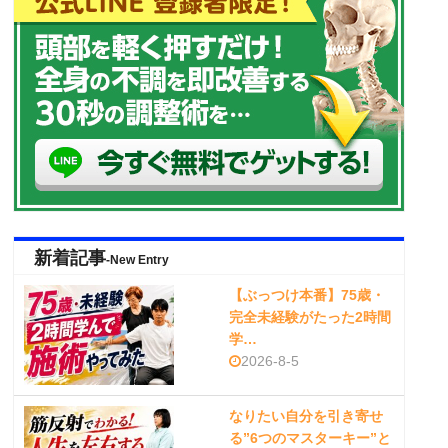
新着記事
-New Entry
【ぶっつけ本番】75歳・
完全未経験がたった2時間
学…
2026-8-5
なりたい自分を引き寄せ
る”6つのマスターキー”と