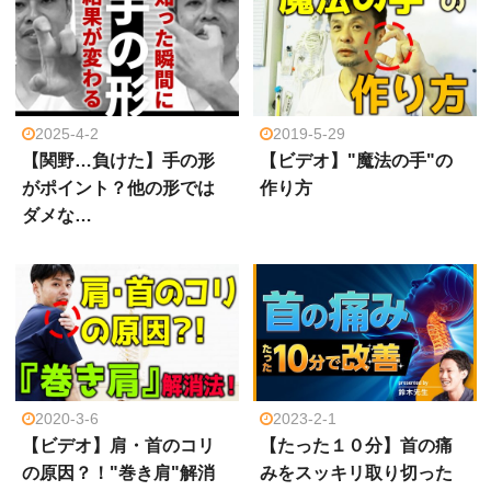
2025-4-2
2019-5-29
【関野…負けた】手の形
【ビデオ】"魔法の手"の
がポイント？他の形では
作り方
ダメな…
2020-3-6
2023-2-1
【ビデオ】肩・首のコリ
【たった１０分】首の痛
の原因？！"巻き肩"解消
みをスッキリ取り切った