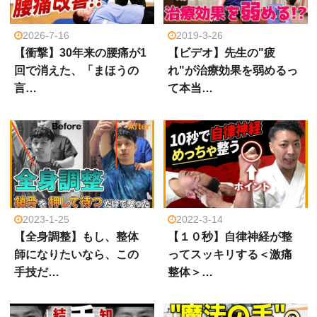
2026-7-16
2019-3-26
【衝撃】30年来の腰痛が1
【ビデオ】先生の"疲
回で消えた、「まほうの
れ"が治療効果を弱めるっ
言…
て本当…
2023-1-25
2022-3-14
【全身調整】もし、整体
【１０秒】自律神経が整
師になりたいなら、この
ってスッキリする＜激痛
手技だ…
整体＞…