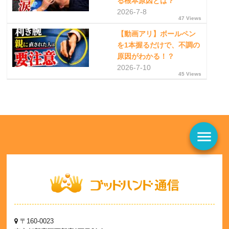
る根本原因とは？
2026-7-8
47 Views
【動画アリ】ボールペン
を1本握るだけで、不調の
原因がわかる！？
2026-7-10
45 Views
menu
〒160-0023