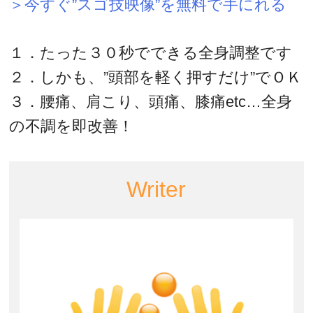
＞今すぐ”スゴ技映像”を無料で手にれる
１．たった３０秒でできる全身調整です
２．しかも、”頭部を軽く押すだけ”でＯＫ
３．腰痛、肩こり、頭痛、膝痛etc…全身
の不調を即改善！
Writer