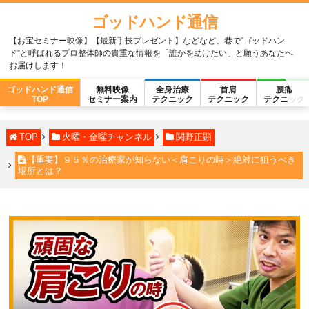
ゴッドハンド通信
【お宝セミナー映像】【最新手技プレゼント】などなど、巷で“ゴッドハン
ド”と呼ばれるプロ整体師の貴重な情報を「誰かを助けたい」と願うあなたへ
お届けします！
ゴッドハンド通信
無料映像
全身治療
首肩
腰痛
TOP
セミナー案内
テクニック
テクニック
テクニック
TOP
火曜・金曜チャンネル
関野正顕
【重要】９５％の治療家が知らない＜肩こりの時＞絶対に狙うべき
場所とは？