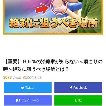
関
Warning
: Undefined variable $tagname in
/home/kudoken1/god
野正
hand-tsushin.com/public_html/wp-content/themes/side_winder/
顕
single.php
on line
26
【重要】９５％の治療家が知らない＜肩こりの
時＞絶対に狙うべき場所とは？
1077
Views
2022-8-16
Twitter
Facebook
ブックマーク
LINE
B!