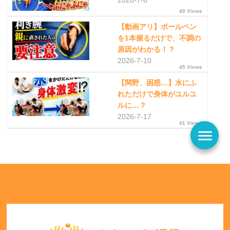
2026-7-6
49 Views
【動画アリ】ボールペン
を1本握るだけで、不調の
原因がわかる！？
2026-7-10
45 Views
【関野、困惑…】水にふ
れただけで身体がユルユ
ルに…？
2026-7-17
41 Views
menu