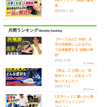
0秒トントン！身体の毒を
流…
2026-7-28
月間ランキング
-Monthly Ranking
【やってみた】30秒、左
手の共鳴骨にふれるだけ
で全身激変する“波動の神
技”
2026-1-29
57 Views
【実は…】心理にも「排
泄ポイント」があるって
知ってました？
2026-7-14
49 Views
1文字ベッドに書いたら身
体がフニャフニャ!?