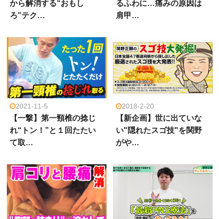
から解消する“おもし
るふわに…痛みの原因は
ろ”テク…
肩甲…
2021-11-5
2018-2-20
【一撃】第一頸椎の捻じ
【新企画】世に出ていな
れ“トン！”と１回たたい
い"隠れたスゴ技"を関野
て取…
がや…