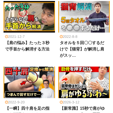
2021-12-7
2022-8-8
【肩の悩み】たった３秒
タオルを５回〇〇するだ
で手首から解消する方法
けで【猫背】が解消し肩
がスッ…
2022-9-20
2026-3-12
【一瞬】四十肩を足の指
【新常識】15秒で肩がゆ