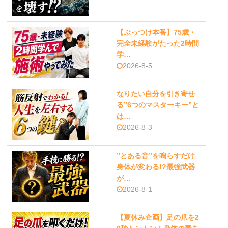
【ぶっつけ本番】75歳・
完全未経験がたった2時間
学…
2026-8-5
なりたい自分を引き寄せ
る”6つのマスターキー”と
は…
2026-8-3
”とある音”を鳴らすだけ
身体が変わる!?最強武器
が…
2026-8-1
【夏休み企画】足の爪を2