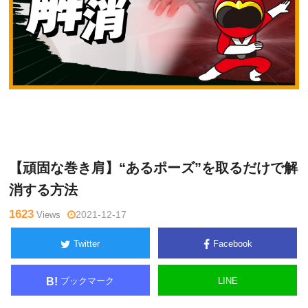
吉
Warning
: Undefined variable $tagname in
/home/kudoken1/god
岡 正
hand-tsushin.com/public_html/wp-content/themes/side_winder/
洋
single.php
on line
26
【頑固な巻き肩】“あるポーズ”を取るだけで解
消する方法
1623
Views
2021-12-17
Twitter
Facebook
ブックマーク
LINE
B!