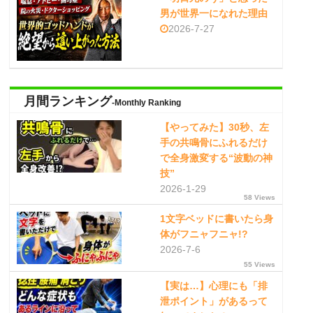
男が世界一になれた理由
2026-7-27
月間ランキング
-Monthly Ranking
【やってみた】30秒、左
手の共鳴骨にふれるだけ
で全身激変する“波動の神
技”
2026-1-29
58 Views
1文字ベッドに書いたら身
体がフニャフニャ!?
2026-7-6
55 Views
【実は…】心理にも「排
泄ポイント」があるって