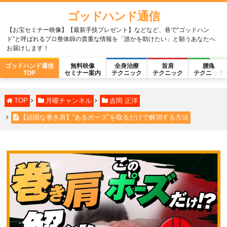
ゴッドハンド通信
【お宝セミナー映像】【最新手技プレゼント】などなど、巷で“ゴッドハン
ド”と呼ばれるプロ整体師の貴重な情報を「誰かを助けたい」と願うあなたへ
お届けします！
ゴッドハンド通信
無料映像
全身治療
首肩
腰痛
TOP
セミナー案内
テクニック
テクニック
テクニック
TOP
月曜チャンネル
吉岡 正洋
【頑固な巻き肩】“あるポーズ”を取るだけで解消する方法