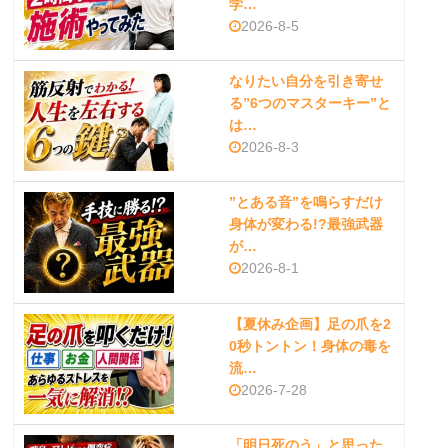
学…
2026-8-5
なりたい自分を引き寄せ
る”6つのマスターキー”と
は…
2026-8-3
”とある音”を鳴らすだけ
身体が変わる!?最強武器
が…
2026-8-1
【夏休み企画】足の爪を2
0秒トントン！身体の毒を
流…
2026-7-28
「明日死のう」と思った