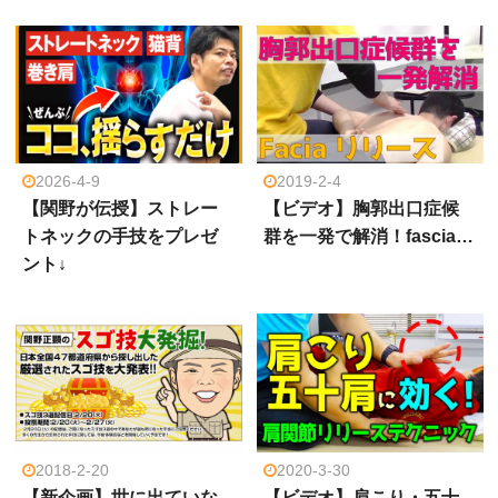
2026-4-9
2019-2-4
【関野が伝授】ストレー
【ビデオ】胸郭出口症候
トネックの手技をプレゼ
群を一発で解消！fascia…
ント↓
2018-2-20
2020-3-30
【新企画】世に出ていな
【ビデオ】肩こり・五十