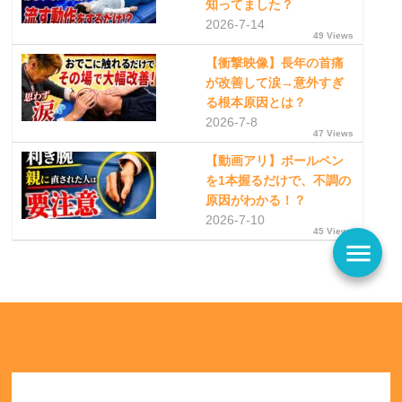
知ってました？
2026-7-14
49 Views
【衝撃映像】長年の首痛
が改善して涙→意外すぎ
る根本原因とは？
2026-7-8
47 Views
【動画アリ】ボールペン
を1本握るだけで、不調の
原因がわかる！？
2026-7-10
45 Views
menu