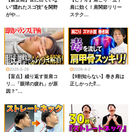
い"隠れたスゴ技"を関野
肩に効く！肩関節リリー
がや…
ステク…
2025-5-28
2026-4-2
【盲点】繰り返す首肩コ
【9割知らない】巻き肩は
リ…「眼球の疲れ」が原
正しかった⁉…
因？”…