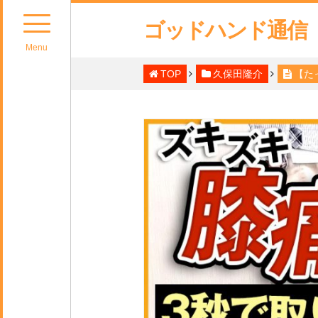
ゴッドハンド通信
Menu
TOP
久保田隆介
【た