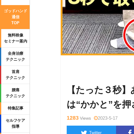
ゴッドハンド
通信
TOP
無料映像
セミナー案内
全身治療
テクニック
Warning
: Undefined variable $tag
首肩
wp-content/themes/side_winder/sin
テクニック
【たった３秒】
腰痛
テクニック
は“かかと”を
特集記事
1283
2023-5-17
Views
セルフケア
指導
Twitter