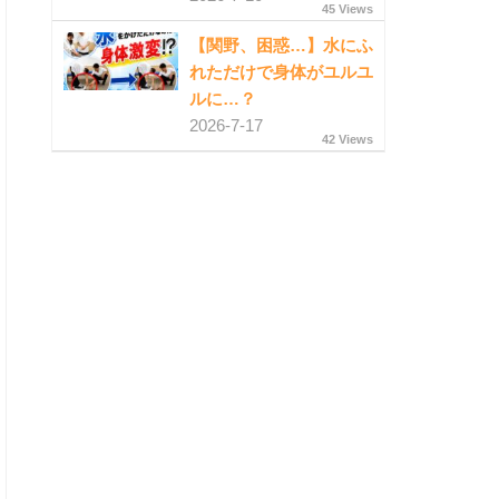
45 Views
【関野、困惑…】水にふ
れただけで身体がユルユ
ルに…？
2026-7-17
42 Views