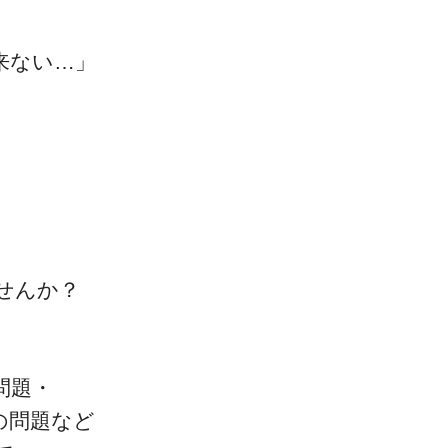
来ない…」
一流の整体師セミナー
無料映像＆ご案内ページ
せんか？
首・肩テクニック
問題・
の問題など