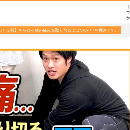
で
った３秒】あらゆる膝の痛みを取り切るには“かかと”を押さえて…