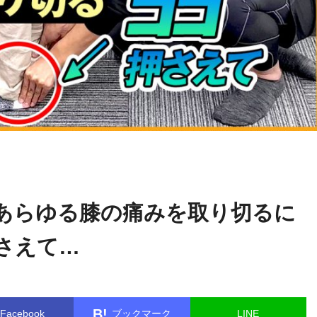
久保
name in
/home/kudoken1/godhand-tsushin.com/public_html/
田隆介
gle.php
on line
26
あらゆる膝の痛みを取り切るに
押さえて…
B!
Facebook
ブックマーク
LINE