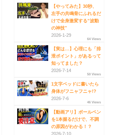
【やってみた】30秒、
左手の共鳴骨にふれるだ
けで全身激変する“波動
の神技”
2026-1-29
64 Views
【実は…】心理にも「排
泄ポイント」があるって
知ってました？
2026-7-14
50 Views
1文字ベッドに書いたら
身体がフニャフニャ!?
2026-7-6
46 Views
【動画アリ】ボールペン
を1本握るだけで、不調
の原因がわかる！？
2026-7-10