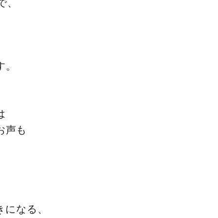
で、
ゴッドハンド通信とは
す。
は
お声も
きになる、