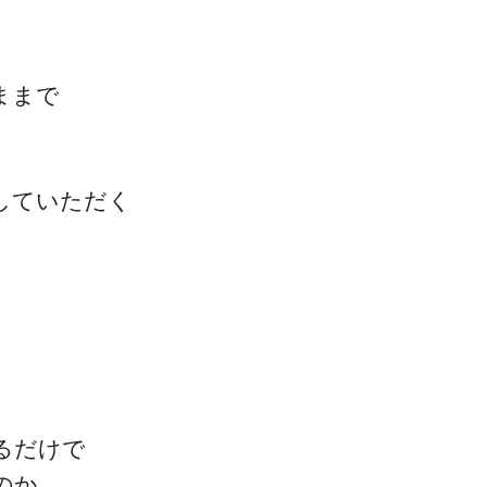
ままで
していただく
るだけで
のか。