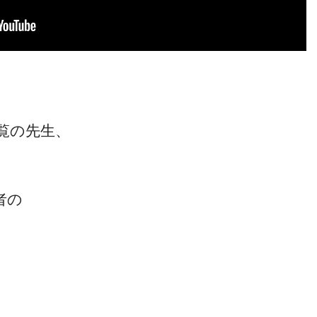
覧の先生、
者の