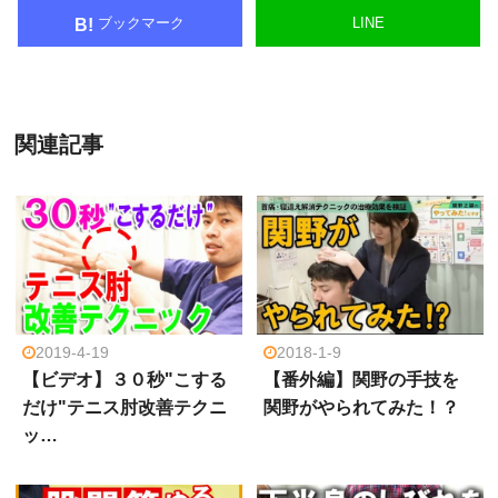
ブックマーク
LINE
B!
関連記事
2019-4-19
2018-1-9
【ビデオ】３０秒"こする
【番外編】関野の手技を
だけ"テニス肘改善テクニ
関野がやられてみた！？
ッ…