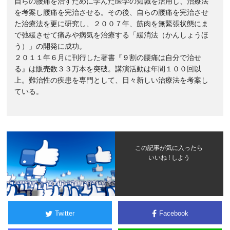
自らの腰痛を治すために学んだ医学の知識を活用し、治療法
を考案し腰痛を完治させる。その後、自らの腰痛を完治させ
た治療法を更に研究し、２００７年、筋肉を無緊張状態にま
で弛緩させて痛みや病気を治療する「緩消法（かんしょうほ
う）」の開発に成功。
２０１１年６月に刊行した著書『９割の腰痛は自分で治せ
る』は販売数３３万本を突破。講演活動は年間１００回以
上。難治性の疾患を専門として、日々新しい治療法を考案し
ている。
この記事が気に入ったら
いいね ! しよう
Twitter
Facebook