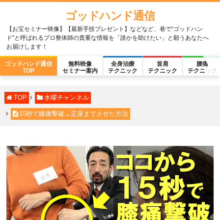
ゴッドハンド通信
【お宝セミナー映像】【最新手技プレゼント】などなど、巷で“ゴッドハン
ド”と呼ばれるプロ整体師の貴重な情報を「誰かを助けたい」と願うあなたへ
お届けします！
ゴッドハンド通信
無料映像
全身治療
首肩
腰痛
TOP
セミナー案内
テクニック
テクニック
テクニック
TOP
水曜チャンネル
15秒で膝痛撃破→正座までさせた方法