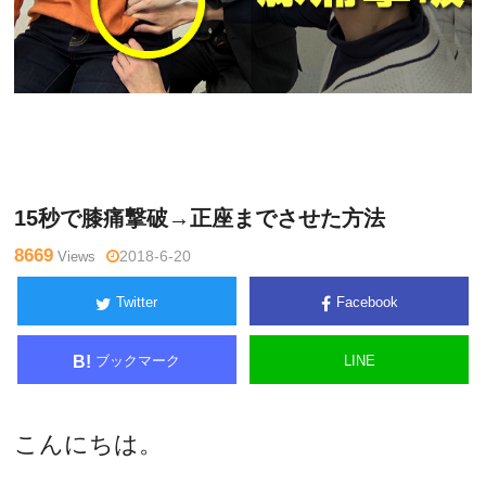
水曜
Warning
: Undefined variable $tagname in
/home/kudoken1/g
チャン
odhand-tsushin.com/public_html/wp-content/themes/side_wi
ネル
nder/single.php
on line
26
15秒で膝痛撃破→正座までさせた方法
8669
Views
2018-6-20
Twitter
Facebook
ブックマーク
LINE
B!
こんにちは。