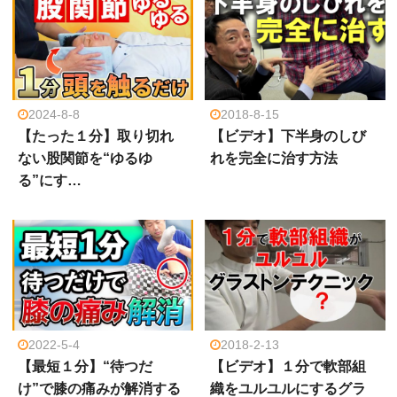
2024-8-8
2018-8-15
【たった１分】取り切れ
【ビデオ】下半身のしび
ない股関節を“ゆるゆ
れを完全に治す方法
る”にす…
2022-5-4
2018-2-13
【最短１分】“待つだ
【ビデオ】１分で軟部組
け”で膝の痛みが解消する
織をユルユルにするグラ