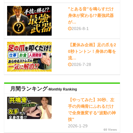
”とある音”を鳴らすだけ
身体が変わる!?最強武器
が…
2026-8-1
【夏休み企画】足の爪を2
0秒トントン！身体の毒を
流…
2026-7-28
月間ランキング
-Monthly Ranking
【やってみた】30秒、左
手の共鳴骨にふれるだけ
で全身激変する“波動の神
技”
2026-1-29
60 Views