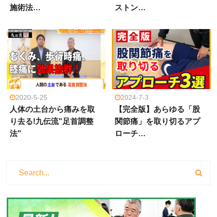
施術法…
ストン…
2020-5-25
2024-7-3
人体の土台から痛みを取
【完全版】あらゆる「股
り去る!九伝流"足首調整
関節痛」を取り切るアプ
法"
ローチ…