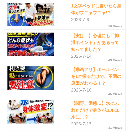
1文字ベッドに書いたら身
体がフニャフニャ!?
2026-7-6
50 Views
【実は…】心理にも「排
泄ポイント」があるって
知ってました？
2026-7-14
49 Views
【動画アリ】ボールペン
を1本握るだけで、不調の
原因がわかる！？
2026-7-10
46 Views
【関野、困惑…】水にふ
れただけで身体がユルユ
ルに…？
2026-7-17
41 Views